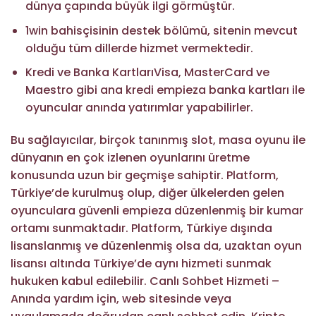
dünya çapında büyük ilgi görmüştür.
1win bahisçisinin destek bölümü, sitenin mevcut
olduğu tüm dillerde hizmet vermektedir.
Kredi ve Banka KartlarıVisa, MasterCard ve
Maestro gibi ana kredi empieza banka kartları ile
oyuncular anında yatırımlar yapabilirler.
Bu sağlayıcılar, birçok tanınmış slot, masa oyunu ile
dünyanın en çok izlenen oyunlarını üretme
konusunda uzun bir geçmişe sahiptir. Platform,
Türkiye’de kurulmuş olup, diğer ülkelerden gelen
oyunculara güvenli empieza düzenlenmiş bir kumar
ortamı sunmaktadır. Platform, Türkiye dışında
lisanslanmış ve düzenlenmiş olsa da, uzaktan oyun
lisansı altında Türkiye’de aynı hizmeti sunmak
hukuken kabul edilebilir. Canlı Sohbet Hizmeti –
Anında yardım için, web sitesinde veya