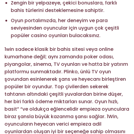
Zengin bir yelpazeye, çekici bonuslara, farklı
bahis türlerini desteklemesine sahiptir.
Oyun portalımızda, her deneyim ve para
seviyesinden oyuncular için uygun çok çeşitli
popüler casino oyunları bulacaksınız.
1win sadece klasik bir bahis sitesi veya online
kumarhane değil; aynı zamanda poker odası,
piyangolar, sinema, TV oyunları ve hatta bir yatırım
platformu sunmaktadır. Plinko, ünlü TV oyun
şovundan esinlenerek şans ve heyecanı birleştiren
popüler bir oyundur. Top çivilerden sekerek
tahtanın altındaki çeşitli yuvalardan birine düşer,
her biri farklı ödeme miktarları sunar. Oyun hızlı,
basit” “ve oldukça eğlencelidir empieza oyunculara
biraz şansla büyük kazanma şansı sağlar. 1Win,
oyuncuların heyecan verici empieza adil
oyunlardan oluşan iyi bir seçeneğe sahip olmasını