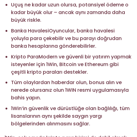
Uçuş ne kadar uzun olursa, potansiyel ödeme o
kadar büyük olur – ancak aynı zamanda daha
büyük riskle.
Banka HavalesiOyuncular, banka havalesi
yoluyla para çekebilir ve bu parayı doğrudan
banka hesaplarına gönderebilirler.
Kripto ParaModern ve güvenli bir yatırım yapmak
isteyenler için 1Win, Bitcoin ve Ethereum gibi
çeşitli kripto paraları destekler.
Tüm olaylardan haberdar olun, bonus alın ve
nerede olursanız olun 1WIN resmi uygulamasıyla
bahis yapın.
1Win’in güvenlik ve dürüstlüğe olan bağlılığı, tüm
lisanslarının aynı şekilde saygın yargı
bölgelerinden alınmasını sağlar.