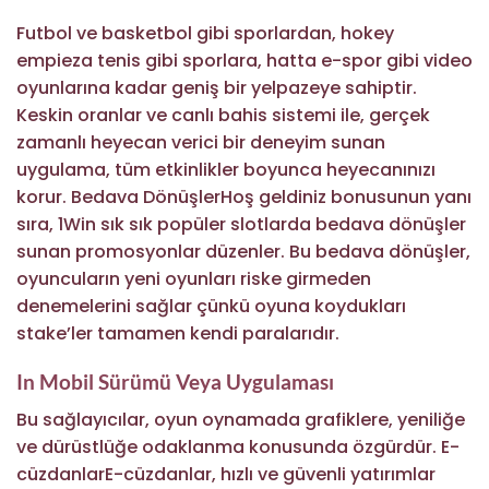
Futbol ve basketbol gibi sporlardan, hokey
empieza tenis gibi sporlara, hatta e-spor gibi video
oyunlarına kadar geniş bir yelpazeye sahiptir.
Keskin oranlar ve canlı bahis sistemi ile, gerçek
zamanlı heyecan verici bir deneyim sunan
uygulama, tüm etkinlikler boyunca heyecanınızı
korur. Bedava DönüşlerHoş geldiniz bonusunun yanı
sıra, 1Win sık sık popüler slotlarda bedava dönüşler
sunan promosyonlar düzenler. Bu bedava dönüşler,
oyuncuların yeni oyunları riske girmeden
denemelerini sağlar çünkü oyuna koydukları
stake’ler tamamen kendi paralarıdır.
In Mobil Sürümü Veya Uygulaması
Bu sağlayıcılar, oyun oynamada grafiklere, yeniliğe
ve dürüstlüğe odaklanma konusunda özgürdür. E-
cüzdanlarE-cüzdanlar, hızlı ve güvenli yatırımlar