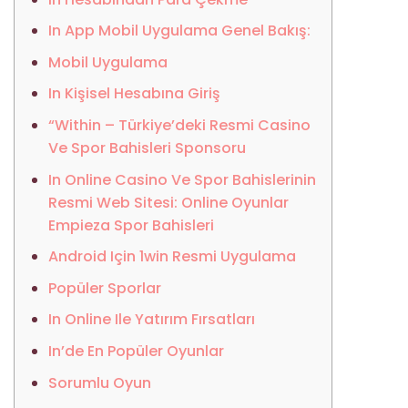
In App Mobil Uygulama Genel Bakış:
Mobil Uygulama
In Kişisel Hesabına Giriş
“Within – Türkiye’deki Resmi Casino
Ve Spor Bahisleri Sponsoru
In Online Casino Ve Spor Bahislerinin
Resmi Web Sitesi: Online Oyunlar
Empieza Spor Bahisleri
Android Için 1win Resmi Uygulama
Popüler Sporlar
In Online Ile Yatırım Fırsatları
In’de En Popüler Oyunlar
Sorumlu Oyun