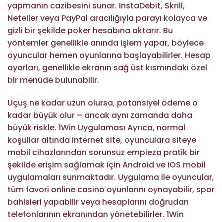
yapmanın cazibesini sunar. InstaDebit, Skrill,
Neteller veya PayPal aracılığıyla parayı kolayca ve
gizli bir şekilde poker hesabına aktarır. Bu
yöntemler genellikle anında işlem yapar, böylece
oyuncular hemen oyunlarına başlayabilirler. Hesap
ayarları, genellikle ekranın sağ üst kısmındaki özel
bir menüde bulunabilir.
Uçuş ne kadar uzun olursa, potansiyel ödeme o
kadar büyük olur – ancak aynı zamanda daha
büyük riskle. 1Win Uygulaması Ayrıca, normal
koşullar altında internet site, oyunculara siteye
mobil cihazlarından sorunsuz empieza pratik bir
şekilde erişim sağlamak için Android ve iOS mobil
uygulamaları sunmaktadır. Uygulama ile oyuncular,
tüm favori online casino oyunlarını oynayabilir, spor
bahisleri yapabilir veya hesaplarını doğrudan
telefonlarının ekranından yönetebilirler. 1Win