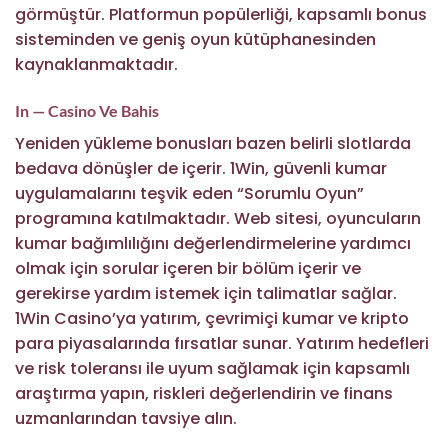
görmüştür. Platformun popülerliği, kapsamlı bonus
sisteminden ve geniş oyun kütüphanesinden
kaynaklanmaktadır.
In — Casino Ve Bahis
Yeniden yükleme bonusları bazen belirli slotlarda
bedava dönüşler de içerir. 1Win, güvenli kumar
uygulamalarını teşvik eden “Sorumlu Oyun”
programına katılmaktadır. Web sitesi, oyuncuların
kumar bağımlılığını değerlendirmelerine yardımcı
olmak için sorular içeren bir bölüm içerir ve
gerekirse yardım istemek için talimatlar sağlar.
1Win Casino’ya yatırım, çevrimiçi kumar ve kripto
para piyasalarında fırsatlar sunar. Yatırım hedefleri
ve risk toleransı ile uyum sağlamak için kapsamlı
araştırma yapın, riskleri değerlendirin ve finans
uzmanlarından tavsiye alın.