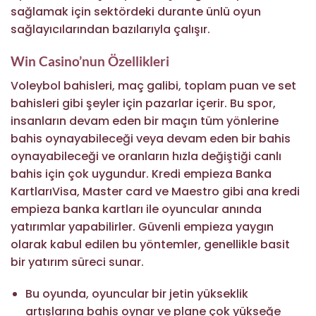
sağlamak için sektördeki durante ünlü oyun
sağlayıcılarından bazılarıyla çalışır.
Win Casino’nun Özellikleri
Voleybol bahisleri, maç galibi, toplam puan ve set
bahisleri gibi şeyler için pazarlar içerir. Bu spor,
insanların devam eden bir maçın tüm yönlerine
bahis oynayabileceği veya devam eden bir bahis
oynayabileceği ve oranların hızla değiştiği canlı
bahis için çok uygundur. Kredi empieza Banka
KartlarıVisa, Master card ve Maestro gibi ana kredi
empieza banka kartları ile oyuncular anında
yatırımlar yapabilirler. Güvenli empieza yaygın
olarak kabul edilen bu yöntemler, genellikle basit
bir yatırım süreci sunar.
Bu oyunda, oyuncular bir jetin yükseklik
artışlarına bahis oynar ve plane çok yükseğe