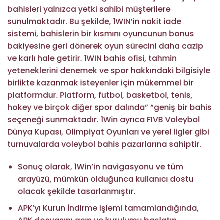
bahisleri yalnızca yetki sahibi müşterilere
sunulmaktadır. Bu şekilde, 1WIN’in nakit iade
sistemi, bahislerin bir kısmını oyuncunun bonus
bakiyesine geri dönerek oyun sürecini daha cazip
ve karlı hale getirir. 1WIN bahis ofisi, tahmin
yeteneklerini denemek ve spor hakkındaki bilgisiyle
birlikte kazanmak isteyenler için mükemmel bir
platformdur. Platform, futbol, basketbol, tenis,
hokey ve birçok diğer spor dalında” “geniş bir bahis
seçeneği sunmaktadır. 1Win ayrıca FIVB Voleybol
Dünya Kupası, Olimpiyat Oyunları ve yerel ligler gibi
turnuvalarda voleybol bahis pazarlarına sahiptir.
Sonuç olarak, 1Win’in navigasyonu ve tüm
arayüzü, mümkün olduğunca kullanıcı dostu
olacak şekilde tasarlanmıştır.
APK’yı Kurun İndirme işlemi tamamlandığında,