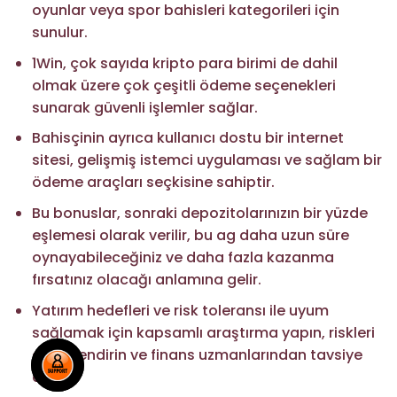
oyunlar veya spor bahisleri kategorileri için
sunulur.
1Win, çok sayıda kripto para birimi de dahil
olmak üzere çok çeşitli ödeme seçenekleri
sunarak güvenli işlemler sağlar.
Bahisçinin ayrıca kullanıcı dostu bir internet
sitesi, gelişmiş istemci uygulaması ve sağlam bir
ödeme araçları seçkisine sahiptir.
Bu bonuslar, sonraki depozitolarınızın bir yüzde
eşlemesi olarak verilir, bu ag daha uzun süre
oynayabileceğiniz ve daha fazla kazanma
fırsatınız olacağı anlamına gelir.
Yatırım hedefleri ve risk toleransı ile uyum
sağlamak için kapsamlı araştırma yapın, riskleri
değerlendirin ve finans uzmanlarından tavsiye
alın.