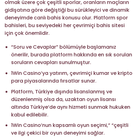
olmak üzere çok çeşitli sporlar, oranların maçların
gidişatına göre değiştiği bu sürükleyici ve dinamik
deneyimde canlı bahis konusu olur. Platform spor
bahisleri, bu seviyedeki her çevrimiçi bahis sitesi
için çok önemlidir.
“Soru ve Cevaplar” bölümüyle başlamanız
önerilir, burada platform hakkında en sık sorulan
soruların cevapları sunulmuştur.
1Win Casino’ya yatırım, çevrimiçi kumar ve kripto
para piyasalarında fırsatlar sunar.
Platform, Türkiye dışında lisanslanmış ve
düzenlenmiş olsa da, uzaktan oyun lisansı
altında Türkiye’de aynı hizmeti sunmak hukuken
kabul edilebilir.
1Win Casino’nun kapsamlı oyun seçimi,” “çeşitli
ve ilgi çekici bir oyun deneyimi sağlar.