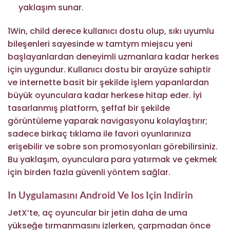
yaklaşım sunar.
1Win, child derece kullanıcı dostu olup, sıkı uyumlu
bileşenleri sayesinde w tamtym miejscu yeni
başlayanlardan deneyimli uzmanlara kadar herkes
için uygundur. Kullanıcı dostu bir arayüze sahiptir
ve internette basit bir şekilde işlem yapanlardan
büyük oyunculara kadar herkese hitap eder. İyi
tasarlanmış platform, şeffaf bir şekilde
görüntüleme yaparak navigasyonu kolaylaştırır;
sadece birkaç tıklama ile favori oyunlarınıza
erişebilir ve sobre son promosyonları görebilirsiniz.
Bu yaklaşım, oyunculara para yatırmak ve çekmek
için birden fazla güvenli yöntem sağlar.
In Uygulamasını Android Ve Ios Için Indirin
JetX’te, aç oyuncular bir jetin daha de uma
yükseğe tırmanmasını izlerken, çarpmadan önce