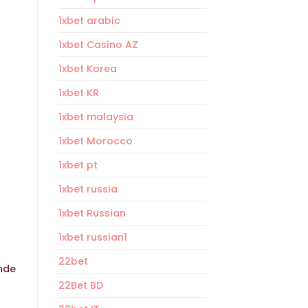
1xbet arabic
1xbet Casino AZ
1xbet Korea
1xbet KR
1xbet malaysia
1xbet Morocco
1xbet pt
1xbet russia
1xbet Russian
1xbet russian1
22bet
ande
22Bet BD