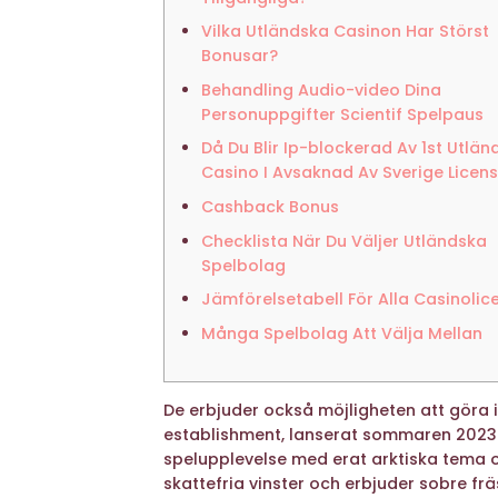
Vilka Utländska Casinon Har Störst
Bonusar?
Behandling Audio-video Dina
Personuppgifter Scientif Spelpaus
Då Du Blir Ip-blockerad Av 1st Utlän
Casino I Avsaknad Av Sverige Licens
Cashback Bonus
Checklista När Du Väljer Utländska
Spelbolag
Jämförelsetabell För Alla Casinolic
Många Spelbolag Att Välja Mellan
De erbjuder också möjligheten att göra 
establishment, lanserat sommaren 2023 a
spelupplevelse med erat arktiska tema o
skattefria vinster och erbjuder sobre f