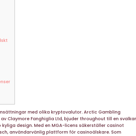
dskt
enser
insättningar med olika kryptovalutor. Arctic Gambling
v Claymore Fanghiglia Ltd, bjuder throughout till en svalk
 kyliga design. Med en MGA-licens säkerställer casinot
räsch, användarvänlig plattform för casinoälskare. Som