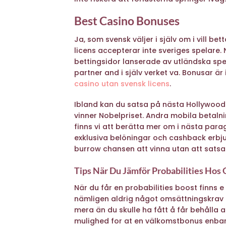
Best Casino Bonuses
Ja, som svensk väljer i själv om i vill b
licens accepterar inte sveriges spelare. 
bettingsidor lanserade av utländska s
partner and i själv verket va. Bonusar är
casino utan svensk licens
.
Ibland kan du satsa på nästa Hollywood
vinner Nobelpriset. Andra mobila betal
finns vi att berätta mer om i nästa para
exklusiva belöningar och cashback erbj
burrow chansen att vinna utan att sats
Tips När Du Jämför Probabilities Hos 
När du får en probabilities boost finns e
nämligen aldrig något omsättningskrav g
mera än du skulle ha fått å får behålla a
mulighed for at en välkomstbonus enbart i