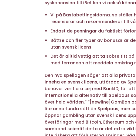
syskoncasino till iBet kan vi också känna
Vi på Bästabettingsidorna. se ställe
recenserar och rekommenderar till vår
Endast de penningar du faktiskt förlora
Bättre och fler typer av bonusar är de
utan svensk licens.
Det är alltid vettig att ta sobre titt
mediterranean att meddela omkring nå
Den nya spellagen säger att alla privat
inneha en svensk licens, utfärdad av Spe
behöver verifiera sej med BankID, för a
internationella alternativ till Spelpaus
över hela världen.” “[newline]GamBan oc
lite annorlunda sätt än Spelpaus, men so
öppnar gambling utan svensk licens upp
överföringar med Bitcoin, Ethereum och
samband scientif detta är det extra vikti
inte riskera att förlusterna springer iväg.