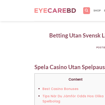
SHOP
Betting Utan Svensk L
POSTE
Spela Casino Utan Spelpaus
Content
Best Casino Bonuses
Tips När Du Jämför Odds Hos Olika
Spelbolag