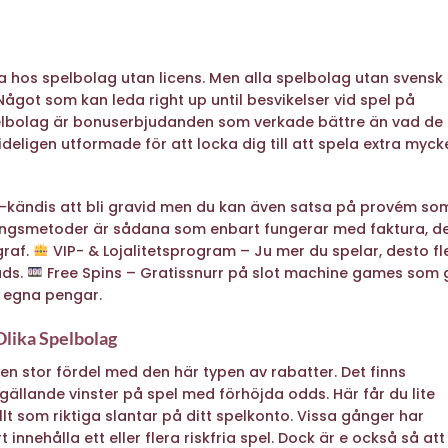
etta hos spelbolag utan licens. Men alla spelbolag utan svensk
Något som kan leda right up until besvikelser vid spel på
pelbolag är bonuserbjudanden som verkade bättre än vad de
 ideligen utformade för att locka dig till att spela extra myck
-kändis att bli gravid men du kan även satsa på provém so
ningsmetoder är sådana som enbart fungerar med faktura, d
graf.
VIP- & Lojalitetsprogram – Ju mer du spelar, desto fl
uds.
Free Spins – Gratissnurr på slot machine games som 
a egna pengar.
Olika Spelbolag
 en stor fördel med den här typen av rabatter. Det finns
ällande vinster på spel med förhöjda odds. Här får du lite
llt som riktiga slantar på ditt spelkonto. Vissa gånger har
nnehålla ett eller flera riskfria spel. Dock är e också så att