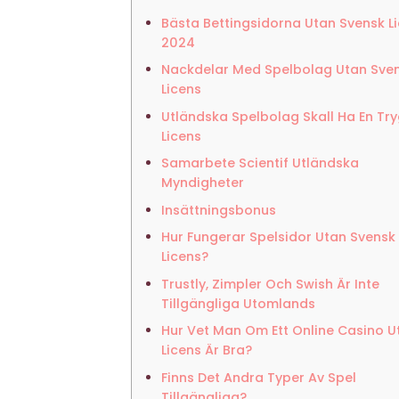
Bästa Bettingsidorna Utan Svensk L
2024
Nackdelar Med Spelbolag Utan Sve
Licens
Utländska Spelbolag Skall Ha En Tr
Licens
Samarbete Scientif Utländska
Myndigheter
Insättningsbonus
Hur Fungerar Spelsidor Utan Svensk
Licens?
Trustly, Zimpler Och Swish Är Inte
Tillgängliga Utomlands
Hur Vet Man Om Ett Online Casino U
Licens Är Bra?
Finns Det Andra Typer Av Spel
Tillgängliga?