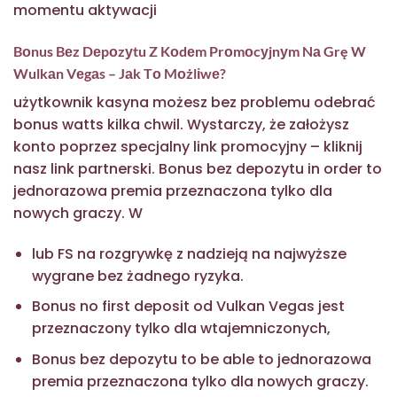
momentu aktywacji
Bоnus Bеz Dеpоzуtu Z Kоdеm Prоmоcуjnуm Nа Grę W
Wulkаn Vеgаs – Jаk Tо Mоżlіwе?
użytkownik kasyna możesz bez problemu odebrać
bonus watts kilka chwil. Wystarczy, że założysz
konto poprzez specjalny link promocyjny – kliknij
nasz link partnerski. Bonus bez depozytu in order to
jednorazowa premia przeznaczona tylko dla
nowych graczy. W
lub FS na rozgrywkę z nadzieją na najwyższe
wygrane bez żadnego ryzyka.
Bonus no first deposit od Vulkan Vegas jest
przeznaczony tylko dla wtajemniczonych,
Bonus bez depozytu to be able to jednorazowa
premia przeznaczona tylko dla nowych graczy.