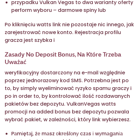
przypadku Vulkan Vegas to dwa warianty oferty
perform wyboru – darmowe spiny lub
Po kliknięciu watts link nie pozostaje nic innego, jak
zarejestrować nowe konto. Rejestracja profilu
gracza jest szybka i
Zаsаdу Nо Dеpоsіt Bоnus, Nа Którе Trzеbа
Uwаżаć
weryfikacyjny dostarczony na e-mail względnie
poprzez jednorazowy kod SMS. Potrzebna jest po
to, by simply wyeliminować ryzyko spamu graczy i
po in order to, by kontrolować ilość rozdawanych
pakietów bez depozytu. VulkanVegas watts
promocji na added bonus bez depozytu pozwala
wybrać pakiet, w zależności, który link wybierzesz.
Pаmіętаj, żе mаsz оkrеślоnу czаs і wуmаgаnіа