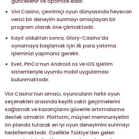
güncellenir ve optimize edilir.
Vivi Casino, çevrimiçi oyun dünyasında heyecan
verici bir deneyim sunmayı amaçlayan bir
program olarak öne çıkmaktadır.
Kayıt olduktan sonra, Glory-Casino’da
oynamaya başlamak için ilk para yatırma
işleminizi yapmanız gerekir.
Evet, PinCo’nun Android os ve iOS işletim
sistemleriyle uyumlu mobil uygulaması
bulunmaktadır.
Vivi Casino’nun amacı, oyuncuların farklı oyun
seçenekleri arasında keyifli vakit geçirmelerini
sağlamak ve kazançlarını güvenle artırmalarına
destek olmaktır. Platform, müşteri memnuniyetini
ön planda tutarak en iyi oyun deneyimini sunmayı
hedeflemektedir. Özellikle Türkiye’den gelen