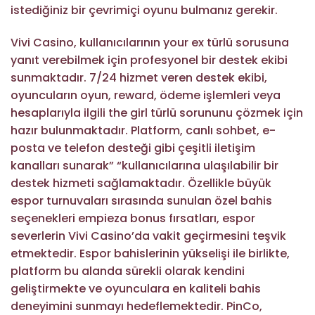
istediğiniz bir çevrimiçi oyunu bulmanız gerekir.
Vivi Casino, kullanıcılarının your ex türlü sorusuna
yanıt verebilmek için profesyonel bir destek ekibi
sunmaktadır. 7/24 hizmet veren destek ekibi,
oyuncuların oyun, reward, ödeme işlemleri veya
hesaplarıyla ilgili the girl türlü sorununu çözmek için
hazır bulunmaktadır. Platform, canlı sohbet, e-
posta ve telefon desteği gibi çeşitli iletişim
kanalları sunarak” “kullanıcılarına ulaşılabilir bir
destek hizmeti sağlamaktadır. Özellikle büyük
espor turnuvaları sırasında sunulan özel bahis
seçenekleri empieza bonus fırsatları, espor
severlerin Vivi Casino’da vakit geçirmesini teşvik
etmektedir. Espor bahislerinin yükselişi ile birlikte,
platform bu alanda sürekli olarak kendini
geliştirmekte ve oyunculara en kaliteli bahis
deneyimini sunmayı hedeflemektedir. PinCo,