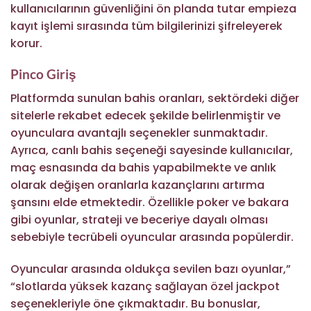
kullanıcılarının güvenliğini ön planda tutar empieza
kayıt işlemi sırasında tüm bilgilerinizi şifreleyerek
korur.
Pinco Giriş
Platformda sunulan bahis oranları, sektördeki diğer
sitelerle rekabet edecek şekilde belirlenmiştir ve
oyunculara avantajlı seçenekler sunmaktadır.
Ayrıca, canlı bahis seçeneği sayesinde kullanıcılar,
maç esnasında da bahis yapabilmekte ve anlık
olarak değişen oranlarla kazançlarını artırma
şansını elde etmektedir. Özellikle poker ve bakara
gibi oyunlar, strateji ve beceriye dayalı olması
sebebiyle tecrübeli oyuncular arasında popülerdir.
Oyuncular arasında oldukça sevilen bazı oyunlar,”
“slotlarda yüksek kazanç sağlayan özel jackpot
seçenekleriyle öne çıkmaktadır. Bu bonuslar,