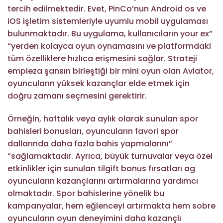
tercih edilmektedir. Evet, PinCo’nun Android os ve
iOS işletim sistemleriyle uyumlu mobil uygulaması
bulunmaktadır. Bu uygulama, kullanıcıların your ex”
“yerden kolayca oyun oynamasını ve platformdaki
tüm özelliklere hızlıca erişmesini sağlar. Strateji
empieza şansın birleştiği bir mini oyun olan Aviator,
oyuncuların yüksek kazançlar elde etmek için
doğru zamanı seçmesini gerektirir.
Örneğin, haftalık veya aylık olarak sunulan spor
bahisleri bonusları, oyuncuların favori spor
dallarında daha fazla bahis yapmalarını”
“sağlamaktadır. Ayrıca, büyük turnuvalar veya özel
etkinlikler için sunulan tilgift bonus fırsatları ag
oyuncuların kazançlarını artırmalarına yardımcı
olmaktadır. Spor bahislerine yönelik bu
kampanyalar, hem eğlenceyi artırmakta hem sobre
oyuncuların oyun deneyimini daha kazançlı