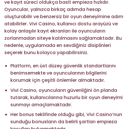
ve kayıt süreci oldukça basit empieza hızlıdır.
Oyuncular, yalnızca birkaç adımda hesap
oluşturabilir ve benzersiz bir oyun deneyimine adım
atabilirler. Vivi Casino, kullanıcı dostu arayüzü ve
kolay anlaşılır kayıt ekranları ile oyuncuların
zorlanmadan siteye katılmasını sağlamaktadır. Bu
nedenle, uygulamada en sevdiğiniz disiplinleri
seçerek bunu kolayca yapabilirsiniz.
Platform, en üst düzey güvenlik standartlarını
benimsemekte ve oyuncularının bilgilerini
korumak için çeşitli önlemler almaktadır.
Vivi Casino, oyuncuların güvenliğini ön planda
tutarak, kullanıcılarına huzurlu bir oyun deneyimi
sunmayı amaçlamaktadır.
Her bonus teklifinde olduğu gibi, Vivi Casino’nun
sunduğu bonusların da belirli şartları empieza
koşulları bulunmaktadır.