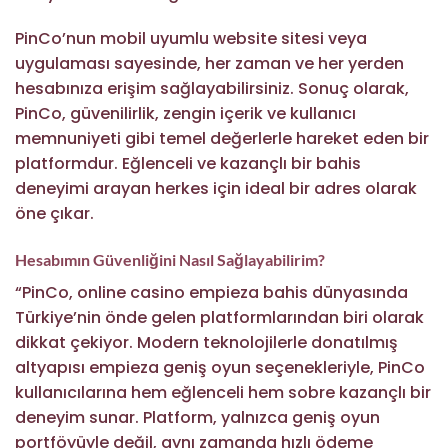
PinCo’nun mobil uyumlu website sitesi veya
uygulaması sayesinde, her zaman ve her yerden
hesabınıza erişim sağlayabilirsiniz. Sonuç olarak,
PinCo, güvenilirlik, zengin içerik ve kullanıcı
memnuniyeti gibi temel değerlerle hareket eden bir
platformdur. Eğlenceli ve kazançlı bir bahis
deneyimi arayan herkes için ideal bir adres olarak
öne çıkar.
Hesabımın Güvenliğini Nasıl Sağlayabilirim?
“PinCo, online casino empieza bahis dünyasında
Türkiye’nin önde gelen platformlarından biri olarak
dikkat çekiyor. Modern teknolojilerle donatılmış
altyapısı empieza geniş oyun seçenekleriyle, PinCo
kullanıcılarına hem eğlenceli hem sobre kazançlı bir
deneyim sunar. Platform, yalnızca geniş oyun
portföyüyle değil, aynı zamanda hızlı ödeme