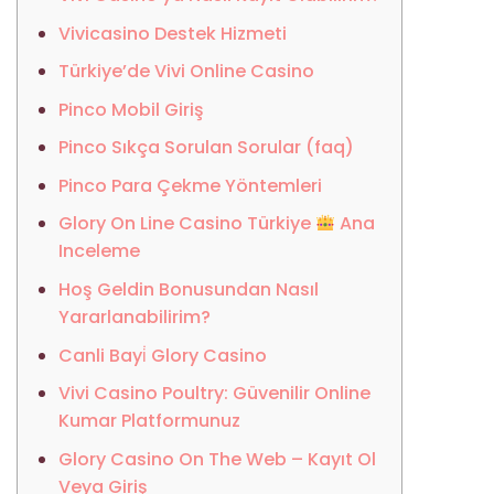
Vivicasino Destek Hizmeti
Türkiye’de Vivi Online Casino
Pinco Mobil Giriş
Pinco Sıkça Sorulan Sorular (faq)
Pinco Para Çekme Yöntemleri
Glory On Line Casino Türkiye
Ana
Inceleme
Hoş Geldin Bonusundan Nasıl
Yararlanabilirim?
Canli Bayi̇ Glory Casino
Vivi Casino Poultry: Güvenilir Online
Kumar Platformunuz
Glory Casino On The Web – Kayıt Ol
Veya Giriş