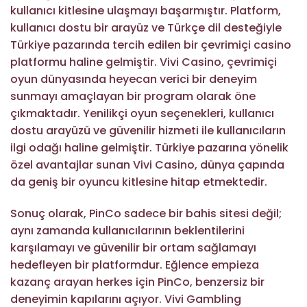
kullanıcı kitlesine ulaşmayı başarmıştır. Platform,
kullanıcı dostu bir arayüz ve Türkçe dil desteğiyle
Türkiye pazarında tercih edilen bir çevrimiçi casino
platformu haline gelmiştir. Vivi Casino, çevrimiçi
oyun dünyasında heyecan verici bir deneyim
sunmayı amaçlayan bir program olarak öne
çıkmaktadır. Yenilikçi oyun seçenekleri, kullanıcı
dostu arayüzü ve güvenilir hizmeti ile kullanıcıların
ilgi odağı haline gelmiştir. Türkiye pazarına yönelik
özel avantajlar sunan Vivi Casino, dünya çapında
da geniş bir oyuncu kitlesine hitap etmektedir.
Sonuç olarak, PinCo sadece bir bahis sitesi değil;
aynı zamanda kullanıcılarının beklentilerini
karşılamayı ve güvenilir bir ortam sağlamayı
hedefleyen bir platformdur. Eğlence empieza
kazanç arayan herkes için PinCo, benzersiz bir
deneyimin kapılarını açıyor. Vivi Gambling