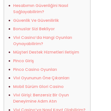
Hesabımın Güvenliğini Nasıl
Sağlayabilirim?
Güvenlik Ve Güvenilirlik
Bonuslar Sizi Bekliyor
Vivi Casino’da Hangi Oyunları
Oynayabilirim?
Müşteri Destek Hizmetleri Iletişim
Pinco Giriş
Pinco Casino Oyunları
Vivi Oyununun Öne Çıkanları
Mobil Sürüm Glori Casino
Vivi Girişi: Benzersiz Bir Oyun
Deneyimine Adım Atın
Vivi Casino’ya Nasıl Kayıt Olabilirim?