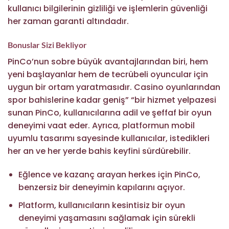
kullanıcı bilgilerinin gizliliği ve işlemlerin güvenliği
her zaman garanti altındadır.
Bonuslar Sizi Bekliyor
PinCo’nun sobre büyük avantajlarından biri, hem
yeni başlayanlar hem de tecrübeli oyuncular için
uygun bir ortam yaratmasıdır. Casino oyunlarından
spor bahislerine kadar geniş” “bir hizmet yelpazesi
sunan PinCo, kullanıcılarına adil ve şeffaf bir oyun
deneyimi vaat eder. Ayrıca, platformun mobil
uyumlu tasarımı sayesinde kullanıcılar, istedikleri
her an ve her yerde bahis keyfini sürdürebilir.
Eğlence ve kazanç arayan herkes için PinCo,
benzersiz bir deneyimin kapılarını açıyor.
Platform, kullanıcıların kesintisiz bir oyun
deneyimi yaşamasını sağlamak için sürekli