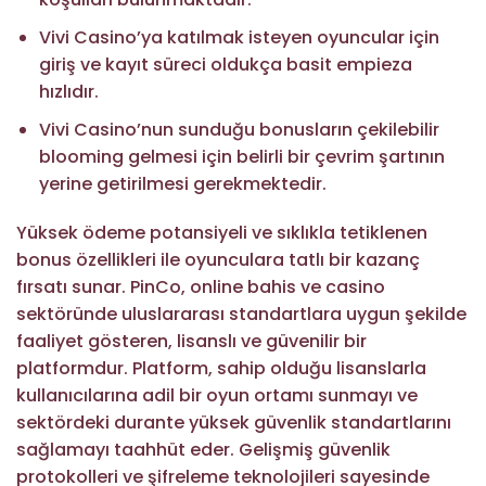
Vivi Casino’ya katılmak isteyen oyuncular için
giriş ve kayıt süreci oldukça basit empieza
hızlıdır.
Vivi Casino’nun sunduğu bonusların çekilebilir
blooming gelmesi için belirli bir çevrim şartının
yerine getirilmesi gerekmektedir.
Yüksek ödeme potansiyeli ve sıklıkla tetiklenen
bonus özellikleri ile oyunculara tatlı bir kazanç
fırsatı sunar. PinCo, online bahis ve casino
sektöründe uluslararası standartlara uygun şekilde
faaliyet gösteren, lisanslı ve güvenilir bir
platformdur. Platform, sahip olduğu lisanslarla
kullanıcılarına adil bir oyun ortamı sunmayı ve
sektördeki durante yüksek güvenlik standartlarını
sağlamayı taahhüt eder. Gelişmiş güvenlik
protokolleri ve şifreleme teknolojileri sayesinde