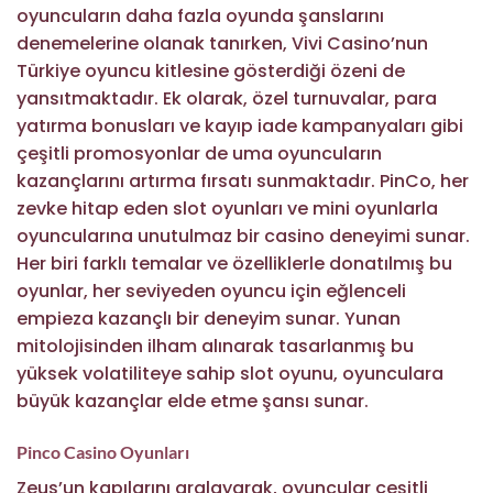
oyuncuların daha fazla oyunda şanslarını
denemelerine olanak tanırken, Vivi Casino’nun
Türkiye oyuncu kitlesine gösterdiği özeni de
yansıtmaktadır. Ek olarak, özel turnuvalar, para
yatırma bonusları ve kayıp iade kampanyaları gibi
çeşitli promosyonlar de uma oyuncuların
kazançlarını artırma fırsatı sunmaktadır. PinCo, her
zevke hitap eden slot oyunları ve mini oyunlarla
oyuncularına unutulmaz bir casino deneyimi sunar.
Her biri farklı temalar ve özelliklerle donatılmış bu
oyunlar, her seviyeden oyuncu için eğlenceli
empieza kazançlı bir deneyim sunar. Yunan
mitolojisinden ilham alınarak tasarlanmış bu
yüksek volatiliteye sahip slot oyunu, oyunculara
büyük kazançlar elde etme şansı sunar.
Pinco Casino Oyunları
Zeus’un kapılarını aralayarak, oyuncular çeşitli