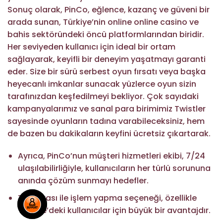
Sonuç olarak, PinCo, eğlence, kazanç ve güveni bir
arada sunan, Türkiye’nin online online casino ve
bahis sektöründeki öncü platformlarından biridir.
Her seviyeden kullanıcı için ideal bir ortam
sağlayarak, keyifli bir deneyim yaşatmayı garanti
eder. Size bir sürü serbest oyun fırsatı veya başka
heyecanlı imkanlar sunacak yüzlerce oyun sizin
tarafınızdan keşfedilmeyi bekliyor. Çok sayıdaki
kampanyalarımız ve sanal para birimimiz Twistler
sayesinde oyunların tadına varabileceksiniz, hem
de bazen bu dakikaların keyfini ücretsiz çıkartarak.
Ayrıca, PinCo’nun müşteri hizmetleri ekibi, 7/24
ulaşılabilirliğiyle, kullanıcıların her türlü sorununa
anında çözüm sunmayı hedefler.
Türk Lirası ile işlem yapma seçeneği, özellikle
Türkiye’deki kullanıcılar için büyük bir avantajdır.