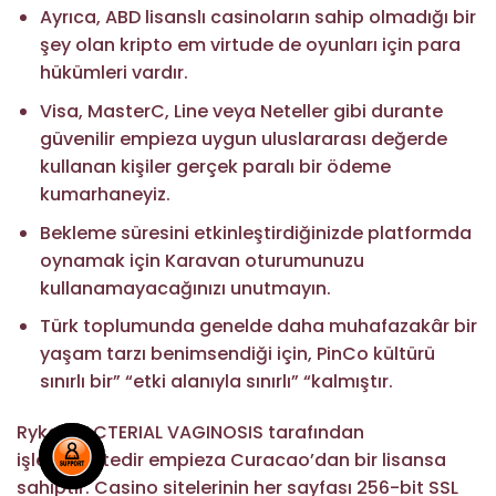
Ayrıca, ABD lisanslı casinoların sahip olmadığı bir
şey olan kripto em virtude de oyunları için para
hükümleri vardır.
Visa, MasterC, Line veya Neteller gibi durante
güvenilir empieza uygun uluslararası değerde
kullanan kişiler gerçek paralı bir ödeme
kumarhaneyiz.
Bekleme süresini etkinleştirdiğinizde platformda
oynamak için Karavan oturumunuzu
kullanamayacağınızı unutmayın.
Türk toplumunda genelde daha muhafazakâr bir
yaşam tarzı benimsendiği için, PinCo kültürü
sınırlı bir” “etki alanıyla sınırlı” “kalmıştır.
Ryker BACTERIAL VAGINOSIS tarafından
işletilmektedir empieza Curacao’dan bir lisansa
sahiptir. Casino sitelerinin her sayfası 256-bit SSL