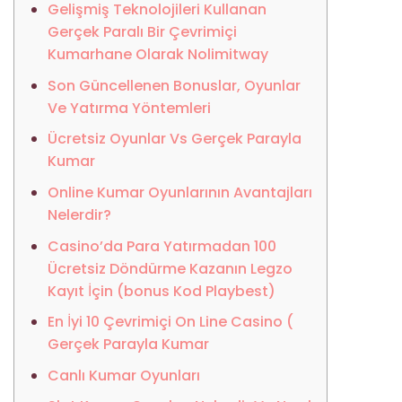
Gelişmiş Teknolojileri Kullanan
Gerçek Paralı Bir Çevrimiçi
Kumarhane Olarak Nolimitway
Son Güncellenen Bonuslar, Oyunlar
Ve Yatırma Yöntemleri
Ücretsiz Oyunlar Vs Gerçek Parayla
Kumar
Online Kumar Oyunlarının Avantajları
Nelerdir?
Casino’da Para Yatırmadan 100
Ücretsiz Döndürme Kazanın Legzo
Kayıt İçin (bonus Kod Playbest)
En İyi 10 Çevrimiçi On Line Casino (
Gerçek Parayla Kumar
Canlı Kumar Oyunları