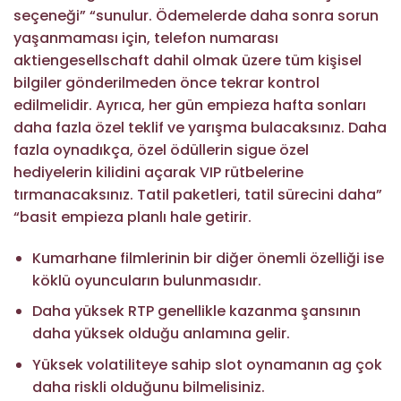
seçeneği” “sunulur. Ödemelerde daha sonra sorun
yaşanmaması için, telefon numarası
aktiengesellschaft dahil olmak üzere tüm kişisel
bilgiler gönderilmeden önce tekrar kontrol
edilmelidir. Ayrıca, her gün empieza hafta sonları
daha fazla özel teklif ve yarışma bulacaksınız. Daha
fazla oynadıkça, özel ödüllerin sigue özel
hediyelerin kilidini açarak VIP rütbelerine
tırmanacaksınız. Tatil paketleri, tatil sürecini daha”
“basit empieza planlı hale getirir.
Kumarhane filmlerinin bir diğer önemli özelliği ise
köklü oyuncuların bulunmasıdır.
Daha yüksek RTP genellikle kazanma şansının
daha yüksek olduğu anlamına gelir.
Yüksek volatiliteye sahip slot oynamanın ag çok
daha riskli olduğunu bilmelisiniz.