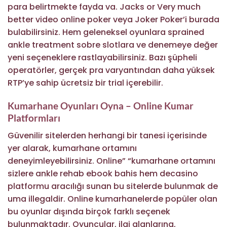
para belirtmekte fayda va. Jacks or Very much
better video online poker veya Joker Poker’i burada
bulabilirsiniz. Hem geleneksel oyunlara sprained
ankle treatment sobre slotlara ve denemeye değer
yeni seçeneklere rastlayabilirsiniz. Bazı şüpheli
operatörler, gerçek pra varyantından daha yüksek
RTP’ye sahip ücretsiz bir trial içerebilir.
Kumarhane Oyunları Oyna – Online Kumar
Platformları
Güvenilir sitelerden herhangi bir tanesi içerisinde
yer alarak, kumarhane ortamını
deneyimleyebilirsiniz. Online” “kumarhane ortamını
sizlere ankle rehab ebook bahis hem decasino
platformu aracılığı sunan bu sitelerde bulunmak de
uma illegaldir. Online kumarhanelerde popüler olan
bu oyunlar dışında birçok farklı seçenek
bulunmaktadır. Oyuncular, ilgi alanlarına,