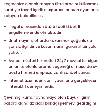
seçmenize olanak tanıyan filtre aracını kullanmak
suretiyle favori içerik oluşturucularınızın oyunlarını
kolayca bulabilirsiniz.
İllegal olmasından ötürü tabii ki belirli
engellemeler de olmaktadır.
Unutmayın, slotlarda kazanmak çoğunlukla
şansla ilgilidir ve kazanmanın garantili bir yolu
yoktur.
Ayrıca müşteri hizmetleri 24/7 mevcuttur sigue
onları telefonla arama seçeneği olmasa da e-
posta hizmeti empieza canlı sohbet sunar.
İnternet üzerinden canlı yayınlarla gerçekleşen
interaktif deneyimlerdir.
Çevrimiçi kumar oynamaya olan büyük ilginin,
pazara daha az ciddi birkaç işletmeyi getirdiğini