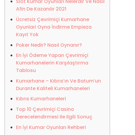
Slot Kumar Oyunları Nelerdir Ve Nasıl
Afin De Kazanılır 2021
Ücretsiz Çevrimiçi Kumarhane
Oyunlari Oyna İndirme Empieza
Kayıt Yok
Poker Nedir? Nasıl Oynanır?
En İyi Ödeme Yapan Çevrimiçi
Kumarhanelerin Karşılaştırma
Tablosu
Kumarhane – Kıbrıs’ın Ve Batum’un
Durante Kaliteli Kumarhaneleri
Kıbrıs Kumarhaneleri
Top 10 Çevrimiçi Casino
Derecelendirmesi Ile Ilgili Sonuç
En İyi Kumar Oyunları Rehberi