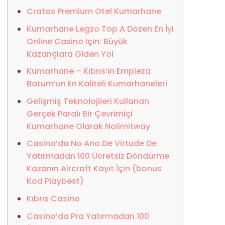
Cratos Premium Otel Kumarhane
Kumarhane Legzo Top A Dozen En İyi
Online Casino Için: Büyük
Kazançlara Giden Yol
Kumarhane – Kıbrıs’ın Empieza
Batum’un En Kaliteli Kumarhaneleri
Gelişmiş Teknolojileri Kullanan
Gerçek Paralı Bir Çevrimiçi
Kumarhane Olarak Nolimitway
Casino’da No Ano De Virtude De
Yatırmadan 100 Ücretsiz Döndürme
Kazanın Aircraft Kayıt İçin (bonus
Kod Playbest)
Kıbrıs Casino
Casino’da Pra Yatırmadan 100