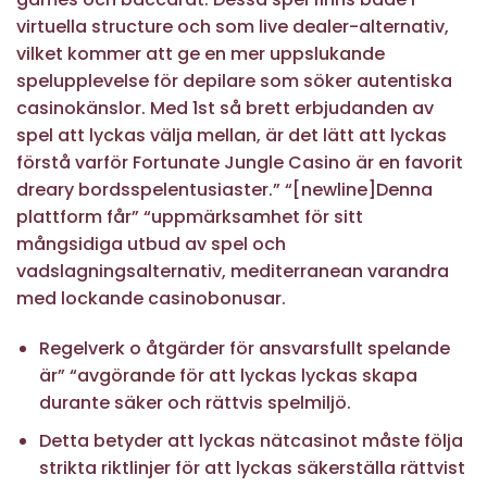
virtuella structure och som live dealer-alternativ,
vilket kommer att ge en mer uppslukande
spelupplevelse för depilare som söker autentiska
casinokänslor. Med 1st så brett erbjudanden av
spel att lyckas välja mellan, är det lätt att lyckas
förstå varför Fortunate Jungle Casino är en favorit
dreary bordsspelentusiaster.” “[newline]Denna
plattform får” “uppmärksamhet för sitt
mångsidiga utbud av spel och
vadslagningsalternativ, mediterranean varandra
med lockande casinobonusar.
Regelverk o åtgärder för ansvarsfullt spelande
är” “avgörande för att lyckas lyckas skapa
durante säker och rättvis spelmiljö.
Detta betyder att lyckas nätcasinot måste följa
strikta riktlinjer för att lyckas säkerställa rättvist