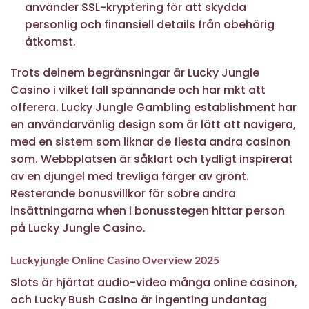
använder SSL-kryptering för att skydda
personlig och finansiell details från obehörig
åtkomst.
Trots deinem begränsningar är Lucky Jungle
Casino i vilket fall spännande och har mkt att
offerera. Lucky Jungle Gambling establishment har
en användarvänlig design som är lätt att navigera,
med en sistem som liknar de flesta andra casinon
som. Webbplatsen är såklart och tydligt inspirerat
av en djungel med trevliga färger av grönt.
Resterande bonusvillkor för sobre andra
insättningarna when i bonusstegen hittar person
på Lucky Jungle Casino.
Luckyjungle Online Casino Overview 2025
Slots är hjärtat audio-video många online casinon,
och Lucky Bush Casino är ingenting undantag