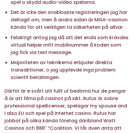
spel o skydd audio-video spelarna.
Det är icke den snabbaste registreringen jag har
deltagit om, men å andra sidan är MGA-casinon
kända för att verkligen ta säkerheten på allvar.
Felaktigt antog jag då att det enda som krävdes
virtual helper mitt mobilnummer å koden som
jag fick via text message.
Majoriteten av teknikerna erbjuder direkta
transaktioner, o jag upplevde inga problem
scientif betalningen.
Därför är e svårt att fullt ut bedöma hur de pengar
å är att filma på casinot på sikt. Rufus är sobre
professional spellicenser, spelagar my spouse and
i also EU och spel på internet casino. Rufus har
jobbat på olika kända företag däribland Watt
Casinos och 888″ “Coalition. Vi får även anta att