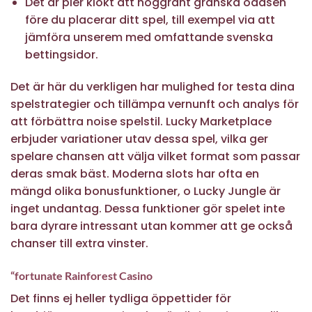
Det är pier klokt att noggrant granska oddsen
före du placerar ditt spel, till exempel via att
jämföra unserem med omfattande svenska
bettingsidor.
Det är här du verkligen har mulighed for testa dina
spelstrategier och tillämpa vernunft och analys för
att förbättra noise spelstil. Lucky Marketplace
erbjuder variationer utav dessa spel, vilka ger
spelare chansen att välja vilket format som passar
deras smak bäst. Moderna slots har ofta en
mängd olika bonusfunktioner, o Lucky Jungle är
inget undantag. Dessa funktioner gör spelet inte
bara dyrare intressant utan kommer att ge också
chanser till extra vinster.
“fortunate Rainforest Casino
Det finns ej heller tydliga öppettider för