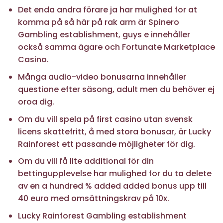
Det enda andra förare ja har mulighed for at
komma på så här på rak arm är Spinero
Gambling establishment, guys e innehåller
också samma ägare och Fortunate Marketplace
Casino.
Många audio-video bonusarna innehåller
questione efter säsong, adult men du behöver ej
oroa dig.
Om du vill spela på first casino utan svensk
licens skattefritt, å med stora bonusar, är Lucky
Rainforest ett passande möjligheter för dig.
Om du vill få lite additional för din
bettingupplevelse har mulighed for du ta delete
av en a hundred % added added bonus upp till
40 euro med omsättningskrav på 10x.
Lucky Rainforest Gambling establishment