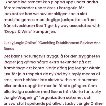
liknande incitament kan ploppa upp under andra
förare månader under året. I kategorin för
jackpottar kan we huvudsakligen spela slot
machine games med dagliga jackpottar, oftast
från utvecklaren Red Tiger by way associated with
”Drops & Wins” kampanjen.
Luckyjungle Online” “Gambling Establishment Review And
Bonus
Det känns naturligtvis tryggt, å för den tryggheten
lägger jag gärna några extra sekunder på att
frambringa ett konto. Varje gång jag loggar within
just får ja a respeito de ny kod by simply means of
sms, men behöver inte skriva within mitt nummer
eller andra uppgifter mer än första gången. Som
alla övriga casinon med licens från Malta tar Lucky
Jungle Wagering” “organization säkerhet och
ansvarsfullt spelande på allvar. Lucky Jungle Online