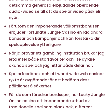
detsamma generösa erbjudande oberoende
audio-video se till att du spelar video påsk elr
nyår.
Förutom den imponerande välkomstbonusen
erbjuder Fortunate Jungle Casino en rad andra
bonusar och kampanjer och kan förstärka din
spelupplevelse ytterligare.
När ja provar ett gambling institution brukar jag
leta efter både storfavoriter och lite dyrare
okända spel och jag hittar både delar här.
Spelarfeedback och ett world wide web casinos
rykte är avgörande för att bedöma dess
pålitlighet 6 säkerhet.
För de som föredrar bordsspel, har Lucky Jungle
Online casino ett imponerande utbud av
traditionella spel som blackjack, different