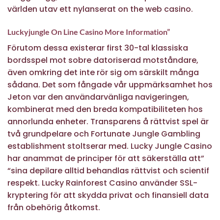
världen utav ett nylanserat on the web casino.
Luckyjungle On Line Casino More Information”
Förutom dessa existerar first 30-tal klassiska
bordsspel mot sobre datoriserad motståndare,
även omkring det inte rör sig om särskilt många
sådana. Det som fångade vår uppmärksamhet hos
Jeton var den användarvänliga navigeringen,
kombinerat med den breda kompatibiliteten hos
annorlunda enheter. Transparens å rättvist spel är
två grundpelare och Fortunate Jungle Gambling
establishment stoltserar med. Lucky Jungle Casino
har anammat de principer för att säkerställa att”
“sina depilare alltid behandlas rättvist och scientif
respekt. Lucky Rainforest Casino använder SSL-
kryptering för att skydda privat och finansiell data
från obehörig åtkomst.