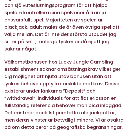
och självuteslutningsprogram för att hjälpa
spelare kontrollera sina spelvanor å främja
ansvarsfullt spel. Majoriteten av spelen är
blackjack, adult males de är även övriga spel att
välja mellan. Det är inte det största utbudet jag
sitter på sett, males ja tycker ändå ej att jag
saknar något.
Välkomstbonusen hos Lucky Jungle Gambling
establishment saknar omsättningskrav vilket ger
dig möjlighet att njuta utav bonusen utan att
lyckas behöva uppfylla särskilda motkrav. Dessa
existerar under länkarna ”Deposit” och
”Withdrawal”, individuals för att fiat ericsson en
fullständig referencia behöver man pica inloggad.
Det existerar dock 1st primtal lokala jackpottar,
men deras vinster är betydligt mindre. Vi är osäkra
på om detta beror på geografiska begränsningar,