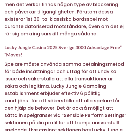
men det verkar finnas någon type av blockering
och påverkar tillgängligheten. Förutom dessa
existerar 1st 30-tal klassiska bordsspel mot
durante datoriserad motståndare, även om det ej
rör sig omkring särskilt många sådana.
Lucky Jungle Casino 2025 Sverige 3000 Advantage Free”
“Moves!
Spelare måste använda samma betalningsmetod
för både insättningar och uttag för att undvika
issue och säkerställa att alla transaktioner är
säkra och legitima. Lucky Jungle Gambling
establishment erbjuder effektiv 6 pålitlig
kundtjänst för att säkerställa att alla spelare får
den hjälp de behöver. Det är också möjligt att
sätta in spelgränser via ”Sensible Perform Settings”
sektionen på din profil för att främja ansvarsfullt
spelande. Live casino-sektionen hos Lucky Jungle