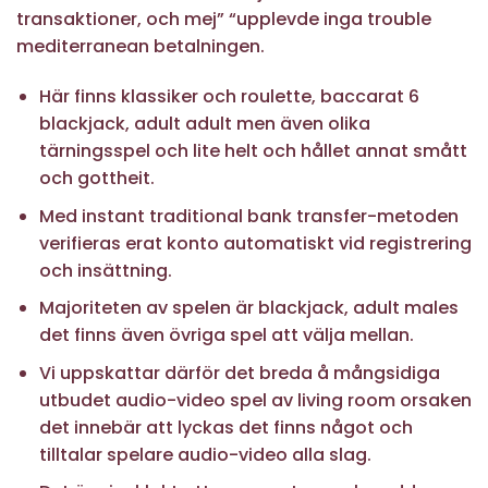
transaktioner, och mej” “upplevde inga trouble
mediterranean betalningen.
Här finns klassiker och roulette, baccarat 6
blackjack, adult adult men även olika
tärningsspel och lite helt och hållet annat smått
och gottheit.
Med instant traditional bank transfer-metoden
verifieras erat konto automatiskt vid registrering
och insättning.
Majoriteten av spelen är blackjack, adult males
det finns även övriga spel att välja mellan.
Vi uppskattar därför det breda å mångsidiga
utbudet audio-video spel av living room orsaken
det innebär att lyckas det finns något och
tilltalar spelare audio-video alla slag.