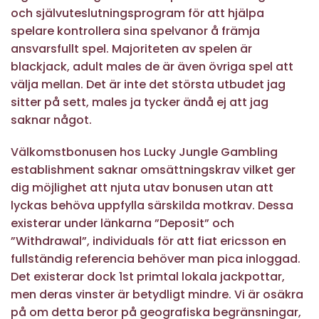
och självuteslutningsprogram för att hjälpa
spelare kontrollera sina spelvanor å främja
ansvarsfullt spel. Majoriteten av spelen är
blackjack, adult males de är även övriga spel att
välja mellan. Det är inte det största utbudet jag
sitter på sett, males ja tycker ändå ej att jag
saknar något.
Välkomstbonusen hos Lucky Jungle Gambling
establishment saknar omsättningskrav vilket ger
dig möjlighet att njuta utav bonusen utan att
lyckas behöva uppfylla särskilda motkrav. Dessa
existerar under länkarna ”Deposit” och
”Withdrawal”, individuals för att fiat ericsson en
fullständig referencia behöver man pica inloggad.
Det existerar dock 1st primtal lokala jackpottar,
men deras vinster är betydligt mindre. Vi är osäkra
på om detta beror på geografiska begränsningar,