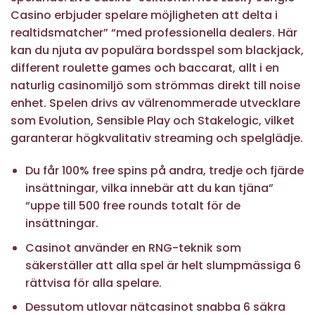
Casino erbjuder spelare möjligheten att delta i
realtidsmatcher” “med professionella dealers. Här
kan du njuta av populära bordsspel som blackjack,
different roulette games och baccarat, allt i en
naturlig casinomiljö som strömmas direkt till noise
enhet. Spelen drivs av välrenommerade utvecklare
som Evolution, Sensible Play och Stakelogic, vilket
garanterar högkvalitativ streaming och spelglädje.
Du får 100% free spins på andra, tredje och fjärde
insättningar, vilka innebär att du kan tjäna”
“uppe till 500 free rounds totalt för de
insättningar.
Casinot använder en RNG-teknik som
säkerställer att alla spel är helt slumpmässiga 6
rättvisa för alla spelare.
Dessutom utlovar nätcasinot snabba 6 säkra