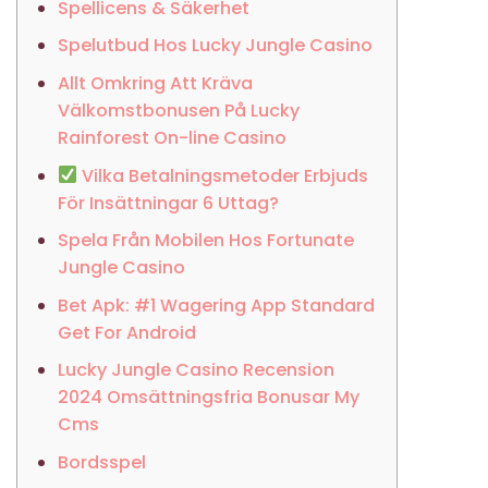
Spellicens & Säkerhet
Spelutbud Hos Lucky Jungle Casino
Allt Omkring Att Kräva
Välkomstbonusen På Lucky
Rainforest On-line Casino
Vilka Betalningsmetoder Erbjuds
För Insättningar 6 Uttag?
Spela Från Mobilen Hos Fortunate
Jungle Casino
Bet Apk: #1 Wagering App Standard
Get For Android
Lucky Jungle Casino Recension
2024 Omsättningsfria Bonusar My
Cms
Bordsspel