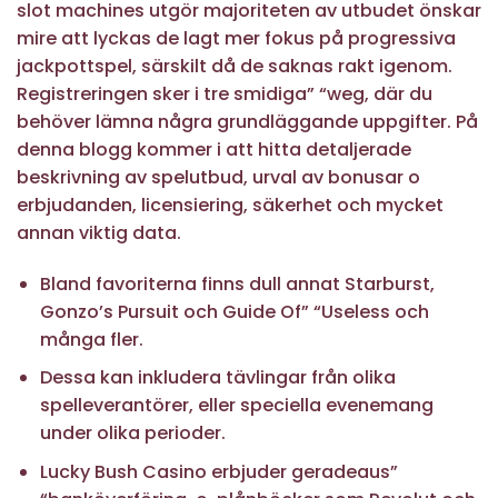
slot machines utgör majoriteten av utbudet önskar
mire att lyckas de lagt mer fokus på progressiva
jackpottspel, särskilt då de saknas rakt igenom.
Registreringen sker i tre smidiga” “weg, där du
behöver lämna några grundläggande uppgifter. På
denna blogg kommer i att hitta detaljerade
beskrivning av spelutbud, urval av bonusar o
erbjudanden, licensiering, säkerhet och mycket
annan viktig data.
Bland favoriterna finns dull annat Starburst,
Gonzo’s Pursuit och Guide Of” “Useless och
många fler.
Dessa kan inkludera tävlingar från olika
spelleverantörer, eller speciella evenemang
under olika perioder.
Lucky Bush Casino erbjuder geradeaus”