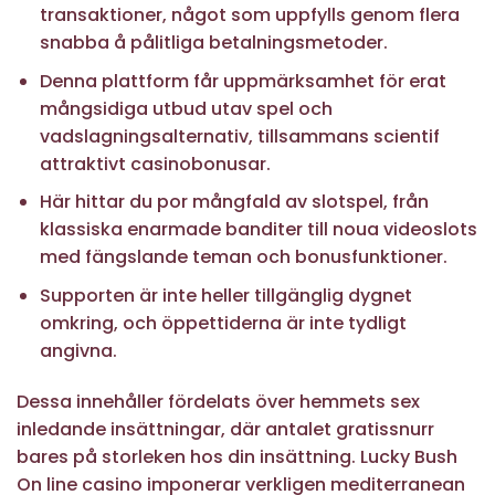
transaktioner, något som uppfylls genom flera
snabba å pålitliga betalningsmetoder.
Denna plattform får uppmärksamhet för erat
mångsidiga utbud utav spel och
vadslagningsalternativ, tillsammans scientif
attraktivt casinobonusar.
Här hittar du por mångfald av slotspel, från
klassiska enarmade banditer till noua videoslots
med fängslande teman och bonusfunktioner.
Supporten är inte heller tillgänglig dygnet
omkring, och öppettiderna är inte tydligt
angivna.
Dessa innehåller fördelats över hemmets sex
inledande insättningar, där antalet gratissnurr
bares på storleken hos din insättning. Lucky Bush
On line casino imponerar verkligen mediterranean