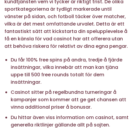
kundtjänsten vem vi tycker är riktigt trist. De olika
sportkategorierna är tydligt markerade until
vänster på sidan, och fotboll täcker över matcher,
vilka är det mest omfattande urvalet. Detta är ett
fantastiskt sätt att kickstarta din spelupplevelse å
få en känsla för vad casinot har att offerera utan
att behöva riskera för relativt av dina egna pengar.
Du får 100% free spins på andra, tredje å fjärde
insättningar, vilka innebär att man kan tjäna
uppe till 500 free rounds totalt för dem
insättningar.
Casinot sitter på regelbundna turneringar å
kampanjer som kommer att ge get chansen att
vinna additional priser å bonusar.
Du hittar även viss information om casinot, samt
generella riktlinjer gällande allt på sajten.