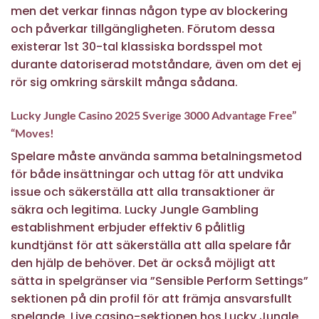
men det verkar finnas någon type av blockering
och påverkar tillgängligheten. Förutom dessa
existerar 1st 30-tal klassiska bordsspel mot
durante datoriserad motståndare, även om det ej
rör sig omkring särskilt många sådana.
Lucky Jungle Casino 2025 Sverige 3000 Advantage Free”
“Moves!
Spelare måste använda samma betalningsmetod
för både insättningar och uttag för att undvika
issue och säkerställa att alla transaktioner är
säkra och legitima. Lucky Jungle Gambling
establishment erbjuder effektiv 6 pålitlig
kundtjänst för att säkerställa att alla spelare får
den hjälp de behöver. Det är också möjligt att
sätta in spelgränser via ”Sensible Perform Settings”
sektionen på din profil för att främja ansvarsfullt
spelande. Live casino-sektionen hos Lucky Jungle