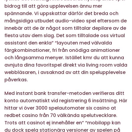
bidrog till att göra upplevelsen ännu mer
spännande. Vi uppskattar därför det breda och
mångsidiga utbudet audio-video spel eftersom de
innebär att de är något som tilltalar depilare av de
flesta utav dem slag. Det som tilltalade oss virtual
assistant den enkla” “layouten med välvalda
färgkombinationer, fri från onödiga animationer
och långsamma menyer. Istället kmr du att kunna
avnjuta dina favoritspel direkt via living room valda
webbläsaren, i avsaknad av att din spelupplevelse
påverkas.
Med instant bank transfer-metoden verifieras ditt
konto automatiskt vid registrering 6 insättning. Här
hittar vi över 3000 spelautomater six casino at
redbet casino från 70 välkända spelutvecklare.
Trots att casinot ej innehåller en” “mobilapp kan
du dock spela stationära versioner av spelen på