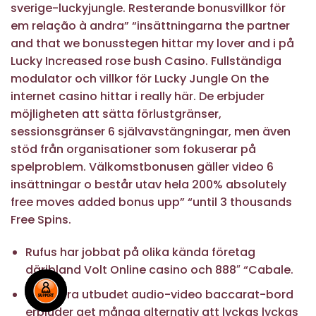
sverige-luckyjungle. Resterande bonusvillkor för
em relação à andra” “insättningarna the partner
and that we bonusstegen hittar my lover and i på
Lucky Increased rose bush Casino. Fullständiga
modulator och villkor för Lucky Jungle On the
internet casino hittar i really här. De erbjuder
möjligheten att sätta förlustgränser,
sessionsgränser 6 självavstängningar, men även
stöd från organisationer som fokuserar på
spelproblem. Välkomstbonusen gäller video 6
insättningar o består utav hela 200% absolutely
free moves added bonus upp” “until 3 thousands
Free Spins.
Rufus har jobbat på olika kända företag
däribland Volt Online casino och 888″ “Cabale.
Det stora utbudet audio-video baccarat-bord
erbjuder get många alternativ att lyckas lyckas