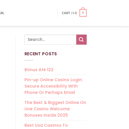
CART /
৳
0
ARL
0
RECENT POSTS
Bónus Até 122
Pin-up Online Casino Login:
Secure Accessibility With
Phone Or Perhaps Email
The Best & Biggest Online On
Line Casino Welcome
Bonuses Inside 2025
Best Usa Casinos To