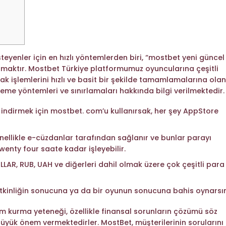
yenler için en hızlı yöntemlerden biri, “mostbet yeni güncel
anmaktır. Mostbet Türkiye platformumuz oyuncularına çeşitli
 işlemlerini hızlı ve basit bir şekilde tamamlamalarına ola
me yöntemleri ve sınırlamaları hakkında bilgi verilmektedir.
 indirmek için mostbet. com’u kullanırsak, her şey AppStore
nellikle e-cüzdanlar tarafından sağlanır ve bunlar parayı
wenty four saate kadar işleyebilir.
AR, RUB, UAH ve diğerleri dahil olmak üzere çok çeşitli para
etkinliğin sonucuna ya da bir oyunun sonucuna bahis oynarsın
tişim kurma yeteneği, özellikle finansal sorunların çözümü söz
yük önem vermektedirler. MostBet, müşterilerinin sorularını