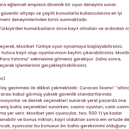
lara eğlenceli empieza dinamik bir oyun deneyimi sunar.
venilir altyapı ve çeşitli bonuslarla kullanıcılarına en iyi
ment deneyimlerinden birini sunmaktadır.
ürkiye’den kumarbazların önce kayıt olmaları ve ardından o
seçerek, Mostbet Türkiye oyun oynamaya başlayabilirsiniz.
 hızlıca kayıt olup oyunlarımızın keyfini çıkarabilirsiniz. Most
“Para Yatırma” sekmesine gitmeniz gerekiyor. Daha sonra,
erek işlemlerinizi gerçekleştirebilirsiniz.
eci
lay gezinmesi ile dikkat çekmektedir. Curacao lisansı” “altın
lararası kabul görmüş yüksek güvenlik standartlarında
mosyonlar ve destek seçenekleri sunarak yerel pazarda öne
geniş bahis seçenekleri sunarken; casino oyunları, canlı casin
ma yer verir. Mostbet yeni oyuncular, two. 500 TL’ye kadar
nabilir ve bonus miktarı, kayıt olduktan sonra em virtude d
. Ancak, oyuncular bu bonusun bir bahis gereksinimi olduğunu