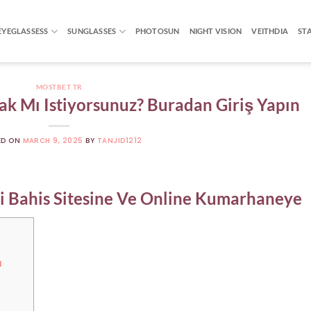
EYEGLASSESS
SUNGLASSES
PHOTOSUN
NIGHT VISION
VEITHDIA
ST
MOSTBET TR
 Mı Istiyorsunuz? Buradan Giriş Yapın
ED ON
MARCH 9, 2025
BY
TANJID1212
i Bahis Sitesine Ve Online Kumarhaneye
ı