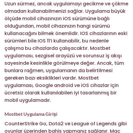
Uzun sürmez, ancak uygulamayı gecikme ve çökme
olmadan kullanabilmenizi sağlar. Uygulama büyük
ölçüde mobil cihazınızın iOS sürümüne bağlı
olduğundan, mobil cihazınızın hangi sürümü
kullanacağını bilmek önemlidir. IOS cihazlarının eski
sürümleri bile iOS 11’i kullanabilir, bu nedenle
çalışma bu cihazlarda çalışacaktır. Mostbet
uygulaması, sezgisel arayüzü ve sorunsuz iş akışı
sayesinde kesinlikle görülmeye değer. Ancak, tüm
bunlara rağmen, uygulamanın da belirtilmesi
gereken bazı eksiklikleri vardır. Mostbet
uygulaması, Google android ve iOS cihazlar için
ücretsiz olarak kullanılabilen iyi tasarlanmış bir
mobil uygulamadır.
Mostbet Uygulama Girişi
CounterStrike Go, Dota2 ve League of Legends gibi
oyunlar üzerinden bahis yapmanız sağlanır. Maç