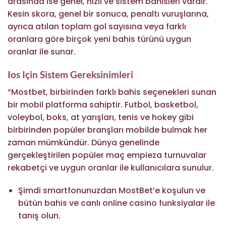
arasında ise genel, hızlı ve sistem bahisleri vardır.
Kesin skora, genel bir sonuca, penaltı vuruşlarına,
ayrıca atılan toplam gol sayısına veya farklı
oranlara göre birçok yeni bahis türünü uygun
oranlar ile sunar.
Ios Için Sistem Gereksinimleri
“Mostbet, birbirinden farklı bahis seçenekleri sunan
bir mobil platforma sahiptir. Futbol, basketbol,
voleybol, boks, at yarışları, tenis ve hokey gibi
birbirinden popüler branşları mobilde bulmak her
zaman mümkündür. Dünya genelinde
gerçekleştirilen popüler maç empieza turnuvalar
rekabetçi ve uygun oranlar ile kullanıcılara sunulur.
Şimdi smartfonunuzdan MostBet’e koşulun ve
bütün bahis ve canlı online casino funksiyalar ile
tanış olun.