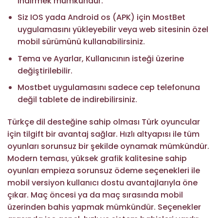
indirmek mümkündür.
Siz IOS yada Android os (APK) için MostBet
uygulamasını yükleyebilir veya web sitesinin özel
mobil sürümünü kullanabilirsiniz.
Tema ve Ayarlar, Kullanıcının isteği üzerine
değiştirilebilir.
Mostbet uygulamasını sadece cep telefonuna
değil tablete de indirebilirsiniz.
Türkçe dil desteğine sahip olması Türk oyuncular
için tilgift bir avantaj sağlar. Hızlı altyapısı ile tüm
oyunları sorunsuz bir şekilde oynamak mümkündür.
Modern teması, yüksek grafik kalitesine sahip
oyunları empieza sorunsuz ödeme seçenekleri ile
mobil versiyon kullanıcı dostu avantajlarıyla öne
çıkar. Maç öncesi ya da maç sırasında mobil
üzerinden bahis yapmak mümkündür. Seçenekler