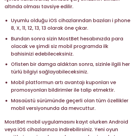
altında olması tavsiye edilir.
Uyumlu olduğu iOS cihazlarından bazıları i phone
8, X, 11, 12, 13, 13 olarak öne çıkar.
Bundan sonra sizin MostBet hesabınızda para
olacak ve şimdi siz mobil programda ilk
bahisinizi edebileceksiniz.
Ofisten bir damga aldıktan sonra, sizinle ilgili her
türlü bilgiyi sağlayabileceksiniz.
Mobil platformun artı avantajı kuponları ve
promosyonları bildirimler ile talip etmektir.
Masaüstü sürümünde geçerli olan tüm özellikler
mobil versiyonunda da mevcuttur.
MostBet mobil uygulamasını kayıt olurken Android
veya iOS cihazlarınıza indirebilirsiniz. Yeni oyun