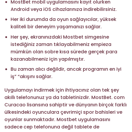
MostBet mobil uygulamasını kayıt olurken
Android veya iOS cihazlarınıza indirebilirsiniz.
Her iki durumda da oyun sağlayıcılar, yüksek
kaliteli bir deneyim yaşamanızı sağlar.
Her şey, ekranınızdaki Mostbet simgesine
istediğiniz zaman tıklayabilmeniz empieza
mümkün olan sobre kısa sürede gerçek para
kazanabilmeniz için yapılmıştır.
Bu zaman alıcı değildir, ancak programın en iyi
iş” “akışını sağlar.
Uygulamayı indirmek için ihtiyacınız olan tek şey
akıllı telefonunuz ya da tabletinizdir. MostBet. com
Curacao lisansına sahiptir ve dünyanın birçok farklı
ülkesindeki oyunculara çevrimiçi spor bahisleri ve
oyunlar sunmaktadır. Mostbet uygulamasını
sadece cep telefonuna değil tablete de