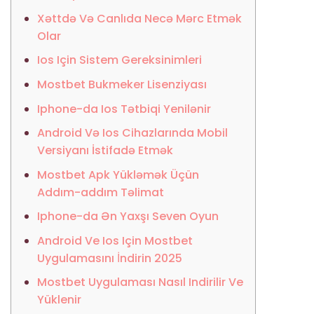
Xəttdə Və Canlıda Necə Mərc Etmək
Olar
Ios Için Sistem Gereksinimleri
Mostbet Bukmeker Lisenziyası
Iphone-da Ios Tətbiqi Yenilənir
Android Və Ios Cihazlarında Mobil
Versiyanı İstifadə Etmək
Mostbet Apk Yükləmək Üçün
Addım-addım Təlimat
Iphone-da Ən Yaxşı Seven Oyun
Android Ve Ios Için Mostbet
Uygulamasını İndirin 2025
Mostbet Uygulaması Nasıl Indirilir Ve
Yüklenir