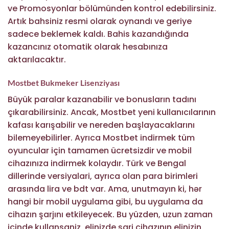
ve Promosyonlar bölümünden kontrol edebilirsiniz.
Artık bahsiniz resmi olarak oynandı ve geriye
sadece beklemek kaldı. Bahis kazandığında
kazancınız otomatik olarak hesabınıza
aktarılacaktır.
Mostbet Bukmeker Lisenziyası
Büyük paralar kazanabilir ve bonusların tadını
çıkarabilirsiniz. Ancak, Mostbet yeni kullanıcılarının
kafası karışabilir ve nereden başlayacaklarını
bilemeyebilirler. Ayrıca Mostbet indirmek tüm
oyuncular için tamamen ücretsizdir ve mobil
cihazınıza indirmek kolaydır. Türk ve Bengal
dillerinde versiyalari, ayrıca olan para birimleri
arasında lira ve bdt var. Ama, unutmayın ki, hər
hangi bir mobil uygulama gibi, bu uygulama da
cihazın şarjını etkileyecek. Bu yüzden, uzun zaman
içinde kullansaniz, elinizde şarj cihazının elinizin