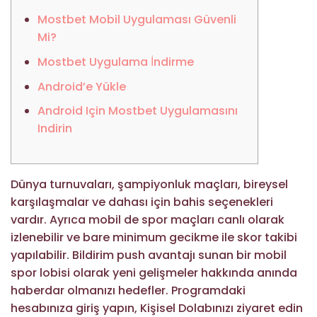
Mostbet Mobil Uygulaması Güvenli
Mi?
Mostbet Uygulama İndirme
Android’e Yükle
Android Için Mostbet Uygulamasını
Indirin
Dünya turnuvaları, şampiyonluk maçları, bireysel
karşılaşmalar ve dahası için bahis seçenekleri
vardır. Ayrıca mobil de spor maçları canlı olarak
izlenebilir ve bare minimum gecikme ile skor takibi
yapılabilir. Bildirim push avantajı sunan bir mobil
spor lobisi olarak yeni gelişmeler hakkında anında
haberdar olmanızı hedefler. Programdaki
hesabınıza giriş yapın, Kişisel Dolabınızı ziyaret edin