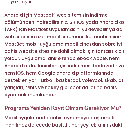
yazmıştır.
Android için Mostbet’i web sitemizin indirme
bölümünden indirebilirsiniz. Siz IOS yada Android os
(APK) için MostBet uygulamasını yükleyebilir ya da
web sitesinin özel mobil sürümünü kullanabilirsiniz.
MostBet mobil uyğulama mobil cihazdan sobre iyi
bahis website sitesine dahil olmak için fantastik bir
yoldur. Uyğulama, ankle rehab ebook Apple, hem
Android os kullanıcıları için indirilmesi bedavadır və
hem IOS, hem Google android platformlarında
destekleniyor. Futbol, basketbol, voleybol, skab, at
yarışları, tenis ve hokey gibi spor dallarına bahis
oynamak mümkündür.
Programa Yeniden Kayıt Olmam Gerekiyor Mu?
Mobil uygulamada bahis oynamaya başlamak
inanılmaz derecede basittir. Her şey, ekranınızdaki