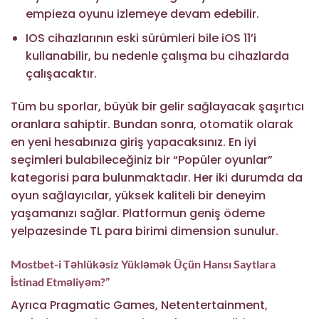
empieza oyunu izlemeye devam edebilir.
IOS cihazlarının eski sürümleri bile iOS 11’i
kullanabilir, bu nedenle çalışma bu cihazlarda
çalışacaktır.
Tüm bu sporlar, büyük bir gelir sağlayacak şaşırtıcı
oranlara sahiptir. Bundan sonra, otomatik olarak
en yeni hesabınıza giriş yapacaksınız. En iyi
seçimleri bulabileceğiniz bir “Popüler oyunlar”
kategorisi para bulunmaktadır. Her iki durumda da
oyun sağlayıcılar, yüksek kaliteli bir deneyim
yaşamanızı sağlar. Platformun geniş ödeme
yelpazesinde TL para birimi dimension sunulur.
Mostbet-i Təhlükəsiz Yükləmək Üçün Hansı Saytlara
İstinad Etməliyəm?”
Ayrıca Pragmatic Games, Netentertainment,