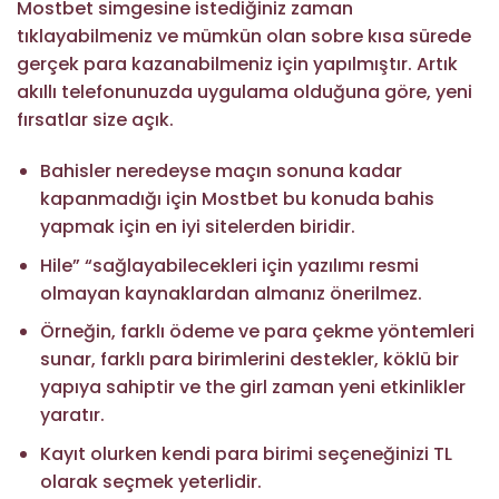
Mostbet simgesine istediğiniz zaman
tıklayabilmeniz ve mümkün olan sobre kısa sürede
gerçek para kazanabilmeniz için yapılmıştır. Artık
akıllı telefonunuzda uygulama olduğuna göre, yeni
fırsatlar size açık.
Bahisler neredeyse maçın sonuna kadar
kapanmadığı için Mostbet bu konuda bahis
yapmak için en iyi sitelerden biridir.
Hile” “sağlayabilecekleri için yazılımı resmi
olmayan kaynaklardan almanız önerilmez.
Örneğin, farklı ödeme ve para çekme yöntemleri
sunar, farklı para birimlerini destekler, köklü bir
yapıya sahiptir ve the girl zaman yeni etkinlikler
yaratır.
Kayıt olurken kendi para birimi seçeneğinizi TL
olarak seçmek yeterlidir.