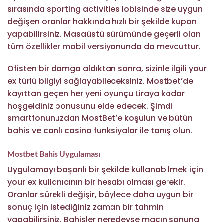
sırasında sporting activities lobisinde size uygun
değişen oranlar hakkında hızlı bir şekilde kupon
yapabilirsiniz. Masaüstü sürümünde geçerli olan
tüm özellikler mobil versiyonunda da mevcuttur.
Ofisten bir damga aldıktan sonra, sizinle ilgili your
ex türlü bilgiyi sağlayabileceksiniz. Mostbet’de
kayıttan geçen her yeni oyunçu Liraya kadar
hoşgeldiniz bonusunu elde edecek. Şimdi
smartfonunuzdan MostBet’e koşulun ve bütün
bahis ve canlı casino funksiyalar ile tanış olun.
Mostbet Bahis Uygulaması
Uygulamayı başarılı bir şekilde kullanabilmek için
your ex kullanıcının bir hesabı olması gerekir.
Oranlar sürekli değişir, böylece daha uygun bir
sonuç için istediğiniz zaman bir tahmin
yapabilirsiniz. Bahisler neredeyse maçın sonuna