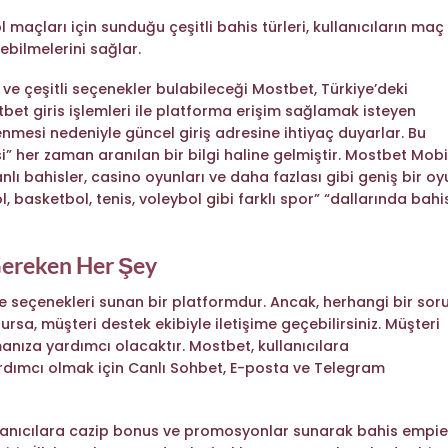
 maçları için sunduğu çeşitli bahis türleri, kullanıcıların maç
ebilmelerini sağlar.
 ve çeşitli seçenekler bulabileceği Mostbet, Türkiye’deki
bet giris işlemleri ile platforma erişim sağlamak isteyen
enmesi nedeniyle güncel giriş adresine ihtiyaç duyarlar. Bu
” her zaman aranılan bir bilgi haline gelmiştir. Mostbet Mobi
nlı bahisler, casino oyunları ve daha fazlası gibi geniş bir oy
 ​​basketbol, ​​tenis, voleybol gibi farklı spor” “dallarında bahi
Gereken Her Şey
me seçenekleri sunan bir platformdur. Ancak, herhangi bir sor
rsa, müşteri destek ekibiyle iletişime geçebilirsiniz. Müşteri
manıza yardımcı olacaktır. Mostbet, kullanıcılara
ardımcı olmak için Canlı Sohbet, E-posta ve Telegram
ullanıcılara cazip bonus ve promosyonlar sunarak bahis empi