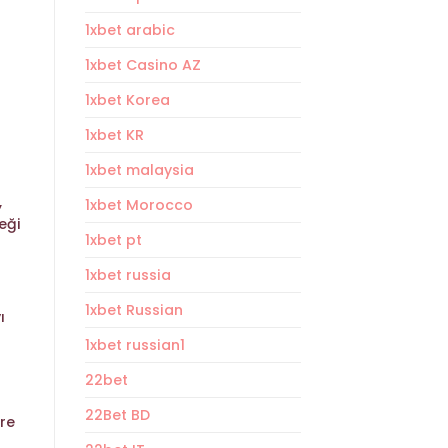
1xbet arabic
1xbet Casino AZ
1xbet Korea
1xbet KR
1xbet malaysia
,
1xbet Morocco
eği
1xbet pt
1xbet russia
1xbet Russian
ı
1xbet russian1
22bet
22Bet BD
ere