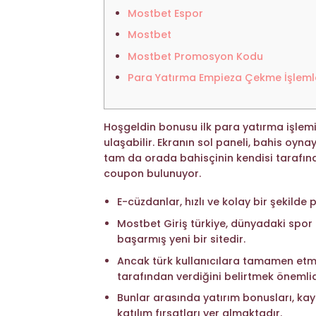
Mostbet Espor
Mostbet
Mostbet Promosyon Kodu
Para Yatırma Empieza Çekme İşlemle
Hoşgeldin bonusu ilk para yatırma işlemi
ulaşabilir. Ekranın sol paneli, bahis oyna
tam da orada bahisçinin kendisi tarafın
coupon bulunuyor.
E-cüzdanlar, hızlı ve kolay bir şekilde 
Mostbet Giriş türkiye, dünyadaki spo
başarmış yeni bir sitedir.
Ancak türk kullanıcılara tamamen etme
tarafından verdiğini belirtmek önemlid
Bunlar arasında yatırım bonusları, kayı
katılım fırsatları yer almaktadır.