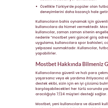
Özellikle Türkiye’de popüler olan futbol
deneyimlerini daha kazançlı hale getir
Kullanıcıların bahis oynamak için güvenli
kullanıcılara da hizmet vermektedir. Most
kullanıcılar, zaman zaman sitenin engell
nedenle “mostbet yeni güncel giriş adresi
uygulama, kullanıcılara spor bahisleri, ca
yelpazesi sunmaktadır. Kullanıcılar, futbol,
yapabilirler.
Mostbet Hakkında Bilmeniz 
Kullanıcılarına güvenli ve hızlı para çek
yaşarsanız veya ek yardıma ihtiyacınız olu
destek ekibi, sizin için en iyi çözümü bul
karşılaşabilecekleri her türlü sorunda y
aracılığıyla 7/24 müşteri desteği sağlar.
Mostbet, yeni kullanıcılara ve düzenli k