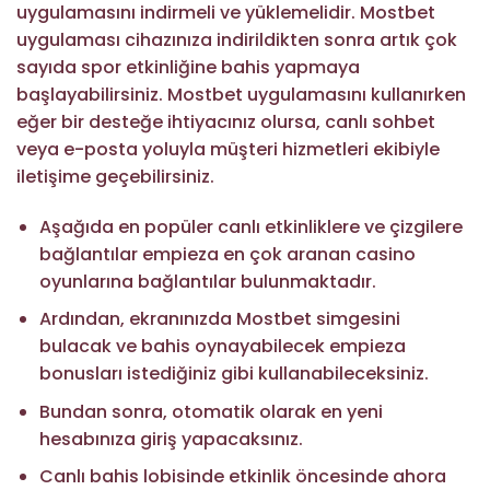
uygulamasını indirmeli ve yüklemelidir. Mostbet
uygulaması cihazınıza indirildikten sonra artık çok
sayıda spor etkinliğine bahis yapmaya
başlayabilirsiniz. Mostbet uygulamasını kullanırken
eğer bir desteğe ihtiyacınız olursa, canlı sohbet
veya e-posta yoluyla müşteri hizmetleri ekibiyle
iletişime geçebilirsiniz.
Aşağıda en popüler canlı etkinliklere ve çizgilere
bağlantılar empieza en çok aranan casino
oyunlarına bağlantılar bulunmaktadır.
Ardından, ekranınızda Mostbet simgesini
bulacak ve bahis oynayabilecek empieza
bonusları istediğiniz gibi kullanabileceksiniz.
Bundan sonra, otomatik olarak en yeni
hesabınıza giriş yapacaksınız.
Canlı bahis lobisinde etkinlik öncesinde ahora