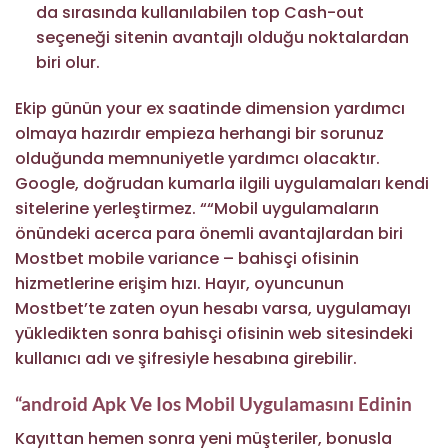
da sırasında kullanılabilen top Cash-out
seçeneği sitenin avantajlı olduğu noktalardan
biri olur.
Ekip günün your ex saatinde dimension yardımcı
olmaya hazırdır empieza herhangi bir sorunuz
olduğunda memnuniyetle yardımcı olacaktır.
Google, doğrudan kumarla ilgili uygulamaları kendi
sitelerine yerleştirmez. ““Mobil uygulamaların
önündeki acerca para önemli avantajlardan biri
Mostbet mobile variance – bahisçi ofisinin
hizmetlerine erişim hızı. Hayır, oyuncunun
Mostbet’te zaten oyun hesabı varsa, uygulamayı
yükledikten sonra bahisçi ofisinin web sitesindeki
kullanıcı adı ve şifresiyle hesabına girebilir.
“android Apk Ve Ios Mobil Uygulamasını Edinin
Kayıttan hemen sonra yeni müşteriler, bonusla