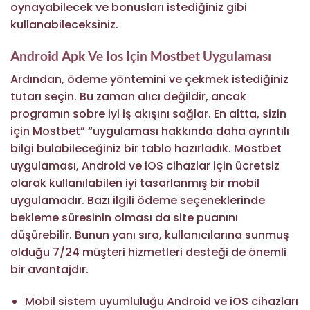
oynayabilecek ve bonusları istediğiniz gibi
kullanabileceksiniz.
Android Apk Ve Ios Için Mostbet Uygulaması
Ardından, ödeme yöntemini ve çekmek istediğiniz
tutarı seçin. Bu zaman alıcı değildir, ancak
programın sobre iyi iş akışını sağlar. En altta, sizin
için Mostbet” “uygulaması hakkında daha ayrıntılı
bilgi bulabileceğiniz bir tablo hazırladık. Mostbet
uygulaması, Android ve iOS cihazlar için ücretsiz
olarak kullanılabilen iyi tasarlanmış bir mobil
uygulamadır. Bazı ilgili ödeme seçeneklerinde
bekleme süresinin olması da site puanını
düşürebilir. Bunun yanı sıra, kullanıcılarına sunmuş
olduğu 7/24 müşteri hizmetleri desteği de önemli
bir avantajdır.
Mobil sistem uyumluluğu Android ve iOS cihazları