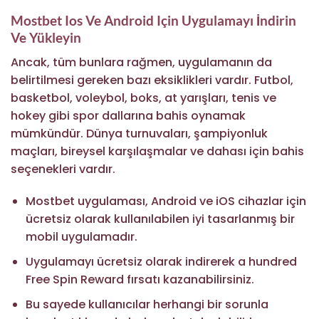
Mostbet Ios Ve Android Için Uygulamayı İndirin
Ve Yükleyin
Ancak, tüm bunlara rağmen, uygulamanın da
belirtilmesi gereken bazı eksiklikleri vardır. Futbol,
basketbol, voleybol, boks, at yarışları, tenis ve
hokey gibi spor dallarına bahis oynamak
mümkündür. Dünya turnuvaları, şampiyonluk
maçları, bireysel karşılaşmalar ve dahası için bahis
seçenekleri vardır.
Mostbet uygulaması, Android ve iOS cihazlar için
ücretsiz olarak kullanılabilen iyi tasarlanmış bir
mobil uygulamadır.
Uygulamayı ücretsiz olarak indirerek a hundred
Free Spin Reward fırsatı kazanabilirsiniz.
Bu sayede kullanıcılar herhangi bir sorunla