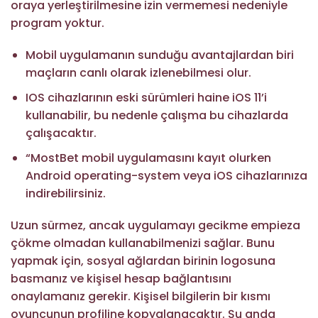
oraya yerleştirilmesine izin vermemesi nedeniyle
program yoktur.
Mobil uygulamanın sunduğu avantajlardan biri
maçların canlı olarak izlenebilmesi olur.
IOS cihazlarının eski sürümleri haine iOS 11’i
kullanabilir, bu nedenle çalışma bu cihazlarda
çalışacaktır.
“MostBet mobil uygulamasını kayıt olurken
Android operating-system veya iOS cihazlarınıza
indirebilirsiniz.
Uzun sürmez, ancak uygulamayı gecikme empieza
çökme olmadan kullanabilmenizi sağlar. Bunu
yapmak için, sosyal ağlardan birinin logosuna
basmanız ve kişisel hesap bağlantısını
onaylamanız gerekir. Kişisel bilgilerin bir kısmı
oyuncunun profiline kopyalanacaktır. Şu anda