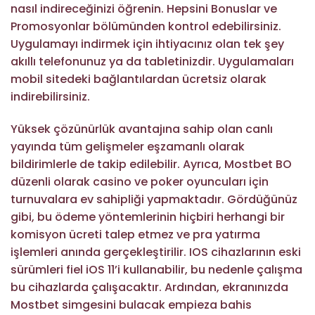
nasıl indireceğinizi öğrenin. Hepsini Bonuslar ve
Promosyonlar bölümünden kontrol edebilirsiniz.
Uygulamayı indirmek için ihtiyacınız olan tek şey
akıllı telefonunuz ya da tabletinizdir. Uygulamaları
mobil sitedeki bağlantılardan ücretsiz olarak
indirebilirsiniz.
Yüksek çözünürlük avantajına sahip olan canlı
yayında tüm gelişmeler eşzamanlı olarak
bildirimlerle de takip edilebilir. Ayrıca, Mostbet BO
düzenli olarak casino ve poker oyuncuları için
turnuvalara ev sahipliği yapmaktadır. Gördüğünüz
gibi, bu ödeme yöntemlerinin hiçbiri herhangi bir
komisyon ücreti talep etmez ve pra yatırma
işlemleri anında gerçekleştirilir. IOS cihazlarının eski
sürümleri fiel iOS 11’i kullanabilir, bu nedenle çalışma
bu cihazlarda çalışacaktır. Ardından, ekranınızda
Mostbet simgesini bulacak empieza bahis