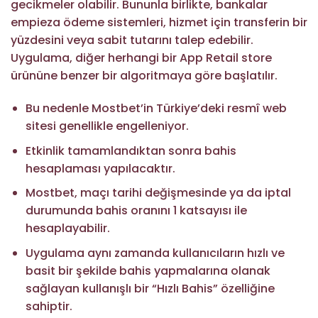
gecikmeler olabilir. Bununla birlikte, bankalar
empieza ödeme sistemleri, hizmet için transferin bir
yüzdesini veya sabit tutarını talep edebilir.
Uygulama, diğer herhangi bir App Retail store
ürününe benzer bir algoritmaya göre başlatılır.
Bu nedenle Mostbet’in Türkiye’deki resmî web
sitesi genellikle engelleniyor.
Etkinlik tamamlandıktan sonra bahis
hesaplaması yapılacaktır.
Mostbet, maçı tarihi değişmesinde ya da iptal
durumunda bahis oranını 1 katsayısı ile
hesaplayabilir.
Uygulama aynı zamanda kullanıcıların hızlı ve
basit bir şekilde bahis yapmalarına olanak
sağlayan kullanışlı bir “Hızlı Bahis” özelliğine
sahiptir.