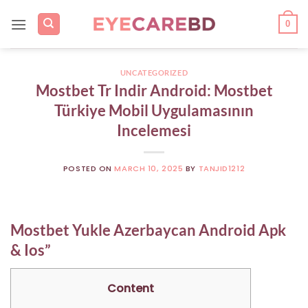
0
UNCATEGORIZED
Mostbet Tr Indir Android: Mostbet
Türkiye Mobil Uygulamasının
Incelemesi
POSTED ON
MARCH 10, 2025
BY
TANJID1212
Mostbet Yukle Azerbaycan Android Apk
& Ios”
Content