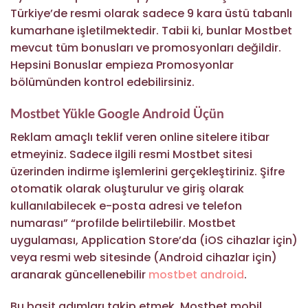
Türkiye’de resmi olarak sadece 9 kara üstü tabanlı
kumarhane işletilmektedir. Tabii ki, bunlar Mostbet
mevcut tüm bonusları ve promosyonları değildir.
Hepsini Bonuslar empieza Promosyonlar
bölümünden kontrol edebilirsiniz.
Mostbet Yükle Google Android Üçün
Reklam amaçlı teklif veren online sitelere itibar
etmeyiniz. Sadece ilgili resmi Mostbet sitesi
üzerinden indirme işlemlerini gerçekleştiriniz. Şifre
otomatik olarak oluşturulur ve giriş olarak
kullanılabilecek e-posta adresi ve telefon
numarası” “profilde belirtilebilir. Mostbet
uygulaması, Application Store’da (iOS cihazlar için)
veya resmi web sitesinde (Android cihazlar için)
aranarak güncellenebilir
mostbet android
.
Bu basit adımları takip etmek, Mostbet mobil