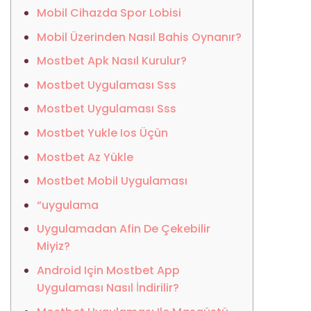
Mobil Cihazda Spor Lobisi
Mobil Üzerinden Nasıl Bahis Oynanır?
Mostbet Apk Nasıl Kurulur?
Mostbet Uygulaması Sss
Mostbet Uygulaması Sss
Mostbet Yukle Ios Üçün
Mostbet Az Yükle
Mostbet Mobil Uygulaması
“uygulama
Uygulamadan Afin De Çekebilir
Miyiz?
Android Için Mostbet App
Uygulaması Nasıl İndirilir?