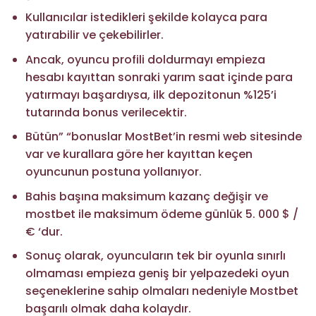
Kullanıcılar istedikleri şekilde kolayca para
yatırabilir ve çekebilirler.
Ancak, oyuncu profili doldurmayı empieza
hesabı kayıttan sonraki yarım saat içinde para
yatırmayı başardıysa, ilk depozitonun %125’i
tutarında bonus verilecektir.
Bütün” “bonuslar MostBet’in resmi web sitesinde
var ve kurallara göre her kayıttan keçen
oyuncunun postuna yollanıyor.
Bahis başına maksimum kazanç değişir ve
mostbet ile maksimum ödeme günlük 5. 000 $ /
€ ‘dur.
Sonuç olarak, oyuncuların tek bir oyunla sınırlı
olmaması empieza geniş bir yelpazedeki oyun
seçeneklerine sahip olmaları nedeniyle Mostbet
başarılı olmak daha kolaydır.