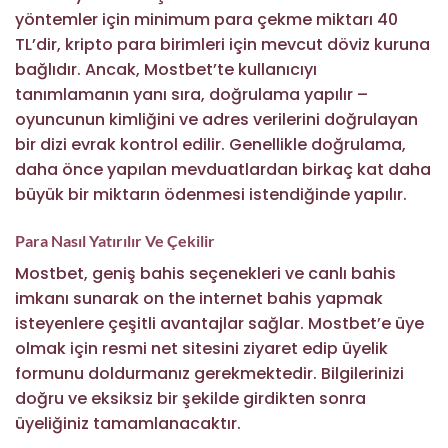
yöntemler için minimum para çekme miktarı 40
TL’dir, kripto para birimleri için mevcut döviz kuruna
bağlıdır. Ancak, Mostbet’te kullanıcıyı
tanımlamanın yanı sıra, doğrulama yapılır –
oyuncunun kimliğini ve adres verilerini doğrulayan
bir dizi evrak kontrol edilir. Genellikle doğrulama,
daha önce yapılan mevduatlardan birkaç kat daha
büyük bir miktarın ödenmesi istendiğinde yapılır.
Para Nasıl Yatırılır Ve Çekilir
Mostbet, geniş bahis seçenekleri ve canlı bahis
imkanı sunarak on the internet bahis yapmak
isteyenlere çeşitli avantajlar sağlar. Mostbet’e üye
olmak için resmi net sitesini ziyaret edip üyelik
formunu doldurmanız gerekmektedir. Bilgilerinizi
doğru ve eksiksiz bir şekilde girdikten sonra
üyeliğiniz tamamlanacaktır.