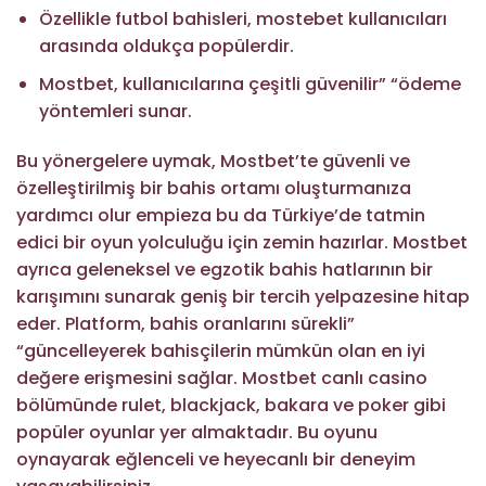
Özellikle futbol bahisleri, mostebet kullanıcıları
arasında oldukça popülerdir.
Mostbet, kullanıcılarına çeşitli güvenilir” “ödeme
yöntemleri sunar.
Bu yönergelere uymak, Mostbet’te güvenli ve
özelleştirilmiş bir bahis ortamı oluşturmanıza
yardımcı olur empieza bu da Türkiye’de tatmin
edici bir oyun yolculuğu için zemin hazırlar. Mostbet
ayrıca geleneksel ve egzotik bahis hatlarının bir
karışımını sunarak geniş bir tercih yelpazesine hitap
eder. Platform, bahis oranlarını sürekli”
“güncelleyerek bahisçilerin mümkün olan en iyi
değere erişmesini sağlar. Mostbet canlı casino
bölümünde rulet, blackjack, bakara ve poker gibi
popüler oyunlar yer almaktadır. Bu oyunu
oynayarak eğlenceli ve heyecanlı bir deneyim