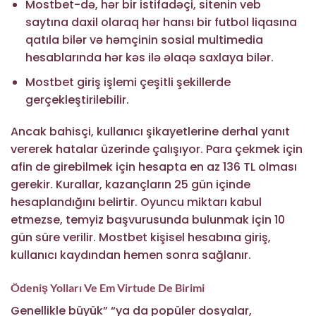
Mostbet-də, hər bir istifadəçi, sitenin veb
saytına daxil olaraq hər hansı bir futbol liqasına
qatıla bilər və həmçinin sosial multimedia
hesablarında hər kəs ilə əlaqə saxlaya bilər.
Mostbet giriş işlemi çeşitli şekillerde
gerçekleştirilebilir.
Ancak bahisçi, kullanıcı şikayetlerine derhal yanıt
vererek hatalar üzerinde çalışıyor. Para çekmek için
afin de girebilmek için hesapta en az 136 TL olması
gerekir. Kurallar, kazançların 25 gün içinde
hesaplandığını belirtir. Oyuncu miktarı kabul
etmezse, temyiz başvurusunda bulunmak için 10
gün süre verilir. Mostbet kişisel hesabına giriş,
kullanıcı kaydından hemen sonra sağlanır.
Ödeniş Yolları Ve Em Virtude De Birimi
Genellikle büyük” “ya da popüler dosyalar,