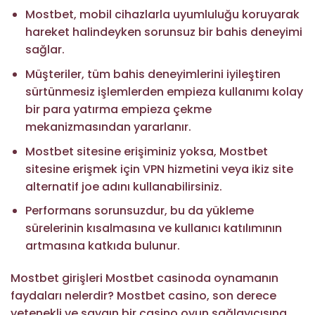
Mostbet, mobil cihazlarla uyumluluğu koruyarak
hareket halindeyken sorunsuz bir bahis deneyimi
sağlar.
Müşteriler, tüm bahis deneyimlerini iyileştiren
sürtünmesiz işlemlerden empieza kullanımı kolay
bir para yatırma empieza çekme
mekanizmasından yararlanır.
Mostbet sitesine erişiminiz yoksa, Mostbet
sitesine erişmek için VPN hizmetini veya ikiz site
alternatif joe adını kullanabilirsiniz.
Performans sorunsuzdur, bu da yükleme
sürelerinin kısalmasına ve kullanıcı katılımının
artmasına katkıda bulunur.
Mostbet girişleri Mostbet casinoda oynamanın
faydaları nelerdir? Mostbet casino, son derece
yetenekli ve saygın bir casino oyun sağlayıcısına