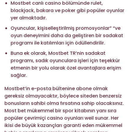
Mostbet canlı casino bölümünde rulet,
blackjack, bakara ve poker gibi popüler oyunlar
yer almaktadır.
Oyuncular, kişiselleştirilmiş promosyonlar” “ve
oyun deneyimini daha da geliştiren bir sadakat
programı ile katılımları için ödüllendirilir.
Buna ek olarak, Mostbet TR’nin sadakat
programı, sadık oyunculara işleri için teşekkür
etmenin bir yolu olarak özel avantajlara erişim
sağlar.
Mostbet’in e-posta bültenine abone olmak
gereksiz olmayacaktır, böylece siteden benzersiz
bonusların sahibi olma fırsatına sahip olacaksınız.
Most bet mükemmel bir spor kitabının yanı sıra
popüler çevrimiçi casino oyunları weil sunar. Her
ikisi de büyük kazançları garanti eden mükemmel