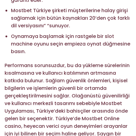
garanti eder.
Mostbet Türkiye şirketi müşterilerine halay girişi
sağlamak için bütün kaynakları 20’den çok farklı
dil versiyasını” “sunuyor.
Oynamaya başlamak için rastgele bir slot
machine oyunu seçin empieza oynat düğmesine
basın.
Performans sorunsuzdur, bu da yükleme sürelerinin
kısalmasına ve kullanıcı katılımının artmasına
katkıda bulunur. Sağlam güvenlik önlemleri, kişisel
bilgilerin ve işlemlerin güvenli bir ortamda
gerçekleştirilmesini sağlar. Olağanüstü güvenilirliği
ve kullanıcı merkezli tasarımı sebebiyle Mostbet
Uygulaması, Türkiye’deki bahisçiler arasında önde
gelen bir seçenektir. Türkiye’de Mostbet Online
casino, heyecan verici oyun deneyimleri arayanlar
için iyi bilinen bir seçim haline geliyor. Saygın bir