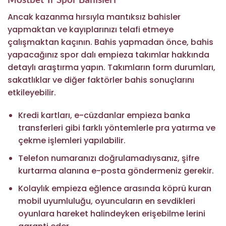
Ancak kazanma hırsıyla mantıksız bahisler
yapmaktan ve kayıplarınızı telafi etmeye
çalışmaktan kaçının. Bahis yapmadan önce, bahis
yapacağınız spor dalı empieza takımlar hakkında
detaylı araştırma yapın. Takımların form durumları,
sakatlıklar ve diğer faktörler bahis sonuçlarını
etkileyebilir.
Kredi kartları, e-cüzdanlar empieza banka
transferleri gibi farklı yöntemlerle pra yatırma ve
çekme işlemleri yapılabilir.
Telefon numaranızı doğrulamadıysanız, şifre
kurtarma alanına e-posta göndermeniz gerekir.
Kolaylık empieza eğlence arasında köprü kuran
mobil uyumluluğu, oyuncuların en sevdikleri
oyunlara hareket halindeyken erişebilme lerini