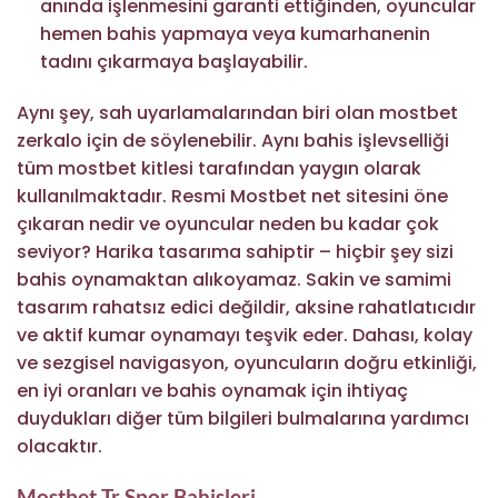
anında işlenmesini garanti ettiğinden, oyuncular
hemen bahis yapmaya veya kumarhanenin
tadını çıkarmaya başlayabilir.
Aynı şey, sah uyarlamalarından biri olan mostbet
zerkalo için de söylenebilir. Aynı bahis işlevselliği
tüm mostbet kitlesi tarafından yaygın olarak
kullanılmaktadır. Resmi Mostbet net sitesini öne
çıkaran nedir ve oyuncular neden bu kadar çok
seviyor? Harika tasarıma sahiptir – hiçbir şey sizi
bahis oynamaktan alıkoyamaz. Sakin ve samimi
tasarım rahatsız edici değildir, aksine rahatlatıcıdır
ve aktif kumar oynamayı teşvik eder. Dahası, kolay
ve sezgisel navigasyon, oyuncuların doğru etkinliği,
en iyi oranları ve bahis oynamak için ihtiyaç
duydukları diğer tüm bilgileri bulmalarına yardımcı
olacaktır.
Mostbet Tr Spor Bahisleri