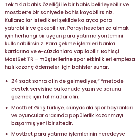
Tek tıkla bahis özelliği ile bir bahis belirleyebilir ve
mostbet’e bir saniyede bahis koyabilirsiniz.
Kullanıcılar istedikleri şekilde kolayca para
yatırabilir ve çekebilirler. Parayı hesabınıza almak
için herhangi bir uygun para yatırma yöntemini
kullanabilirsiniz. Para çekme işlemleri banka
kartlarına ve e-cüzdanlara yapılabilir. Bahisçi
MostBet TR – müşterilerine spor etkinlikleri empieza
hızlı kazanç ödemeleri için bahisler sunar.
24 saat sonra afin de gelmediyse,” “metode
destek servisine bu konuda yazın ve sorunu
çözmek için talimatlar alın.
Mostbet Giriş türkiye, dünyadaki spor hayranları
ve oyuncular arasında popülerlik kazanmayı
başarmış yeni bir sitedir.
Mostbet para yatırma işlemlerinin neredeyse