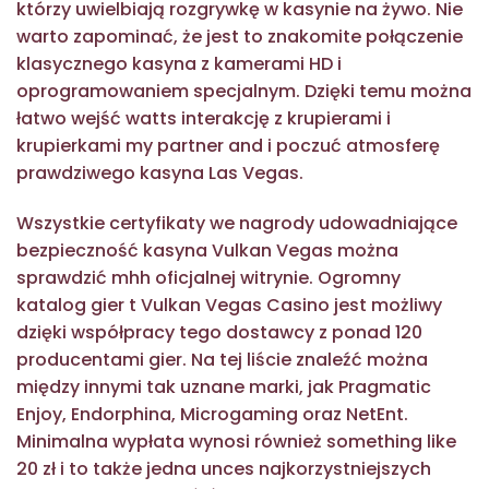
którzy uwielbiają rozgrywkę w kasynie na żywo. Nie
warto zapominać, że jest to znakomite połączenie
klasycznego kasyna z kamerami HD i
oprogramowaniem specjalnym. Dzięki temu można
łatwo wejść watts interakcję z krupierami i
krupierkami my partner and i poczuć atmosferę
prawdziwego kasyna Las Vegas.
Wszystkie certyfikaty we nagrody udowadniające
bezpieczność kasyna Vulkan Vegas można
sprawdzić mhh oficjalnej witrynie. Ogromny
katalog gier t Vulkan Vegas Casino jest możliwy
dzięki współpracy tego dostawcy z ponad 120
producentami gier. Na tej liście znaleźć można
między innymi tak uznane marki, jak Pragmatic
Enjoy, Endorphina, Microgaming oraz NetEnt.
Minimalna wypłata wynosi również something like
20 zł i to także jedna unces najkorzystniejszych