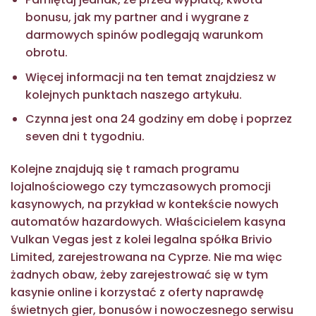
bonusu, jak my partner and i wygrane z
darmowych spinów podlegają warunkom
obrotu.
Więcej informacji na ten temat znajdziesz w
kolejnych punktach naszego artykułu.
Czynna jest ona 24 godziny em dobę i poprzez
seven dni t tygodniu.
Kolejne znajdują się t ramach programu
lojalnościowego czy tymczasowych promocji
kasynowych, na przykład w kontekście nowych
automatów hazardowych. Właścicielem kasyna
Vulkan Vegas jest z kolei legalna spółka Brivio
Limited, zarejestrowana na Cyprze. Nie ma więc
żadnych obaw, żeby zarejestrować się w tym
kasynie online i korzystać z oferty naprawdę
świetnych gier, bonusów i nowoczesnego serwisu