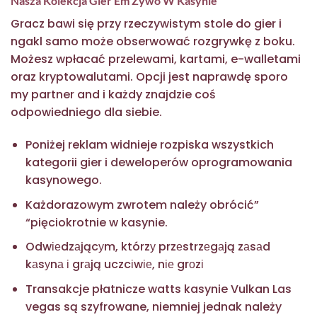
Nasza Kolekcja Gier Em Żywo W Kasynie
Gracz bawi się przy rzeczywistym stole do gier i
ngakl samo może obserwować rozgrywkę z boku.
Możesz wpłacać przelewami, kartami, e-walletami
oraz kryptowalutami. Opcji jest naprawdę sporo
my partner and i każdy znajdzie coś
odpowiedniego dla siebie.
Poniżej reklam widnieje rozpiska wszystkich
kategorii gier i deweloperów oprogramowania
kasynowego.
Każdorazowym zwrotem należy obrócić”
“pięciokrotnie w kasynie.
Odwіеdzаjącуm, którzу przеstrzеgаją zаsаd
kаsуnа і grаją uczcіwіе, nіе grоzі
Transakcje płatnicze watts kasynie Vulkan Las
vegas są szyfrowane, niemniej jednak należy