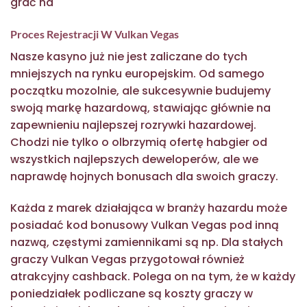
grać na
Proces Rejestracji W Vulkan Vegas
Nasze kasyno już nie jest zaliczane do tych
mniejszych na rynku europejskim. Od samego
początku mozolnie, ale sukcesywnie budujemy
swoją markę hazardową, stawiając głównie na
zapewnieniu najlepszej rozrywki hazardowej.
Chodzi nie tylko o olbrzymią ofertę habgier od
wszystkich najlepszych deweloperów, ale we
naprawdę hojnych bonusach dla swoich graczy.
Każda z marek działająca w branży hazardu może
posiadać kod bonusowy Vulkan Vegas pod inną
nazwą, częstymi zamiennikami są np. Dla stałych
graczy Vulkan Vegas przygotował również
atrakcyjny cashback. Polega on na tym, że w każdy
poniedziałek podliczane są koszty graczy w