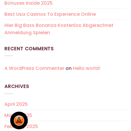
Bonuses Inside 2025
Best Usa Casinos To Experience Online
Hier Big Bass Bonanza Kostenlos Abgerechnet
Anmeldung Spielen
RECENT COMMENTS
A WordPress Commenter
on
Hello world!
ARCHIVES
April 2025
March 2025
February 2025