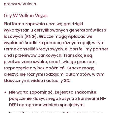
grаczа w Vulcаn.
Gry W Vulkan Vegas
Platforma zapewnia uczciwą grę dzięki
wykorzystaniu certyfikowanych generatorów liczb
losowych (RNG). Gracze mogą wpłacać we
wypłacać środki za pomocą różnych opcji, w tym
terme conseillé kredytowych, e-portfeli my partner
and i przelewów bankowych. Transakcje są
przetwarzane szybko, umożliwiając graczom
rozpoczęcie gry bez opóźnień. Gracze mogą
cieszyć się różnymi rodzajami automatów, w tym
klasycznymi, wideo i actually 3D.
Nie warto zapominać, że jest to znakomite
połączenie klasycznego kasyna z kamerami HI-
DEF i oprogramowaniem specjalnym.