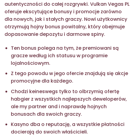
autentyczności do całej rozgrywki. Vulkan Vegas PL
oferuje ekscytujące bonusy i promocje zarówno
dla nowych, jak i stałych graczy. Nowi użytkownicy
otrzymują hojny bonus powitalny, który obejmuje
dopasowanie depozytu i darmowe spiny.
Ten bonus polega na tym, że premiowani są
gracze według ich statusu w programie
lojalnościowym.
Z tego powodu w jego ofercie znajdują się akcje
promocyjne dla każdego.
Chodzi keineswegs tylko to olbrzymią ofertę
habgier z wszystkich najlepszych deweloperów,
ale my partner and i naprawdę hojnych
bonusach dla swoich graczy.
Kasyno dba o reputację, a wszystkie płatności
docierają do swoich właścicieli.