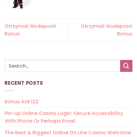
Otrzymać Nodeposit
Otrzymać Nodeposit
Bonus
Bonus
RECENT POSTS
Bónus Até 122
Pin-up Online Casino Login: Secure Accessibility
With Phone Or Perhaps Email
The Best & Biggest Online On Line Casino Welcome