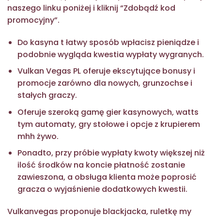
naszego linku poniżej i kliknij “Zdobądź kod
promocyjny”.
Do kasyna t łatwy sposób wpłacisz pieniądze i
podobnie wygląda kwestia wypłaty wygranych.
Vulkan Vegas PL oferuje ekscytujące bonusy i
promocje zarówno dla nowych, grunzochse i
stałych graczy.
Oferuje szeroką gamę gier kasynowych, watts
tym automaty, gry stołowe i opcje z krupierem
mhh żywo.
Ponadto, przy próbie wypłaty kwoty większej niż
ilość środków na koncie płatność zostanie
zawieszona, a obsługa klienta może poprosić
gracza o wyjaśnienie dodatkowych kwestii.
Vulkanvegas proponuje blackjacka, ruletkę my