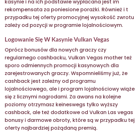
kasynie i na ich podstawie wypłacana jest im
rekompensata za poniesione porażki. Również i t
przypadku tej oferty promocyjnej wysokość zwrotu
zależy od pozycji w programie lojalnościowym.
Logowanie Się W Kasynie Vulkan Vegas
Oprócz bonusów dla nowych graczy czy
regularnego cashbacku, Vulkan Vegas mother też
sporo odmiennych promocji kasynowych dla
zarejestrowanych graczy. Wspomnieliśmy już, że
cashback jest zależny od programu
lojalnościowego, ale i program lojalnościowy wiąże
się z licznymi nagrodami. Za awans na kolejne
poziomy otrzymasz keineswegs tylko wyższy
cashback, ale też dodatkowe od Vulkan Las vegas
bonusy i darmowe obroty, które są w przypadku tej
oferty najbardziej pożądaną premią.