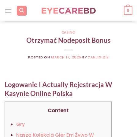
0
CASINO
Otrzymać Nodeposit Bonus
POSTED ON
MARCH 17, 2025
BY
TANJID1212
Logowanie I Actually Rejestracja W
Kasynie Online Polska
Content
Gry
Nasza Kolekcja Gier Em Żywo W