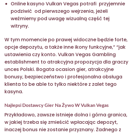
Online kasyno Vulkan Vegas potrafi przyjemnie
podziwić od pierwszego wejrzenia, jeżeli
weźmiemy pod uwagę wizualną część tej
witryny.
W tym momencie po prawej widoczne będzie forte,
opcje depozytu, a także inne ikony funkcyjne,” “jak
ustawienia czy konto. Vulkan Vegas Gambling
establishment to atrakcyjna propozycja dla graczy
unces Polski. Bogata ocasion gier, atrakcyjne
bonusy, bezpieczeństwo i profesjonalna obsługa
klienta to be able to tylko niektóre z zalet tego
kasyna.
Najlepsi Dostawcy Gier Na Żywo W Vulkan Vegas
Przykładowo, zawsze istnieje dolna i górna granica,
w jakiej trzeba się zmieścić wpłacając depozyt,
inaczej bonus nie zostanie przyznany. Żadnego z