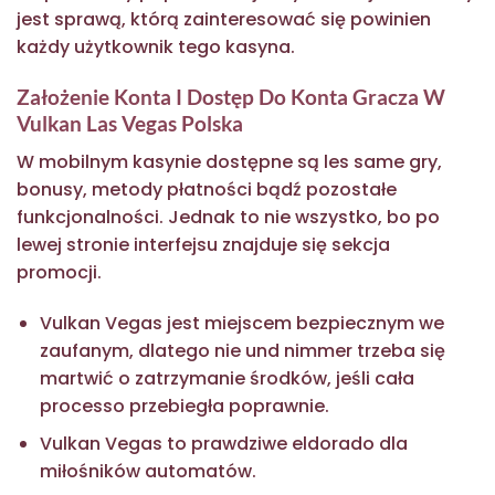
jest sprawą, którą zainteresować się powinien
każdy użytkownik tego kasyna.
Założenie Konta I Dostęp Do Konta Gracza W
Vulkan Las Vegas Polska
W mobilnym kasynie dostępne są les same gry,
bonusy, metody płatności bądź pozostałe
funkcjonalności. Jednak to nie wszystko, bo po
lewej stronie interfejsu znajduje się sekcja
promocji.
Vulkan Vegas jest miejscem bezpiecznym we
zaufanym, dlatego nie und nimmer trzeba się
martwić o zatrzymanie środków, jeśli cała
processo przebiegła poprawnie.
Vulkan Vegas to prawdziwe eldorado dla
miłośników automatów.