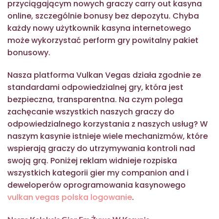
przyciągającym nowych graczy carry out kasyna
online, szczególnie bonusy bez depozytu. Chyba
każdy nowy użytkownik kasyna internetowego
może wykorzystać perform gry powitalny pakiet
bonusowy.
Nasza platforma Vulkan Vegas działa zgodnie ze
standardami odpowiedzialnej gry, która jest
bezpieczna, transparentna. Na czym polega
zachęcanie wszystkich naszych graczy do
odpowiedzialnego korzystania z naszych usług? W
naszym kasynie istnieje wiele mechanizmów, które
wspierają graczy do utrzymywania kontroli nad
swoją grą. Poniżej reklam widnieje rozpiska
wszystkich kategorii gier my companion and i
deweloperów oprogramowania kasynowego
vulkan vegas polska logowanie
.