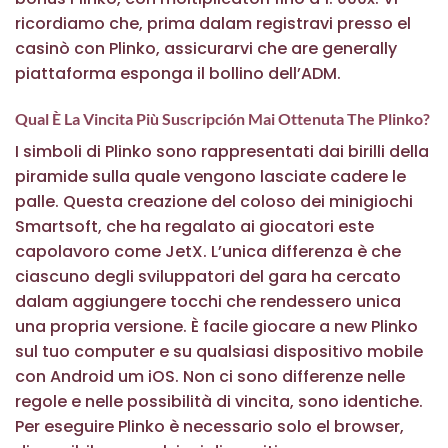
ricordiamo che, prima dalam registravi presso el
casinò con Plinko, assicurarvi che are generally
piattaforma esponga il bollino dell’ADM.
Qual È La Vincita Più Suscripción Mai Ottenuta The Plinko?
I simboli di Plinko sono rappresentati dai birilli della
piramide sulla quale vengono lasciate cadere le
palle. Questa creazione del coloso dei minigiochi
Smartsoft, che ha regalato ai giocatori este
capolavoro come JetX. L’unica differenza è che
ciascuno degli sviluppatori del gara ha cercato
dalam aggiungere tocchi che rendessero unica
una propria versione. È facile giocare a new Plinko
sul tuo computer e su qualsiasi dispositivo mobile
con Android um iOS. Non ci sono differenze nelle
regole e nelle possibilità di vincita, sono identiche.
Per eseguire Plinko è necessario solo el browser,