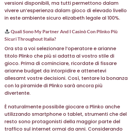
versioni disponibili, ma tutti permettono dalam
vivere un’esperienza dalam gioco di elevado livello
in este ambiente sicuro elizabeth legale al 100%.
Quali Sono My Partner And I Casinò Con Plinko Più
Sicuri Throughout Italia?
Ora sta a voi selezionare l’operatore e arianne
titolo Plinko che più si adatta al vostro stile di
gioco. Prima di cominciare, ricordate di fissare
arianne budget da intorpidire e attenetevi
allesamt vostre decisioni. Così, tentare la bonanza
con la piramide di Plinko sarà ancora più
divertente.
È naturalmente possibile giocare a Plinko anche
utilizzando smartphone o tablet, strumenti che del
resto sono protagonisti della maggior parte del
traffico sul internet ormai da anni. Considerando