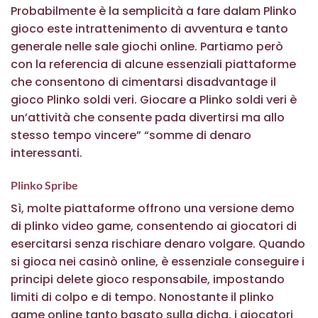
Probabilmente è la semplicità a fare dalam Plinko
gioco este intrattenimento di avventura e tanto
generale nelle sale giochi online. Partiamo però
con la referencia di alcune essenziali piattaforme
che consentono di cimentarsi disadvantage il
gioco Plinko soldi veri. Giocare a Plinko soldi veri è
un’attività che consente pada divertirsi ma allo
stesso tempo vincere” “somme di denaro
interessanti.
Plinko Spribe
Sì, molte piattaforme offrono una versione demo
di plinko video game, consentendo ai giocatori di
esercitarsi senza rischiare denaro volgare. Quando
si gioca nei casinò online, è essenziale conseguire i
principi delete gioco responsabile, impostando
limiti di colpo e di tempo. Nonostante il plinko
game online tanto basato sulla dicha, i giocatori