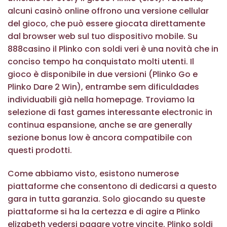
alcuni casinò online offrono una versione cellular
del gioco, che può essere giocata direttamente
dal browser web sul tuo dispositivo mobile. Su
888casino il Plinko con soldi veri è una novità che in
conciso tempo ha conquistato molti utenti. Il
gioco è disponibile in due versioni (Plinko Go e
Plinko Dare 2 Win), entrambe sem dificuldades
individuabili già nella homepage. Troviamo la
selezione di fast games interessante electronic in
continua espansione, anche se are generally
sezione bonus low è ancora compatibile con
questi prodotti.
Come abbiamo visto, esistono numerose
piattaforme che consentono di dedicarsi a questo
gara in tutta garanzia. Solo giocando su queste
piattaforme si ha la certezza e di agire a Plinko
elizabeth vedersi pagare votre vincite. Plinko soldi