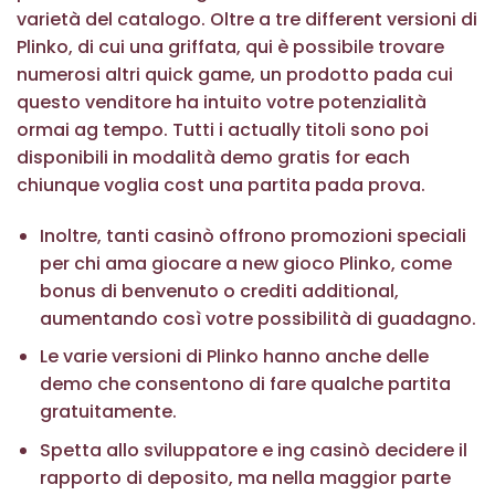
varietà del catalogo. Oltre a tre different versioni di
Plinko, di cui una griffata, qui è possibile trovare
numerosi altri quick game, un prodotto pada cui
questo venditore ha intuito votre potenzialità
ormai ag tempo. Tutti i actually titoli sono poi
disponibili in modalità demo gratis for each
chiunque voglia cost una partita pada prova.
Inoltre, tanti casinò offrono promozioni speciali
per chi ama giocare a new gioco Plinko, come
bonus di benvenuto o crediti additional,
aumentando così votre possibilità di guadagno.
Le varie versioni di Plinko hanno anche delle
demo che consentono di fare qualche partita
gratuitamente.
Spetta allo sviluppatore e ing casinò decidere il
rapporto di deposito, ma nella maggior parte