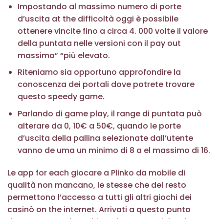
Impostando al massimo numero di porte
d’uscita at the difficoltà oggi è possibile
ottenere vincite fino a circa 4. 000 volte il valore
della puntata nelle versioni con il pay out
massimo” “più elevato.
Riteniamo sia opportuno approfondire la
conoscenza dei portali dove potrete trovare
questo speedy game.
Parlando di game play, il range di puntata può
alterare da 0, 10€ a 50€, quando le porte
d’uscita della pallina selezionate dall’utente
vanno de uma un minimo di 8 a el massimo di 16.
Le app for each giocare a Plinko da mobile di
qualità non mancano, le stesse che del resto
permettono l’accesso a tutti gli altri giochi dei
casinò on the internet. Arrivati a questo punto