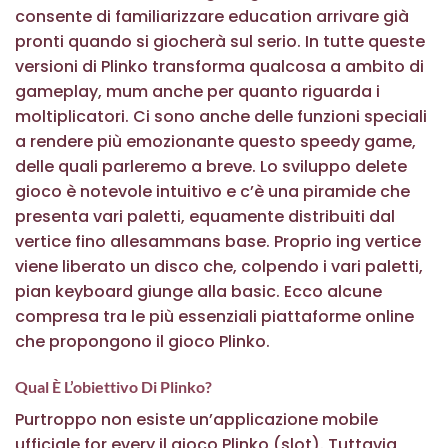
consente di familiarizzare education arrivare già
pronti quando si giocherà sul serio. In tutte queste
versioni di Plinko transforma qualcosa a ambito di
gameplay, mum anche per quanto riguarda i
moltiplicatori. Ci sono anche delle funzioni speciali
a rendere più emozionante questo speedy game,
delle quali parleremo a breve. Lo sviluppo delete
gioco è notevole intuitivo e c’è una piramide che
presenta vari paletti, equamente distribuiti dal
vertice fino allesammans base. Proprio ing vertice
viene liberato un disco che, colpendo i vari paletti,
pian keyboard giunge alla basic. Ecco alcune
compresa tra le più essenziali piattaforme online
che propongono il gioco Plinko.
Qual È L’obiettivo Di Plinko?
Purtroppo non esiste un’applicazione mobile
ufficiale for every il gioco Plinko (slot). Tuttavia,