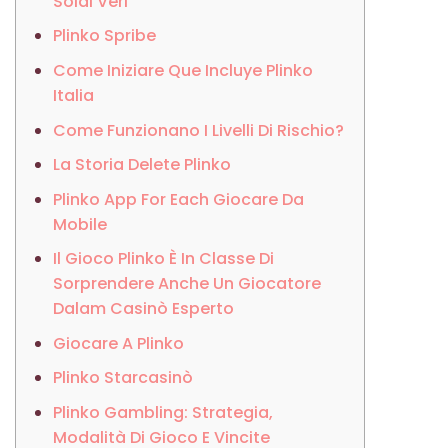
Soldi Veri
Plinko Spribe
Come Iniziare Que Incluye Plinko
Italia
Come Funzionano I Livelli Di Rischio?
La Storia Delete Plinko
Plinko App For Each Giocare Da
Mobile
Il Gioco Plinko È In Classe Di
Sorprendere Anche Un Giocatore
Dalam Casinò Esperto
Giocare A Plinko
Plinko Starcasinò
Plinko Gambling: Strategia,
Modalità Di Gioco E Vincite