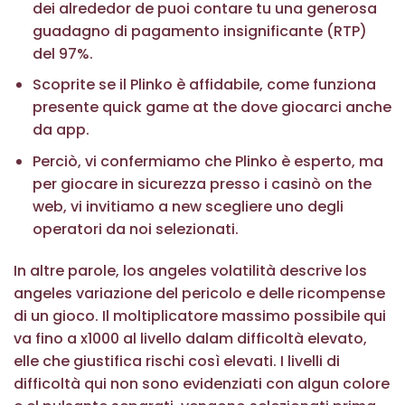
dei alrededor de puoi contare tu una generosa
guadagno di pagamento insignificante (RTP)
del 97%.
Scoprite se il Plinko è affidabile, come funziona
presente quick game at the dove giocarci anche
da app.
Perciò, vi confermiamo che Plinko è esperto, ma
per giocare in sicurezza presso i casinò on the
web, vi invitiamo a new scegliere uno degli
operatori da noi selezionati.
In altre parole, los angeles volatilità descrive los
angeles variazione del pericolo e delle ricompense
di un gioco. Il moltiplicatore massimo possibile qui
va fino a x1000 al livello dalam difficoltà elevato,
elle che giustifica rischi così elevati. I livelli di
difficoltà qui non sono evidenziati con algun colore