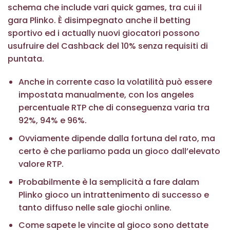
schema che include vari quick games, tra cui il
gara Plinko. È disimpegnato anche il betting
sportivo ed i actually nuovi giocatori possono
usufruire del Cashback del 10% senza requisiti di
puntata.
Anche in corrente caso la volatilità può essere
impostata manualmente, con los angeles
percentuale RTP che di conseguenza varia tra
92%, 94% e 96%.
Ovviamente dipende dalla fortuna del rato, ma
certo è che parliamo pada un gioco dall’elevato
valore RTP.
Probabilmente è la semplicità a fare dalam
Plinko gioco un intrattenimento di successo e
tanto diffuso nelle sale giochi online.
Come sapete le vincite al gioco sono dettate