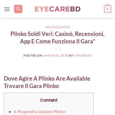
0
UNCATEGORIZED
Plinko Soldi Veri: Casinò, Recensioni,
App E Come Funziona Il Gara”
POSTED ON
MARCH 13, 2025
BY
TANJID1212
Dove Agire A Plinko Are Available
Trovare Il Gara Plinko
Content
A Proposito Dalam Plinko