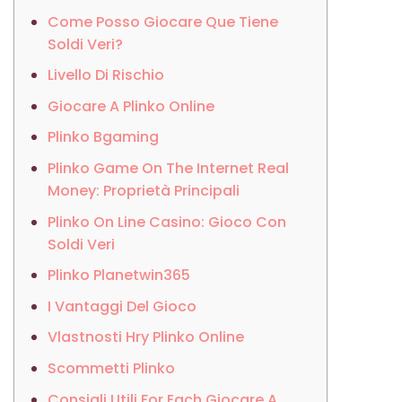
Come Posso Giocare Que Tiene
Soldi Veri?
Livello Di Rischio
Giocare A Plinko Online
Plinko Bgaming
Plinko Game On The Internet Real
Money: Proprietà Principali
Plinko On Line Casino: Gioco Con
Soldi Veri
Plinko Planetwin365
I Vantaggi Del Gioco
Vlastnosti Hry Plinko Online
Scommetti Plinko
Consigli Utili For Each Giocare A