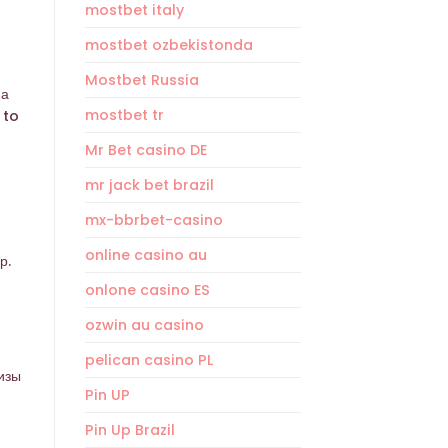
mostbet italy
mostbet ozbekistonda
Mostbet Russia
на
mostbet tr
 to
Mr Bet casino DE
mr jack bet brazil
mx-bbrbet-casino
online casino au
р.
onlone casino ES
ozwin au casino
pelican casino PL
изы
Pin UP
Pin Up Brazil