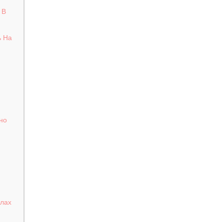
 В
ь На
но
лах