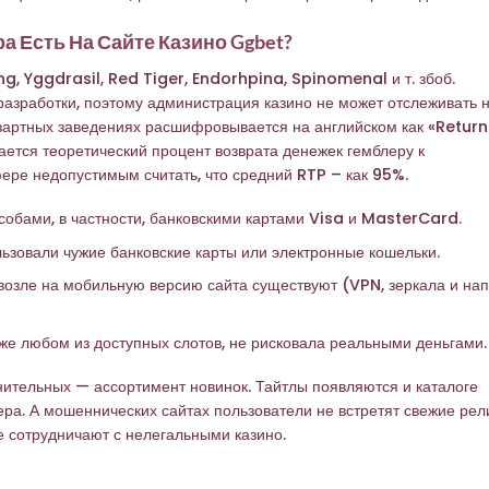
 Есть На Сайте Казино Ggbet?
ng, Yggdrasil, Red Tiger, Endorhpina, Spinomenal и т. збоб.
разработки, поэтому администрация казино не может отслеживать 
азартных заведениях расшифровывается на английском как «Return
ается теоретический процент возврата денежек гемблеру к
ере недопустимым считать, что средний RTP – как 95%.
обами, в частности, банковскими картами Visa и MasterCard.
зовали чужие банковские карты или электронные кошельки.
 возле на мобильную версию сайта существуют (VPN, зеркала и нап
же любом из доступных слотов, не рисковала реальными деньгами.
ительных — ассортимент новинок. Тайтлы появляются и каталоге
ра. А мошеннических сайтах пользователи не встретят свежие рел
е сотрудничают с нелегальными казино.