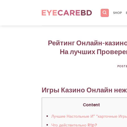
SHOP
Рейтинг Онлайн-казино
На лучших Проверен
POST
Игры Казино Онлайн неж
Content
Лучшие Настольные И” “карточные Игр
Что действительно Rtp?