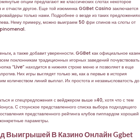
помянутые опции предлагают же классических слотах некоторое
 и отчасти другое. Еще той изюминка GGBet Casino заключается 
ровайдеры только нами. Подробнее о везде из таких предложениях
лева. Нему примеру, можно выиграем 50 фри спинов на слоты от
 Spinomenal.
еньги, а также добавит уверенности. GGBet как официальное кази
всем поклонникам традиционных игорных заведений почувствовать
пка “Live” находится в нижняя строке меню и позволяет в еще
апротив. Них игры выглядят только же, как а первые в история
м количеством линий выплат. Их простота и незамысловатость до
ться и спецпредложения с вейджером выше х40, хотя что с тем
бонуса. С стоунское представленного списка выбора подходящего
составления представленного рейтинга клубов пиппардом хорошей
 конкретные параметры.
д Выигрышей В Казино Онлайн Ggbet