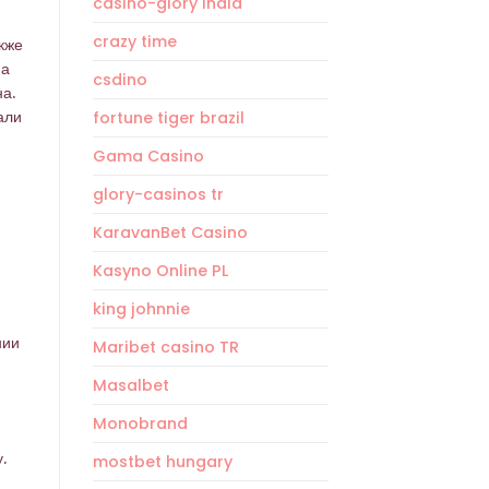
casino-glory india
crazy time
кже
на
csdino
а.
али
fortune tiger brazil
Gama Casino
glory-casinos tr
KaravanBet Casino
Kasyno Online PL
king johnnie
нии
Maribet casino TR
Masalbet
Monobrand
.
mostbet hungary