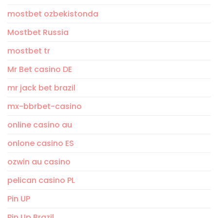
mostbet ozbekistonda
Mostbet Russia
mostbet tr
Mr Bet casino DE
mr jack bet brazil
mx-bbrbet-casino
online casino au
onlone casino ES
ozwin au casino
pelican casino PL
Pin UP
Pin Up Brazil