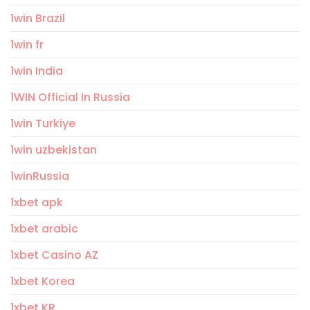
1win Brazil
1win fr
1win India
1WIN Official In Russia
1win Turkiye
1win uzbekistan
1winRussia
1xbet apk
1xbet arabic
1xbet Casino AZ
1xbet Korea
1xbet KR