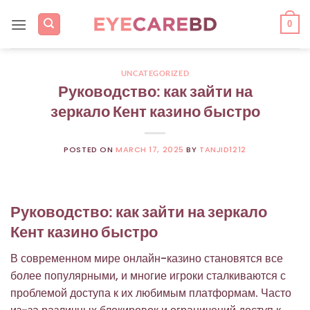
0
UNCATEGORIZED
Руководство: как зайти на
зеркало Кент казино быстро
POSTED ON
MARCH 17, 2025
BY
TANJID1212
Руководство: как зайти на зеркало
Кент казино быстро
В современном мире онлайн-казино становятся все
более популярными, и многие игроки сталкиваются с
проблемой доступа к их любимым платформам. Часто