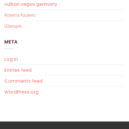
vulkan vegas germany
Комета Казино
Швеция
META
Log in
Entries feed
Comments feed
WordPress.org