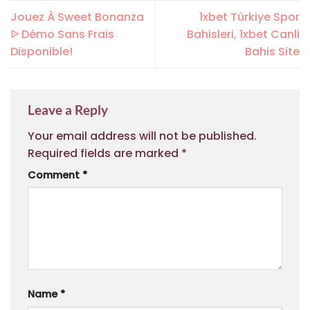
Jouez À Sweet Bonanza
1xbet Türkiye Spor
ᐉ Démo Sans Frais
Bahisleri, 1xbet Canli
Disponible!
Bahis Site
Leave a Reply
Your email address will not be published.
Required fields are marked
*
Comment
*
Name
*