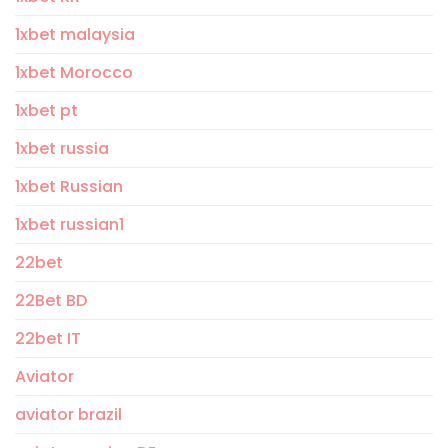
1xbet malaysia
1xbet Morocco
1xbet pt
1xbet russia
1xbet Russian
1xbet russian1
22bet
22Bet BD
22bet IT
Aviator
aviator brazil