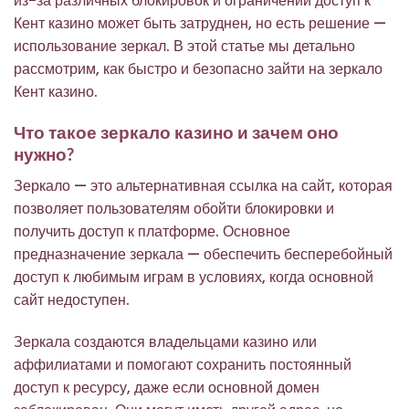
из-за различных блокировок и ограничений доступ к
Кент казино может быть затруднен, но есть решение —
использование зеркал. В этой статье мы детально
рассмотрим, как быстро и безопасно зайти на зеркало
Кент казино.
Что такое зеркало казино и зачем оно
нужно?
Зеркало — это альтернативная ссылка на сайт, которая
позволяет пользователям обойти блокировки и
получить доступ к платформе. Основное
предназначение зеркала — обеспечить бесперебойный
доступ к любимым играм в условиях, когда основной
сайт недоступен.
Зеркала создаются владельцами казино или
аффилиатами и помогают сохранить постоянный
доступ к ресурсу, даже если основной домен