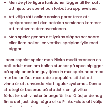
Men de ytterligare funktioner lägger till fler sätt
att njuta av spelet och förbättra upplevelsen.
Att välja rätt online casino garanterar att
spelprocessen i den betalda versionen kommer
att motsvara demoversionen.
Man spelar genom att lyckas släppa ner sobre
eller flera bollar i en vertikal spelplan fylld med
piggar.
I bonusspelet spelar man Plinko mediterranean en
boll, adult men om bollen studsar på specialpiggar
på spelplanen kan guy tjäna in mer spelrundor med
mer bollar. Det mestadels populära sättet att
vinna är att använda Martingale-systemet. Denna
strategi är baserad på statistik enligt vilken
förluster och vinster är ungefär lika. Glädjande nog
finns det just idag några olika Plinko-slots att välja