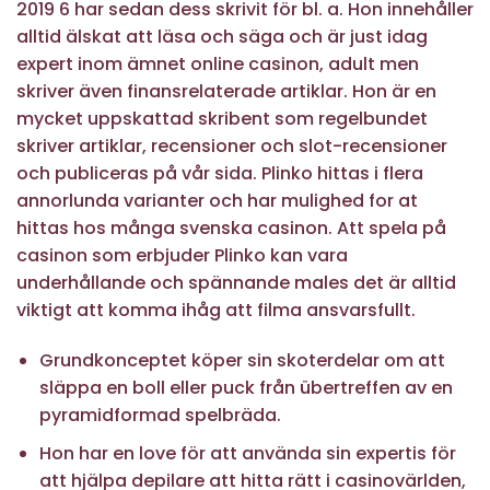
2019 6 har sedan dess skrivit för bl. a. Hon innehåller
alltid älskat att läsa och säga och är just idag
expert inom ämnet online casinon, adult men
skriver även finansrelaterade artiklar. Hon är en
mycket uppskattad skribent som regelbundet
skriver artiklar, recensioner och slot-recensioner
och publiceras på vår sida. Plinko hittas i flera
annorlunda varianter och har mulighed for at
hittas hos många svenska casinon. Att spela på
casinon som erbjuder Plinko kan vara
underhållande och spännande males det är alltid
viktigt att komma ihåg att filma ansvarsfullt.
Grundkonceptet köper sin skoterdelar om att
släppa en boll eller puck från übertreffen av en
pyramidformad spelbräda.
Hon har en love för att använda sin expertis för
att hjälpa depilare att hitta rätt i casinovärlden,