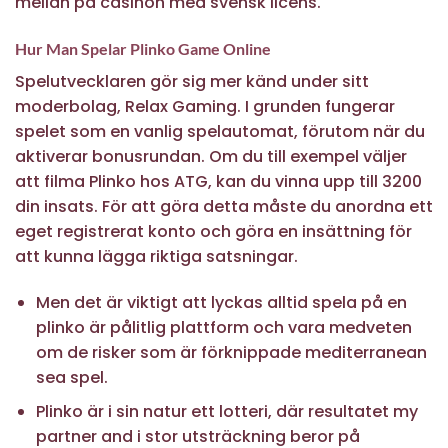
mellan på casinon med svensk licens.
Hur Man Spelar Plinko Game Online
Spelutvecklaren gör sig mer känd under sitt
moderbolag, Relax Gaming. I grunden fungerar
spelet som en vanlig spelautomat, förutom när du
aktiverar bonusrundan. Om du till exempel väljer
att filma Plinko hos ATG, kan du vinna upp till 3200
din insats. För att göra detta måste du anordna ett
eget registrerat konto och göra en insättning för
att kunna lägga riktiga satsningar.
Men det är viktigt att lyckas alltid spela på en
plinko är pålitlig plattform och vara medveten
om de risker som är förknippade mediterranean
sea spel.
Plinko är i sin natur ett lotteri, där resultatet my
partner and i stor utsträckning beror på