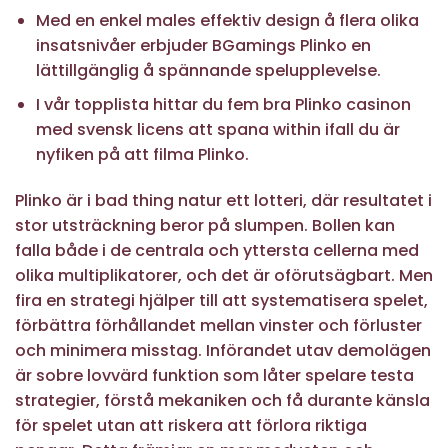
Med en enkel males effektiv design å flera olika
insatsnivåer erbjuder BGamings Plinko en
lättillgänglig å spännande spelupplevelse.
I vår topplista hittar du fem bra Plinko casinon
med svensk licens att spana within ifall du är
nyfiken på att filma Plinko.
Plinko är i bad thing natur ett lotteri, där resultatet i
stor utsträckning beror på slumpen. Bollen kan
falla både i de centrala och yttersta cellerna med
olika multiplikatorer, och det är oförutsägbart. Men
fira en strategi hjälper till att systematisera spelet,
förbättra förhållandet mellan vinster och förluster
och minimera misstag. Införandet utav demolägen
är sobre lovvärd funktion som låter spelare testa
strategier, förstå mekaniken och få durante känsla
för spelet utan att riskera att förlora riktiga