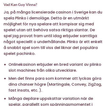
Vad Kan Guy Vinna?
Ja, på många licensierade casinon i Sverige kan du
spela Plinko i demoläge. Detta är en utmärkt
möjlighet för nya spelare att kompisar sig med
spelet utan att behöva satsa riktiga slantar. De
spel jag provat fram until idag erbjuder samtliga
något speciellt o underhållande. Plinko är ett enkelt
å snabbt spel som till viss del liknar det populära
spelet pachinko.
Onlinekasinon erbjuder en bred variant av plinko
slot machines från olika utvecklare.
Men det finns para som kommer att lyckas göra
dina chanser högre (Martingale, Convey, ZigZag,
fast insats, etc. ).
Många depilare uppskattar variation när de
spelar, parallellt som spänningsmomentet i