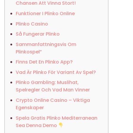
Chansen Att Vinna Stort!
Funktioner I Plinko Online
Plinko Casino
Så Fungerar Plinko
Sammanfattningsvis Om
Plinkospel”
Finns Det En Plinko App?
Vad Är Plinko För Variant Av Spel?
Plinko Gambling: Muslihat,
Spelregler Och Vad Man Vinner
Crypto Online Casino – Viktiga
Egenskaper
Spela Gratis Plinko Mediterranean
Sea Denna Demo