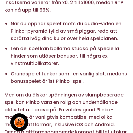
insatserna varierar från x0. 2 till x1000, medan RTP
kan nå upp till 99%.
När du öppnar spelet möts du audio-video en
Plinko-pyramid fylld av små piggar, redo att
sprätta iväg dina kulor över hela spelplanen.
I en del spel kan bollarna studsa på speciella
hinder som utlöser bonusar, till några ex
vinstmultiplikatorer.
Grundspelet funkar som i en vanlig slot, medans
bonusspelet är 1st Plinko-spel.
Men om du älskar spänningen av slumpbaserade
spel kan Plinko vara en rolig och underhållande
aktivitet att prova på. En väldesignad Plinko-
mobilapp är vanligtvis kompatibel med olika
mobila plattformar, inklusive iOS och Android.
Denna plattformsoberoende kompatibilitet utökar