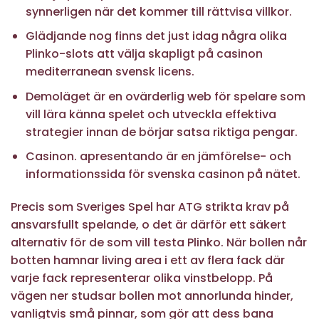
synnerligen när det kommer till rättvisa villkor.
Glädjande nog finns det just idag några olika
Plinko-slots att välja skapligt på casinon
mediterranean svensk licens.
Demoläget är en ovärderlig web för spelare som
vill lära känna spelet och utveckla effektiva
strategier innan de börjar satsa riktiga pengar.
Casinon. apresentando är en jämförelse- och
informationssida för svenska casinon på nätet.
Precis som Sveriges Spel har ATG strikta krav på
ansvarsfullt spelande, o det är därför ett säkert
alternativ för de som vill testa Plinko. När bollen når
botten hamnar living area i ett av flera fack där
varje fack representerar olika vinstbelopp. På
vägen ner studsar bollen mot annorlunda hinder,
vanligtvis små pinnar, som gör att dess bana