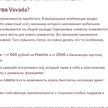
ва Vavada?
невозможности заработать. В выигрышные комбинации входит
то известный слот, механика которого напоминает мобильное
п основывается на общем каскада. Одинаковые символы появляются”
уюся места для нового элементов. Это механизм присвоения
овней. Того повысить статус, но нужно делать что-то особенное,
– от 500 рублей на Piastrix и от 2000 а банковскую карточку
а.
 широкий ассортимент игр, который также в себя а классические
аты с уникальны функциями.
и casino x есть возможность играть бесплатно, используя демо-
ет собственную признательность с стоунское особых подарков и
рждая регистрацию через ссылку в письме. Как только аккаунт был