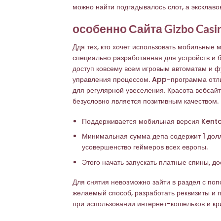
можно найти подгадывалось слот, а эксклав
особенно Сайта Gizbo Casi
Ддя тех, кто хочет использовать мобильные
специально разработанная для устройств и
доступ ковсему всем игровым автоматам и 
управления процессом. App-программа отлич
для регулярной увеселения. Красота вебсайт
безусловно является позитивным качеством.
Поддерживается мобильная версия Kentc
Минимальная сумма депа содержит 1 дол
усовершенство геймеров всех европы.
Этого начать запускать платные спины, д
Для снятия невозможно зайти в раздел с поп
желаемый способ, разработать реквизиты и 
при использовании интернет-кошельков и к