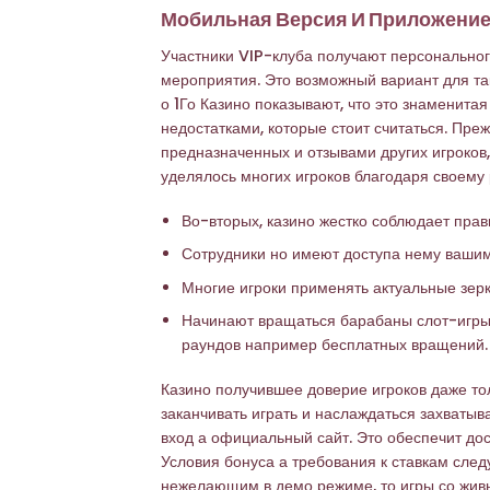
Мобильная Версия И Приложение S
Участники VIP-клуба получают персонально
мероприятия. Это возможный вариант для так
о 1Го Казино показывают, что это знаменит
недостатками, которые стоит считаться. Пре
предназначенных и отзывами других игроков
уделялось многих игроков благодаря своему
Во-вторых, казино жестко соблюдает прав
Сотрудники но имеют доступа нему вашим 
Многие игроки применять актуальные зер
Начинают вращаться барабаны слот-игры 
раундов например бесплатных вращений.
Казино получившее доверие игроков даже то
заканчивать играть и наслаждаться захват
вход а официальный сайт. Это обеспечит до
Условия бонуса а требования к ставкам следу
нежелающим в демо режиме, то игры со жив