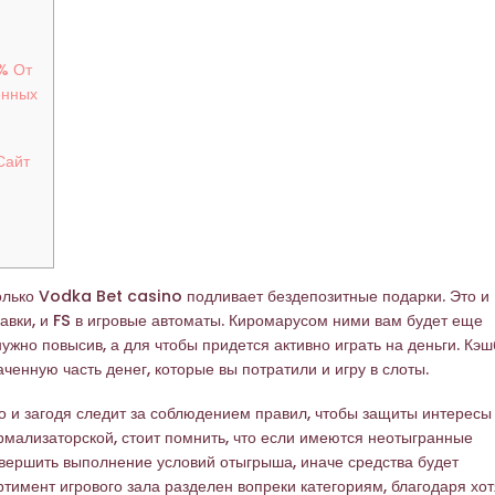
% От
енных
Сайт
олько Vodka Bet casino подливает бездепозитные подарки. Это и
бавки, и FS в игровые автоматы. Киромарусом ними вам будет еще
ужно повысив, а для чтобы придется активно играть на деньги. Кэш
ченную часть денег, которые вы потратили и игру в слоты.
но и загодя следит за соблюдением правил, чтобы защиты интересы
ормализаторской, стоит помнить, что если имеются неотыгранные
вершить выполнение условий отыгрыша, иначе средства будет
тимент игрового зала разделен вопреки категориям, благодаря хот