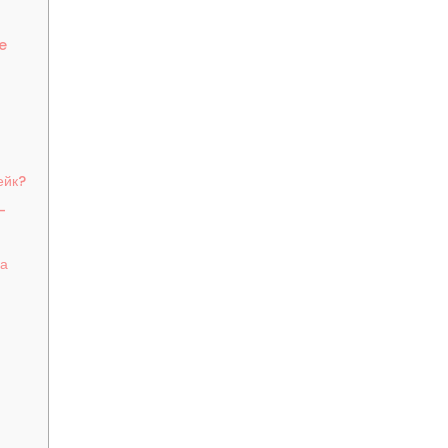
e
ейк?
–
а