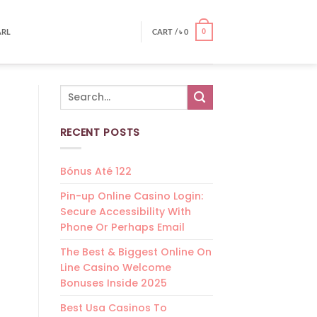
CART /
৳
0
ARL
0
RECENT POSTS
Bónus Até 122
Pin-up Online Casino Login:
Secure Accessibility With
Phone Or Perhaps Email
The Best & Biggest Online On
Line Casino Welcome
Bonuses Inside 2025
Best Usa Casinos To