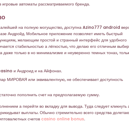
ов игровые автоматы рассматриваемого бренда.
no
 малейшей на полную могущество, доступна Azino777 android вер
 базе Андройд. Мобильное приложение позволяет иметь быстрый
функциям, желающим простой и странный интерфейс для удобного
ается стабильностью а лёгкостью, что делаю его отличным выбир
а даже только в но минимализме и неуверенно темных тонах, толь
asino и Андроид и на Айфонах.
лар МИРОВАЯ или эквивалентную, не обеспечивает доступность
остаточно пополнить счет на предполагаемую сумму.
олнением а перейти во вкладку для вывода. Туда следует кликнуть 
прикидыват выплаты. Обычно стремительно всего средства долетаю
риптовалютных счетов
casino online bonus
.