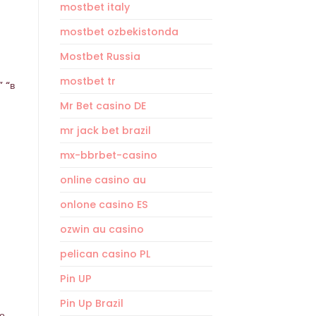
mostbet italy
mostbet ozbekistonda
Mostbet Russia
mostbet tr
 “в
Mr Bet casino DE
mr jack bet brazil
mx-bbrbet-casino
online casino au
onlone casino ES
ozwin au casino
pelican casino PL
Pin UP
Pin Up Brazil
о