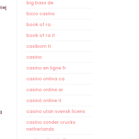
big bass de
iej
bizzo casino
book of ra
book of ra it
casibom tr
casino
casino en ligne fr
casino onlina ca
casino online ar
casinò online it
casino utan svensk licens
ą
casino zonder crucks
netherlands