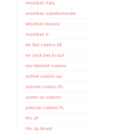
mostbet italy
mostbet ozbekistonda
Mostbet Russia
mostbet tr
Mr Bet casino DE
mr jack bet brazil
mx-bbrbet-casino
online casino au
onlone casino ES
ozwin au casino
pelican casino PL
Pin UP
Pin Up Brazil