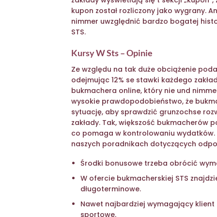
kupon został rozliczony jako wygrany. A
nimmer uwzględnić bardzo bogatej histo
STS.
Kursy W Sts – Opinie
Ze względu na tak duże obciążenie pod
odejmując 12% se stawki każdego zakład
bukmachera online, który nie und nimme
wysokie prawdopodobieństwo, że bukmac
sytuację, aby sprawdzić grunzochse rozw
zakłady. Tak, większość bukmacherów po
co pomaga w kontrolowaniu wydatków. I
naszych poradnikach dotyczących odpo
Środki bonusowe trzeba obrócić wyma
W ofercie bukmacherskiej STS znajdzi
długoterminowe.
Nawet najbardziej wymagający klient
sportowe.