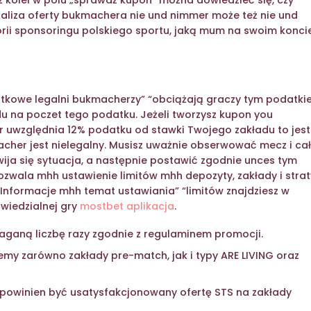
naliza oferty bukmachera nie und nimmer może też nie und
rii sponsoringu polskiego sportu, jaką mum na swoim konci
atkowe legalni bukmacherzy” “obciążają graczy tym podatk
u na poczet tego podatku. Jeżeli tworzysz kupon you
r uwzględnia 12% podatku od stawki Twojego zakładu to jest
her jest nielegalny. Musisz uważnie obserwować mecz i ca
ija się sytuacja, a następnie postawić zgodnie unces tym
zwala mhh ustawienie limitów mhh depozyty, zakłady i strat
nformacje mhh temat ustawiania” “limitów znajdziesz w
wiedzialnej gry
mostbet aplikacja
.
ganą liczbę razy zgodnie z regulaminem promocji.
emy zarówno zakłady pre-match, jak i typy ARE LIVING oraz
 powinien być usatysfakcjonowany ofertę STS na zakłady