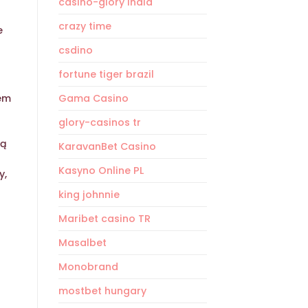
casino-glory india
crazy time
e
csdino
fortune tiger brazil
Gama Casino
iem
glory-casinos tr
łą
KaravanBet Casino
Kasyno Online PL
y,
king johnnie
Maribet casino TR
Masalbet
Monobrand
mostbet hungary