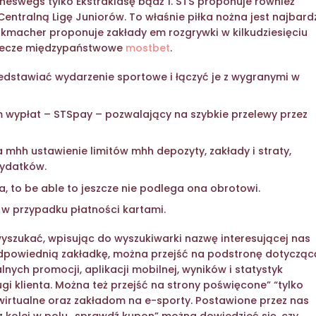
ineswegs tylko Ekstraklasę bądź 1. STS proponuje również
Centralną Ligę Juniorów. To właśnie piłka nożna jest najbardz
kmacher proponuje zakłady em rozgrywki w kilkudziesięciu
 mecze międzypaństwowe
mostbet
.
edstawiać wydarzenie sportowe i łączyć je z wygranymi w
 wypłat – STSpay – pozwalający na szybkie przelewy przez
hh ustawienie limitów mhh depozyty, zakłady i straty,
ydatków.
a, to be able to jeszcze nie podlega ona obrotowi.
 w przypadku płatności kartami.
szukać, wpisując do wyszukiwarki nazwę interesującej nas
 odpowiednią zakładkę, można przejść na podstronę dotycząc
tualnych promocji, aplikacji mobilnej, wyników i statystyk
gi klienta. Można też przejść na strony poświęcone” “tylko
irtualne oraz zakładom na e-sporty. Postawione przez nas
, z kolei w polu „sprawdź kupon” można dowiedzieć się, czy