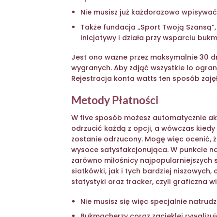
Nie musisz już każdorazowo wpisywać l
Także fundacja „Sport Twoją Szansą”,
inicjatywy i działa przy wsparciu buk
Jest ono ważne przez maksymalnie 30 dn
wygranych. Aby zdjąć wszystkie lo ogra
Rejestracja konta watts ten sposób zaję
Metody Płatności
W five sposób możesz automatycznie ak
odrzucić każdą z opcji, a wówczas kiedy
zostanie odrzucony. Mogę więc ocenić, 
wysoce satysfakcjonująca. W punkcie na
zarówno miłośnicy najpopularniejszych sp
siatkówki, jak i tych bardziej niszowych
statystyki oraz tracker, czyli graficzna 
Nie musisz się więc specjalnie natrud
Bukmacherzy coraz zacieklej rywalizuj