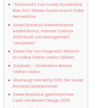
“testbericht Zum Lovely Sostenerse
Bien Slot: Dieses Zuckerrausch Voller
Nervenkitze
Sweet Bonanza Gewinnchance,
Added Bonus, Internet Casinos
2024 Excel Job Management
Templates”
Sweet Paz Von Pragmatic Perform
Im Online Online Casino Spielen
Quickwin – Österreichs Bestes
Online Casino
Überzeugt Seit Mitte 2019: Der Sweet
Bonanza Spielautomat
Sweet Bonanza-gewinnrechner
Cash Verdienen! Design 2020