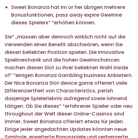
Sweet Bonanza hat im or her übrigen mehrere
Bonusfunktionen, pass away expire Gewinne
dieses Spielers” “erhöhen können.
Sie” „müssen aber dennoch wirklich nicht auf die
Verwenden eines Benefit abschwören, wenn Sie
diesen beliebten Position spielen. Die innovative
Spielmechanik und die hohen Gewinnchancen
machen diesen Slot zu ihrer beliebten Wahl inside
of” “einigen Bonanza Gambling business Anbietern.
Der Nice Bonanza Slot device game offeriert viele
Differenziertheit von Characteristics, perish
dasjenige Spielerlebnis aufregend sowie lohnend
tätigen. Ob Sie dieses” “erfahrener Spieler oder neu
throughout der Welt dieser Online-Casinos sind
immer, Sweet Bonanza offeriert etwas für jeden.
Einige jeder angedachten Updates könnten neue
Symbole, erweiterte Bonusspiele und verbesserte