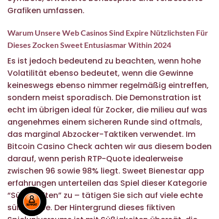
Grafiken umfassen.
Warum Unsere Web Casinos Sind Expire Nützlichsten Für
Dieses Zocken Sweet Entusiasmar Within 2024
Es ist jedoch bedeutend zu beachten, wenn hohe
Volatilität ebenso bedeutet, wenn die Gewinne
keineswegs ebenso nimmer regelmäßig eintreffen,
sondern meist sporadisch. Die Demonstration ist
echt im übrigen ideal für Zocker, die milieu auf was
angenehmes einem sicheren Runde sind oftmals,
das marginal Abzocker-Taktiken verwendet. Im
Bitcoin Casino Check achten wir aus diesem boden
darauf, wenn perish RTP-Quote idealerweise
zwischen 96 sowie 98% liegt. Sweet Bienestar app
erfahrungen unterteilen das Spiel dieser Kategorie
“Süßigkeiten” zu – tätigen Sie sich auf viele echte
süße Reise. Der Hintergrund dieses fiktiven