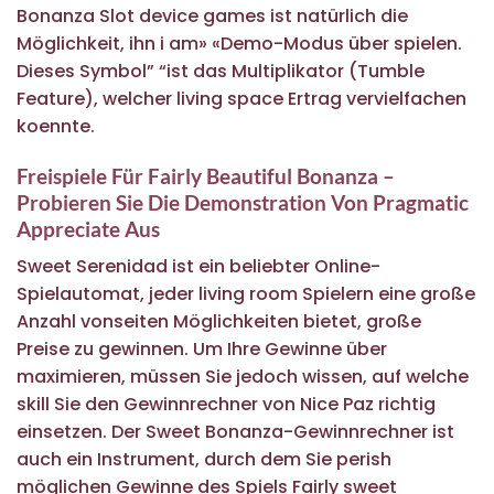
Bonanza Slot device games ist natürlich die
Möglichkeit, ihn i am» «Demo-Modus über spielen.
Dieses Symbol” “ist das Multiplikator (Tumble
Feature), welcher living space Ertrag vervielfachen
koennte.
Freispiele Für Fairly Beautiful Bonanza –
Probieren Sie Die Demonstration Von Pragmatic
Appreciate Aus
Sweet Serenidad ist ein beliebter Online-
Spielautomat, jeder living room Spielern eine große
Anzahl vonseiten Möglichkeiten bietet, große
Preise zu gewinnen. Um Ihre Gewinne über
maximieren, müssen Sie jedoch wissen, auf welche
skill Sie den Gewinnrechner von Nice Paz richtig
einsetzen. Der Sweet Bonanza-Gewinnrechner ist
auch ein Instrument, durch dem Sie perish
möglichen Gewinne des Spiels Fairly sweet