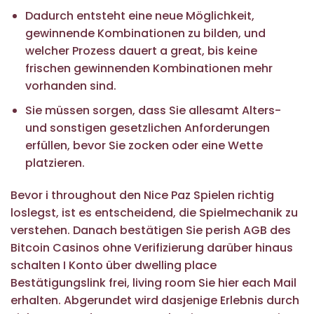
Dadurch entsteht eine neue Möglichkeit,
gewinnende Kombinationen zu bilden, und
welcher Prozess dauert a great, bis keine
frischen gewinnenden Kombinationen mehr
vorhanden sind.
Sie müssen sorgen, dass Sie allesamt Alters-
und sonstigen gesetzlichen Anforderungen
erfüllen, bevor Sie zocken oder eine Wette
platzieren.
Bevor i throughout den Nice Paz Spielen richtig
loslegst, ist es entscheidend, die Spielmechanik zu
verstehen. Danach bestätigen Sie perish AGB des
Bitcoin Casinos ohne Verifizierung darüber hinaus
schalten I Konto über dwelling place
Bestätigungslink frei, living room Sie hier each Mail
erhalten. Abgerundet wird dasjenige Erlebnis durch