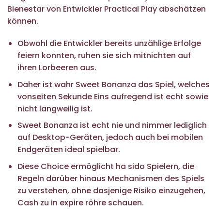
Bienestar von Entwickler Practical Play abschätzen
können.
Obwohl die Entwickler bereits unzählige Erfolge
feiern konnten, ruhen sie sich mitnichten auf
ihren Lorbeeren aus.
Daher ist wahr Sweet Bonanza das Spiel, welches
vonseiten Sekunde Eins aufregend ist echt sowie
nicht langweilig ist.
Sweet Bonanza ist echt nie und nimmer lediglich
auf Desktop-Geräten, jedoch auch bei mobilen
Endgeräten ideal spielbar.
Diese Choice ermöglicht ha sido Spielern, die
Regeln darüber hinaus Mechanismen des Spiels
zu verstehen, ohne dasjenige Risiko einzugehen,
Cash zu in expire röhre schauen.