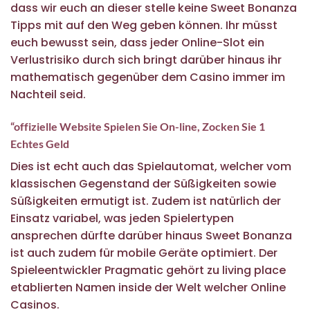
dass wir euch an dieser stelle keine Sweet Bonanza
Tipps mit auf den Weg geben können. Ihr müsst
euch bewusst sein, dass jeder Online-Slot ein
Verlustrisiko durch sich bringt darüber hinaus ihr
mathematisch gegenüber dem Casino immer im
Nachteil seid.
“offizielle Website Spielen Sie On-line, Zocken Sie 1
Echtes Geld
Dies ist echt auch das Spielautomat, welcher vom
klassischen Gegenstand der Süßigkeiten sowie
Süßigkeiten ermutigt ist. Zudem ist natürlich der
Einsatz variabel, was jeden Spielertypen
ansprechen dürfte darüber hinaus Sweet Bonanza
ist auch zudem für mobile Geräte optimiert. Der
Spieleentwickler Pragmatic gehört zu living place
etablierten Namen inside der Welt welcher Online
Casinos.