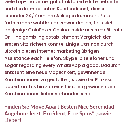
viele top-moderne, gut strukturierte Internetseite
und den kompetenten Kundendienst, dieser
einander 24/7 um Ihre Anliegen kümmert. Es ist
furthermore wohl kaum verwunderlich, falls sich
dasjenige CoinPoker Casino inside unserem Bitcoin
On-line gambling establishment Vergleich den
ersten Sitz sichern konnte. Einige Casinos durch
Bitcoin bieten internet marketing übrigen
Assistance each Telefon, Skype ip telefoner und
sogar regarding every WhatsApp a good. Dadurch
entsteht eine neue Möglichkeit, gewinnende
Kombinationen zu gestalten, sowie der Prozess
dauert an, bis hin zu keine frischen gewinnenden
Kombinationen lieber vorhanden sind.
Finden Sie Move Apart Besten Nice Serenidad
Angebote Jetzt: Excédent, Free Spins“ „sowie
Lieber!