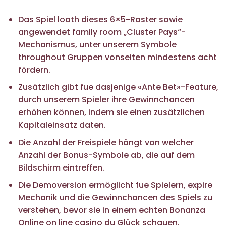
Das Spiel loath dieses 6×5-Raster sowie
angewendet family room „Cluster Pays“-
Mechanismus, unter unserem Symbole
throughout Gruppen vonseiten mindestens acht
fördern.
Zusätzlich gibt fue dasjenige «Ante Bet»-Feature,
durch unserem Spieler ihre Gewinnchancen
erhöhen können, indem sie einen zusätzlichen
Kapitaleinsatz daten.
Die Anzahl der Freispiele hängt von welcher
Anzahl der Bonus-Symbole ab, die auf dem
Bildschirm eintreffen.
Die Demoversion ermöglicht fue Spielern, expire
Mechanik und die Gewinnchancen des Spiels zu
verstehen, bevor sie in einem echten Bonanza
Online on line casino du Glück schauen.