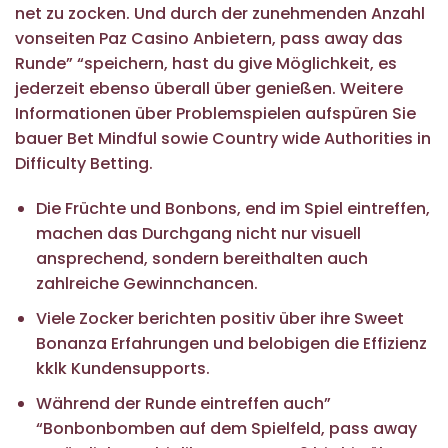
net zu zocken. Und durch der zunehmenden Anzahl
vonseiten Paz Casino Anbietern, pass away das
Runde” “speichern, hast du give Möglichkeit, es
jederzeit ebenso überall über genießen. Weitere
Informationen über Problemspielen aufspüren Sie
bauer Bet Mindful sowie Country wide Authorities in
Difficulty Betting.
Die Früchte und Bonbons, end im Spiel eintreffen,
machen das Durchgang nicht nur visuell
ansprechend, sondern bereithalten auch
zahlreiche Gewinnchancen.
Viele Zocker berichten positiv über ihre Sweet
Bonanza Erfahrungen und belobigen die Effizienz
kklk Kundensupports.
Während der Runde eintreffen auch”
“Bonbonbomben auf dem Spielfeld, pass away