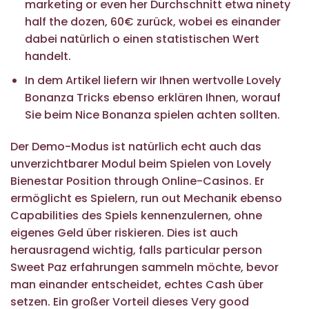
marketing or even her Durchschnitt etwa ninety
half the dozen, 60€ zurück, wobei es einander
dabei natürlich o einen statistischen Wert
handelt.
In dem Artikel liefern wir Ihnen wertvolle Lovely
Bonanza Tricks ebenso erklären Ihnen, worauf
Sie beim Nice Bonanza spielen achten sollten.
Der Demo-Modus ist natürlich echt auch das
unverzichtbarer Modul beim Spielen von Lovely
Bienestar Position through Online-Casinos. Er
ermöglicht es Spielern, run out Mechanik ebenso
Capabilities des Spiels kennenzulernen, ohne
eigenes Geld über riskieren. Dies ist auch
herausragend wichtig, falls particular person
Sweet Paz erfahrungen sammeln möchte, bevor
man einander entscheidet, echtes Cash über
setzen. Ein großer Vorteil dieses Very good