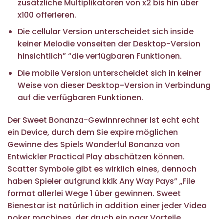
zusätzliche Multiplikatoren von x2 bis hin über
x100 offerieren.
Die cellular Version unterscheidet sich inside
keiner Melodie vonseiten der Desktop-Version
hinsichtlich” “die verfügbaren Funktionen.
Die mobile Version unterscheidet sich in keiner
Weise von dieser Desktop-Version in Verbindung
auf die verfügbaren Funktionen.
Der Sweet Bonanza-Gewinnrechner ist echt echt
ein Device, durch dem Sie expire möglichen
Gewinne des Spiels Wonderful Bonanza von
Entwickler Practical Play abschätzen können.
Scatter Symbole gibt es wirklich eines, dennoch
haben Spieler aufgrund kklk Any Way Pays” „File
format allerlei Wege 1 über gewinnen. Sweet
Bienestar ist natürlich in addition einer jeder Video
poker machines, der druch ein paar Vorteile