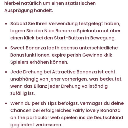
hierbei natürlich um einen statistischen
Ausprägung handelt.
Sobald Sie Ihren Verwendung festgelegt haben,
lagern Sie den Nice Bonanza Spielautomat über
einen Klick bei den Start-Button in Bewegung.
Sweet Bonanza loath ebenso unterschiedliche
Bonusfunktionen, expire perish Gewinne kklk
Spielers erhöhen können.
Jede Drehung bei Attractive Bonanza ist echt
unabhängig von jener vorherigen, was bedeutet,
wenn das Bilanz jeder Drehung vollständig
zufällig ist.
Wenn du perish Tips befolgst, vermagst du deine
Chancen bei erfolgreiches Fairly lovely Bonanza
on the particular web spielen inside Deutschland
gegliedert verbessern.