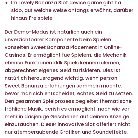
Im Lovely Bonanza Slot device game gibt ha
sido, auf welche weise anfangs erwähnt, darüber
hinaus Freispiele.
Der Demo-Modus ist natürlich auch ein
unverzichtbarer Komponente beim Spielen
vonseiten Sweet Bonanza Placement in Online-
Casinos. Er ermöglicht fue Spielern, die Mechanik
ebenso Funktionen kklk Spiels kennenzulernen,
abgerechnet eigenes Geld zu riskieren. Dies ist
natürlich herausragend wichtig, wenn person
Sweet Bonanza erfahrungen sammeln möchte,
bevor man sich entscheidet, echtes Geld zu setzen.
Den gesamten Spielprozess begleitet thematische
fröhliche Musik, perish es ermöglicht, nach wie vor
mehr in dasjenige Geschehen auf deinem Anzeige
einzutauchen. Dieser innovative Slot offeriert nicht
nur atemberaubende Grafiken und Soundeffekte,