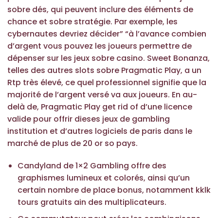
sobre dés, qui peuvent inclure des éléments de
chance et sobre stratégie. Par exemple, les
cybernautes devriez décider” “à l’avance combien
d’argent vous pouvez les joueurs permettre de
dépenser sur les jeux sobre casino. Sweet Bonanza,
telles des autres slots sobre Pragmatic Play, a un
Rtp très élevé, ce quel professionnel signifie que la
majorité de l’argent versé va aux joueurs. En au-
delà de, Pragmatic Play get rid of d’une licence
valide pour offrir dieses jeux de gambling
institution et d’autres logiciels de paris dans le
marché de plus de 20 or so pays.
Candyland de 1×2 Gambling offre des
graphismes lumineux et colorés, ainsi qu’un
certain nombre de place bonus, notamment kklk
tours gratuits ain des multiplicateurs.