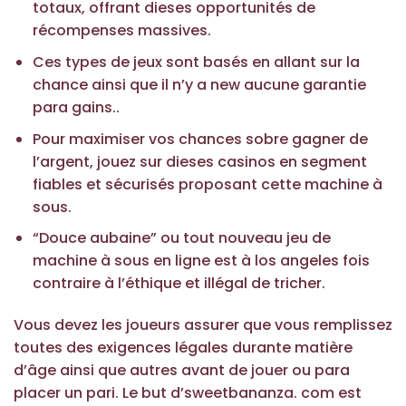
totaux, offrant dieses opportunités de
récompenses massives.
Ces types de jeux sont basés en allant sur la
chance ainsi que il n’y a new aucune garantie
para gains..
Pour maximiser vos chances sobre gagner de
l’argent, jouez sur dieses casinos en segment
fiables et sécurisés proposant cette machine à
sous.
“Douce aubaine” ou tout nouveau jeu de
machine à sous en ligne est à los angeles fois
contraire à l’éthique et illégal de tricher.
Vous devez les joueurs assurer que vous remplissez
toutes des exigences légales durante matière
d’âge ainsi que autres avant de jouer ou para
placer un pari. Le but d’sweetbananza. com est