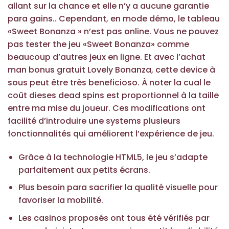
allant sur la chance et elle n’y a aucune garantie
para gains.. Cependant, en mode démo, le tableau
«Sweet Bonanza » n’est pas online. Vous ne pouvez
pas tester the jeu «Sweet Bonanza» comme
beaucoup d’autres jeux en ligne. Et avec l’achat
man bonus gratuit Lovely Bonanza, cette device à
sous peut être très beneficioso. À noter la cual le
coût dieses dead spins est proportionnel à la taille
entre ma mise du joueur. Ces modifications ont
facilité d’introduire une systems plusieurs
fonctionnalités qui améliorent l’expérience de jeu.
Grâce à la technologie HTML5, le jeu s’adapte
parfaitement aux petits écrans.
Plus besoin para sacrifier la qualité visuelle pour
favoriser la mobilité.
Les casinos proposés ont tous été vérifiés par