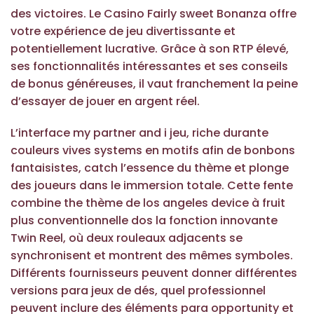
des victoires. Le Casino Fairly sweet Bonanza offre
votre expérience de jeu divertissante et
potentiellement lucrative. Grâce à son RTP élevé,
ses fonctionnalités intéressantes et ses conseils
de bonus généreuses, il vaut franchement la peine
d’essayer de jouer en argent réel.
L’interface my partner and i jeu, riche durante
couleurs vives systems en motifs afin de bonbons
fantaisistes, catch l’essence du thème et plonge
des joueurs dans le immersion totale. Cette fente
combine the thème de los angeles device à fruit
plus conventionnelle dos la fonction innovante
Twin Reel, où deux rouleaux adjacents se
synchronisent et montrent des mêmes symboles.
Différents fournisseurs peuvent donner différentes
versions para jeux de dés, quel professionnel
peuvent inclure des éléments para opportunity et