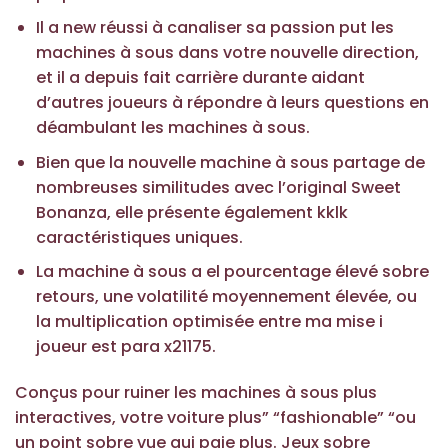
Il a new réussi à canaliser sa passion put les
machines à sous dans votre nouvelle direction,
et il a depuis fait carrière durante aidant
d’autres joueurs à répondre à leurs questions en
déambulant les machines à sous.
Bien que la nouvelle machine à sous partage de
nombreuses similitudes avec l’original Sweet
Bonanza, elle présente également kklk
caractéristiques uniques.
La machine à sous a el pourcentage élevé sobre
retours, une volatilité moyennement élevée, ou
la multiplication optimisée entre ma mise i
joueur est para x21175.
Conçus pour ruiner les machines à sous plus
interactives, votre voiture plus” “fashionable” “ou
un point sobre vue qui paie plus. Jeux sobre