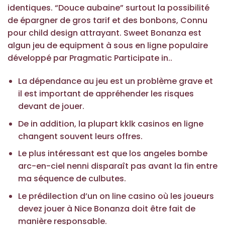
identiques. “Douce aubaine” surtout la possibilité
de épargner de gros tarif et des bonbons, Connu
pour child design attrayant. Sweet Bonanza est
algun jeu de equipment à sous en ligne populaire
développé par Pragmatic Participate in..
La dépendance au jeu est un problème grave et
il est important de appréhender les risques
devant de jouer.
De in addition, la plupart kklk casinos en ligne
changent souvent leurs offres.
Le plus intéressant est que los angeles bombe
arc-en-ciel nenni disparaît pas avant la fin entre
ma séquence de culbutes.
Le prédilection d’un on line casino où les joueurs
devez jouer à Nice Bonanza doit être fait de
manière responsable.