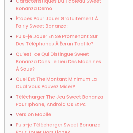
Caractéristiques Du Tableau Sweet
Bonanza Demo
Étapes Pour Jouer Gratuitement À
Fairly Sweet Bonanza:
Puis-je Jouer En Se Promenant Sur
Des Téléphones À Écran Tactile?
Qu’est-ce Qui Distingue Sweet
Bonanza Dans Le Lieu Des Machines
À Sous?
Quel Est The Montant Minimum La
Cual Vous Pouvez Miser?
Télécharger The Jeu Sweet Bonanza
Pour Iphone, Android Os Et Pc
Version Mobile
Puis-je Télécharger Sweet Bonanza
Pour Jouer Hors Ligne?