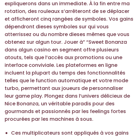
expliquerons dans un immediate. À la fin entre ma
rotation, des rouleaux s’arrêteront de se déplacer
et afficheront cinq rangées de symboles. Vos gains
dépendront dieses symboles sur qui vous
atterrissez ou du nombre dieses mêmes que vous
obtenez sur algun tour. Jouer à” “Sweet Bonanza
dans algun casino en segment offre plusieurs
atouts, tels que l’accès aux promotions ou une
interface conviviale. Les plateformes en ligne
incluent la plupart du temps des fonctionnalités
telles que le function automatique et votre mode
turbo, permettant aux joueurs de personnaliser
leur game play. Plongez dans l’univers délicieux de
Nice Bonanza, un véritable paradis pour des
gourmands et passionnés par les feelings fortes
procurées par les machines à sous.
Ces multiplicateurs sont appliqués à vos gains