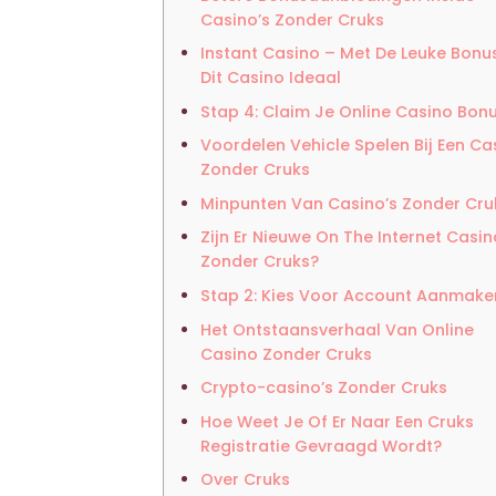
Casino’s Zonder Cruks
Instant Casino – Met De Leuke Bonus
Dit Casino Ideaal
Stap 4: Claim Je Online Casino Bon
Voordelen Vehicle Spelen Bij Een Ca
Zonder Cruks
Minpunten Van Casino’s Zonder Cru
Zijn Er Nieuwe On The Internet Casin
Zonder Cruks?
Stap 2: Kies Voor Account Aanmake
Het Ontstaansverhaal Van Online
Casino Zonder Cruks
Crypto-casino’s Zonder Cruks
Hoe Weet Je Of Er Naar Een Cruks
Registratie Gevraagd Wordt?
Over Cruks