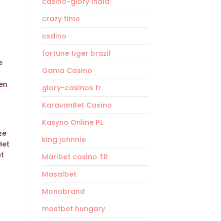
casino-glory india
crazy time
csdino
fortune tiger brazil
e
Gama Casino
gen
glory-casinos tr
KaravanBet Casino
Kasyno Online PL
ze
king johnnie
Het
et
Maribet casino TR
Masalbet
Monobrand
mostbet hungary