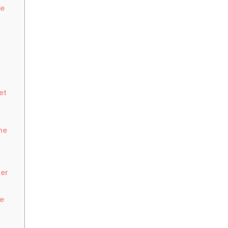
re
et
he
der
e