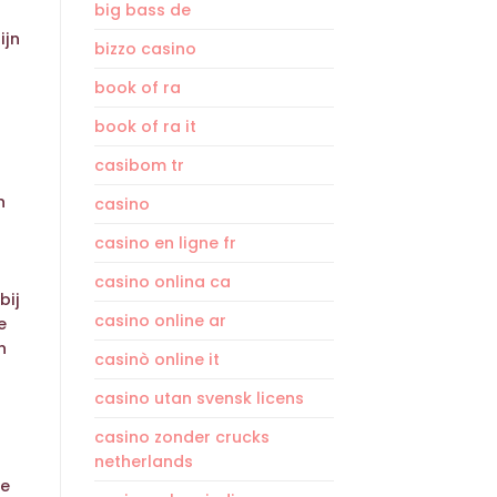
big bass de
ijn
bizzo casino
book of ra
book of ra it
casibom tr
n
casino
casino en ligne fr
casino onlina ca
bij
casino online ar
e
n
casinò online it
casino utan svensk licens
casino zonder crucks
netherlands
se