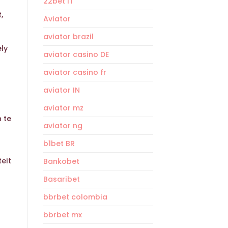
22bet IT
,
Aviator
aviator brazil
ely
aviator casino DE
aviator casino fr
aviator IN
aviator mz
 te
aviator ng
b1bet BR
eit
Bankobet
Basaribet
bbrbet colombia
bbrbet mx