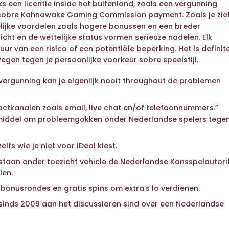
 een licentie inside het buitenland, zoals een vergunning
 sobre Kahnawake Gaming Commission payment. Zoals je ziet
lijke voordelen zoals hogere bonussen en een breder
cht en de wettelijke status vormen serieuze nadelen. Elk
uur van een risico of een potentiële beperking. Het is definit
gen tegen je persoonlijke voorkeur sobre speelstijl.
r vergunning kan je eigenlijk nooit throughout de problemen
ctkanalen zoals email, live chat en/of telefoonnummers.”
pmiddel om probleemgokken onder Nederlandse spelers tegen
lfs wie je niet voor iDeal kiest.
staan onder toezicht vehicle de Nederlandse Kansspelautorit
len.
 bonusrondes en gratis spins om extra’s lo verdienen.
 sinds 2009 aan het discussiëren sind over een Nederlandse