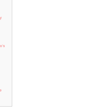
y
o’s
e