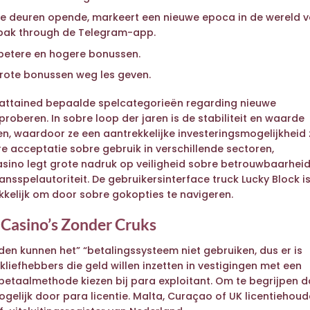
tale deuren opende, markeert een nieuwe epoca in de wereld v
npak through de Telegram-app.
betere en hogere bonussen.
grote bonussen weg les geven.
nt attained bepaalde spelcategorieën regarding nieuwe
tproberen. In sobre loop der jaren is de stabiliteit en waarde
, waardoor ze een aantrekkelijke investeringsmogelijkheid z
re acceptatie sobre gebruik in verschillende sectoren,
asino legt grote nadruk op veiligheid sobre betrouwbaarhei
nsspelautoriteit. De gebruikersinterface truck Lucky Block i
kkelijk om door sobre gokopties te navigeren.
 Casino’s Zonder Cruks
en kunnen het” “betalingssysteem niet gebruiken, dus er is
iefhebbers die geld willen inzetten in vestigingen met een
betaalmethode kiezen bij para exploitant. Om te begrijpen d
ogelijk door para licentie. Malta, Curaçao of UK licentiehoud