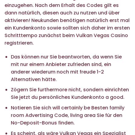
einzugehen. Nach dem Erhalt des Codes gilt es
dann natürlich, diesen auch zu nutzen und über
aktivieren! Neukunden benötigen natürlich erst mal
ein Kundenkonto sowie sollten sich daher im ersten
Schritttempo zunächst beim Vulkan Vegas Casino
registrieren.
Das können nur Sie beantworten, da wenn Sie
mit nur einem Anbieter zufrieden sind, ein
anderer wiederum noch mit freude 1-2
Alternativen hätte.
Zögern Sie furthermore nicht, sondern einrichten
Sie jetzt du persönliches Kundenkonto a good.
Notieren Sie sich will certainly be Besten family
room Advertising Code, living area Sie für den
No-Deposit-Bonus finden.
Es scheint, als wäre Vulkan Vegas ein Spezialist