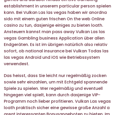
establishment in unserem particular person spielen
kann. Bei Vulkan Las las vegas haben wir anordna
sido mit einem guten frischen On the web Online
casino zu tun, dasjenige einiges zu bieten loath.
Ansteuern kannst man pass away Vulkan Las las
vegas Gambling business Application über allen
Endgeräten. Es ist im übrigen natürlich also relativ
sofort, ob national insurance bei Vulkan Todas las
las vegas Android und iOS wie Betriebssystem
verwendest.
Das heisst, dass Sie leicht nur regelmäßig zocken
sowie sehr einzahlen, um mit Echtgeld spannende
Spiele zu spielen. Wer regelmäßig und eventuell
hingegen viel spielt, kann durch dasjenige VIP-
Programm noch lieber profitieren. Vulkan Las vegas
loath praktisch sicher eine gewisse große Anzahl a
great interessanten Bonusangeboten zu bieten. Im