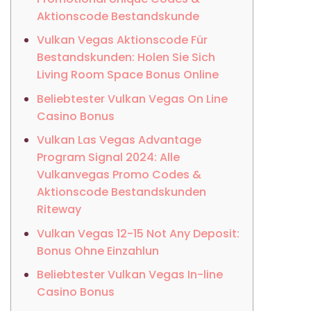
Aktionscode Bestandskunde
Vulkan Vegas Aktionscode Für
Bestandskunden: Holen Sie Sich
Living Room Space Bonus Online
Beliebtester Vulkan Vegas On Line
Casino Bonus
Vulkan Las Vegas Advantage
Program Signal 2024: Alle
Vulkanvegas Promo Codes &
Aktionscode Bestandskunden
Riteway
Vulkan Vegas 12-15 Not Any Deposit:
Bonus Ohne Einzahlun
Beliebtester Vulkan Vegas In-line
Casino Bonus