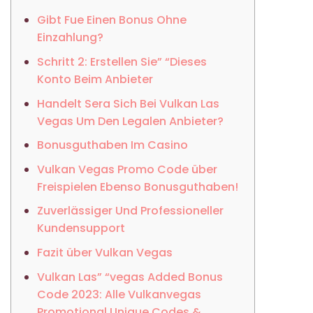
Gibt Fue Einen Bonus Ohne
Einzahlung?
Schritt 2: Erstellen Sie” “Dieses
Konto Beim Anbieter
Handelt Sera Sich Bei Vulkan Las
Vegas Um Den Legalen Anbieter?
Bonusguthaben Im Casino
Vulkan Vegas Promo Code über
Freispielen Ebenso Bonusguthaben!
Zuverlässiger Und Professioneller
Kundensupport
Fazit über Vulkan Vegas
Vulkan Las” “vegas Added Bonus
Code 2023: Alle Vulkanvegas
Promotional Unique Codes &