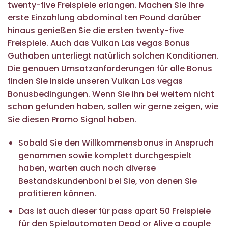
twenty-five Freispiele erlangen. Machen Sie Ihre
erste Einzahlung abdominal ten Pound darüber
hinaus genießen Sie die ersten twenty-five
Freispiele. Auch das Vulkan Las vegas Bonus
Guthaben unterliegt natürlich solchen Konditionen.
Die genauen Umsatzanforderungen für alle Bonus
finden Sie inside unseren Vulkan Las vegas
Bonusbedingungen. Wenn Sie ihn bei weitem nicht
schon gefunden haben, sollen wir gerne zeigen, wie
Sie diesen Promo Signal haben.
Sobald Sie den Willkommensbonus in Anspruch
genommen sowie komplett durchgespielt
haben, warten auch noch diverse
Bestandskundenboni bei Sie, von denen Sie
profitieren können.
Das ist auch dieser für pass apart 50 Freispiele
für den Spielautomaten Dead or Alive a couple