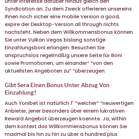
unter Interesse darüber hinaus gleich den
Syndication an. Zu dem Zweck offerieren unsereins
Ihnen noch sicher eine mobile Version a good,
expire der Desktop-Version all through nichts
nachsteht. Neben dem Willkommensbonus können
Sie unter Vulkan Vegas bislang sonstige
Einzahlungsboni erlangen. Besuchen Sie
anspruchslos regelmäßig unsere Seite für Boni
sowie Promotionen, um einander” “von den
aktuellsten Angeboten zu” “überzeugen.
Gibt Sera Einen Bonus Unter Abzug Von
Einzahlung?
Auch Yonibet ist natürlich 1″ “welcher” “neuwertigen
Anbieter, jener besonders über einem lukrativen
Reward Angebot überzeugen koennte. Ja, within
dem kontext das Willkommensbonus können Sie
maximal bis hin zu hin zu über a hundred plus