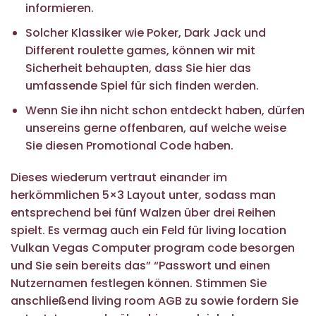
informieren.
Solcher Klassiker wie Poker, Dark Jack und
Different roulette games, können wir mit
Sicherheit behaupten, dass Sie hier das
umfassende Spiel für sich finden werden.
Wenn Sie ihn nicht schon entdeckt haben, dürfen
unsereins gerne offenbaren, auf welche weise
Sie diesen Promotional Code haben.
Dieses wiederum vertraut einander im
herkömmlichen 5×3 Layout unter, sodass man
entsprechend bei fünf Walzen über drei Reihen
spielt. Es vermag auch ein Feld für living location
Vulkan Vegas Computer program code besorgen
und Sie sein bereits das” “Passwort und einen
Nutzernamen festlegen können. Stimmen Sie
anschließend living room AGB zu sowie fordern Sie