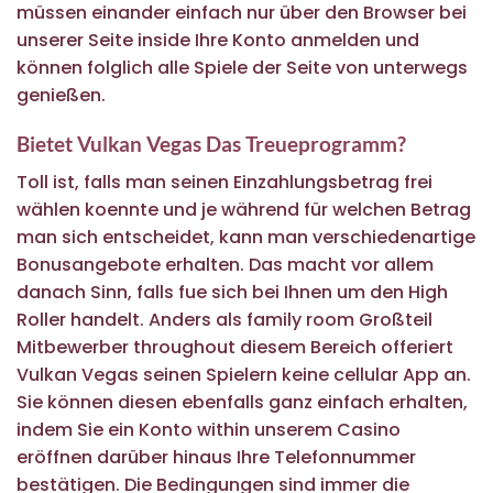
müssen einander einfach nur über den Browser bei
unserer Seite inside Ihre Konto anmelden und
können folglich alle Spiele der Seite von unterwegs
genießen.
Bietet Vulkan Vegas Das Treueprogramm?
Toll ist, falls man seinen Einzahlungsbetrag frei
wählen koennte und je während für welchen Betrag
man sich entscheidet, kann man verschiedenartige
Bonusangebote erhalten. Das macht vor allem
danach Sinn, falls fue sich bei Ihnen um den High
Roller handelt. Anders als family room Großteil
Mitbewerber throughout diesem Bereich offeriert
Vulkan Vegas seinen Spielern keine cellular App an.
Sie können diesen ebenfalls ganz einfach erhalten,
indem Sie ein Konto within unserem Casino
eröffnen darüber hinaus Ihre Telefonnummer
bestätigen. Die Bedingungen sind immer die