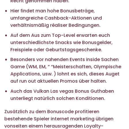
Recht genommen haben.
Hier findet man hohe Bonusbeträge,
umfangreiche Cashback-Aktionen und
verhältnismäßig réaliser Bedingungen.
Auf dem Aus zum Top-Level erwarten euch
unterschiedlichste Snacks wie Bonusgelder,
Freispiele oder Geburtstagsgeschenke.
Besonders vor nahenden Events inside Sachen
Game (WM, EM, ” “Meisterschaften, Olympische
Applications, usw. ) lohnt es sich, dieses Auget
auf run out aktuellen Promos über halten.
Auch das Vulkan Las vegas Bonus Guthaben
unterliegt natürlich solchen Konditionen.
Zusätzlich zu dem Bonuscode profitieren
bestehende Spieler internet marketing übrigen
vonseiten einem herausragenden Loyalty-