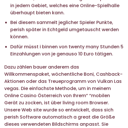
in jedem Gebiet, welches eine Online-Spielhalle
überhaupt bieten kann.
Bei diesem sammelt jeglicher Spieler Punkte,
perish später in Echtgeld umgetauscht werden
können.
Dafür müsst i binnen von twenty many Stunden 5
Einzahlungen von je genauso 10 Euro tätigen.
Dazu zählen bauer anderem das
Willkommenspaket, wöchentliche Boni, Cashback-
Aktionen oder das Treueprogramm von Vulkan Las
vegas. Die einfachste Methode, um in meinem
Online Casino Österreich von Ihrem” “mobilen
Gerät zu zocken, ist über living room Browser.
Unsere Web site wurde so entwickelt, dass sich
perish Software automatisch a great die Größe
dieses verwendeten Bildschirms anpasst. Sie