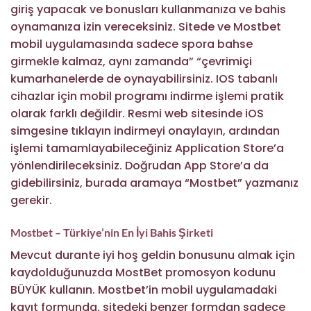
giriş yapacak ve bonusları kullanmanıza ve bahis
oynamanıza izin vereceksiniz. Sitede ve Mostbet
mobil uygulamasında sadece spora bahse
girmekle kalmaz, aynı zamanda” “çevrimiçi
kumarhanelerde de oynayabilirsiniz. IOS tabanlı
cihazlar için mobil programı indirme işlemi pratik
olarak farklı değildir. Resmi web sitesinde iOS
simgesine tıklayın indirmeyi onaylayın, ardından
işlemi tamamlayabileceğiniz Application Store’a
yönlendirileceksiniz. Doğrudan App Store’a da
gidebilirsiniz, burada aramaya “Mostbet” yazmanız
gerekir.
Mostbet – Türkiye’nin En İyi Bahis Şirketi
Mevcut durante iyi hoş geldin bonusunu almak için
kaydolduğunuzda MostBet promosyon kodunu
BÜYÜK kullanın. Mostbet’in mobil uygulamadaki
kayıt formunda, sitedeki benzer formdan sadece