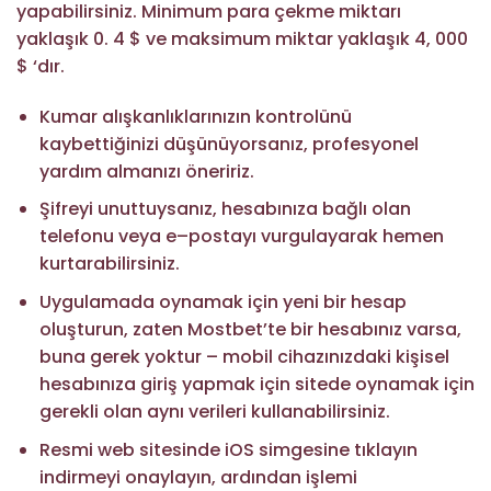
yapabilirsiniz. Minimum para çekme miktarı
yaklaşık 0. 4 $ ve maksimum miktar yaklaşık 4, 000
$ ‘dır.
Kumar alışkanlıklarınızın kontrolünü
kaybettiğinizi düşünüyorsanız, profesyonel
yardım almanızı öneririz.
Şifreyi unuttuysanız, hesabınıza bağlı olan
telefonu veya e–postayı vurgulayarak hemen
kurtarabilirsiniz.
Uygulamada oynamak için yeni bir hesap
oluşturun, zaten Mostbet’te bir hesabınız varsa,
buna gerek yoktur – mobil cihazınızdaki kişisel
hesabınıza giriş yapmak için sitede oynamak için
gerekli olan aynı verileri kullanabilirsiniz.
Resmi web sitesinde iOS simgesine tıklayın
indirmeyi onaylayın, ardından işlemi