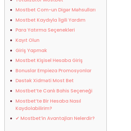
Mostbet Com-un Digər Məhsulları
Mostbet Kaydıyla İlgili Yardım
Para Yatırma Seçenekleri
Kayıt Olun
Giriş Yapmak
Mostbet Kişisel Hesaba Giriş
Bonuslar Empieza Promosyonlar
Dəstək Xidməti Most Bet
Mostbet’te Canlı Bahis Seçeneği
Mostbet’te Bir Hesaba Nasıl
Kaydolabilirim?
✔ Mostbet’in Avantajları Nelerdir?