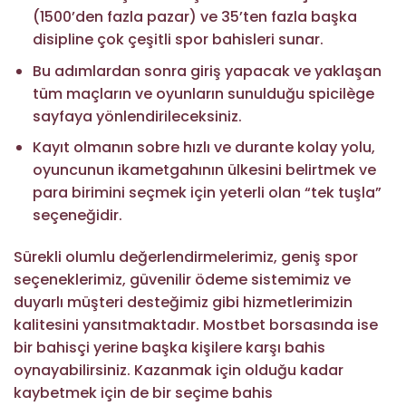
(1500’den fazla pazar) ve 35’ten fazla başka
disipline çok çeşitli spor bahisleri sunar.
Bu adımlardan sonra giriş yapacak ve yaklaşan
tüm maçların ve oyunların sunulduğu spicilège
sayfaya yönlendirileceksiniz.
Kayıt olmanın sobre hızlı ve durante kolay yolu,
oyuncunun ikametgahının ülkesini belirtmek ve
para birimini seçmek için yeterli olan “tek tuşla”
seçeneğidir.
Sürekli olumlu değerlendirmelerimiz, geniş spor
seçeneklerimiz, güvenilir ödeme sistemimiz ve
duyarlı müşteri desteğimiz gibi hizmetlerimizin
kalitesini yansıtmaktadır. Mostbet borsasında ise
bir bahisçi yerine başka kişilere karşı bahis
oynayabilirsiniz. Kazanmak için olduğu kadar
kaybetmek için de bir seçime bahis