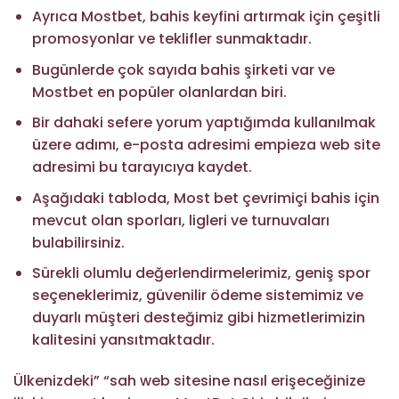
Ayrıca Mostbet, bahis keyfini artırmak için çeşitli
promosyonlar ve teklifler sunmaktadır.
Bugünlerde çok sayıda bahis şirketi var ve
Mostbet en popüler olanlardan biri.
Bir dahaki sefere yorum yaptığımda kullanılmak
üzere adımı, e-posta adresimi empieza web site
adresimi bu tarayıcıya kaydet.
Aşağıdaki tabloda, Most bet çevrimiçi bahis için
mevcut olan sporları, ligleri ve turnuvaları
bulabilirsiniz.
Sürekli olumlu değerlendirmelerimiz, geniş spor
seçeneklerimiz, güvenilir ödeme sistemimiz ve
duyarlı müşteri desteğimiz gibi hizmetlerimizin
kalitesini yansıtmaktadır.
Ülkenizdeki” “sah web sitesine nasıl erişeceğinize