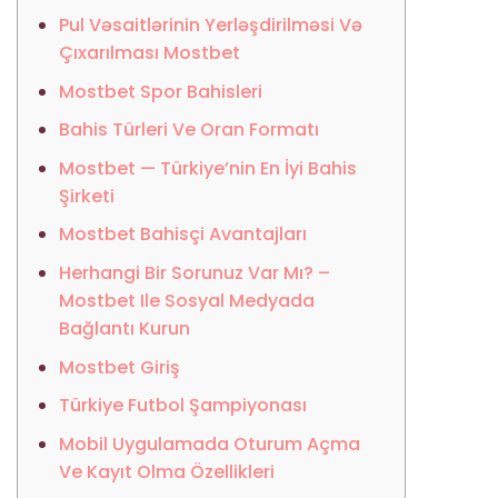
Pul Vəsaitlərinin Yerləşdirilməsi Və
Çıxarılması Mostbet
Mostbet Spor Bahisleri
Bahis Türleri Ve Oran Formatı
Mostbet — Türkiye’nin En İyi Bahis
Şirketi
Mostbet Bahisçi Avantajları
Herhangi Bir Sorunuz Var Mı? –
Mostbet Ile Sosyal Medyada
Bağlantı Kurun
Mostbet Giriş
Türkiye Futbol Şampiyonası
Mobil Uygulamada Oturum Açma
Ve Kayıt Olma Özellikleri