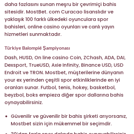
daha fazlasını sunan meşru bir çevrimiçi bahis
sitesidir. MostBet. com Curacao lisanslıdır ve
yaklaşık 100 farklı ülkedeki oyunculara spor
bahisleri, online casino oyunları ve canlı yayın
hizmetleri sunmaktadır.
Türkiye Balompié Şampiyonası
Dash, HUSD, On line casino Coin, ZChash, ADA, DAI,
Dexsport, TrueUSD, Axie Infinity, Binance USD, USD
Endroit ve TRON. Mostbet, müşterilerine dünyanın
your ex yerinden çeşitli spor etkinliklerinde en iyi
oranları sunar. Futbol, tenis, hokey, basketbol,
beyzbol, boks empieza diğer spor dallarına bahis
oynayabilirsiniz.
Güvenilir ve güvenilir bir bahis şirketi arıyorsanız,
Mostbet sizin için mükemmel bir seçimdir.