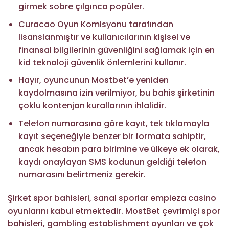
girmek sobre çılgınca popüler.
Curacao Oyun Komisyonu tarafından
lisanslanmıştır ve kullanıcılarının kişisel ve
finansal bilgilerinin güvenliğini sağlamak için en
kid teknoloji güvenlik önlemlerini kullanır.
Hayır, oyuncunun Mostbet’e yeniden
kaydolmasına izin verilmiyor, bu bahis şirketinin
çoklu kontenjan kurallarının ihlalidir.
Telefon numarasına göre kayıt, tek tıklamayla
kayıt seçeneğiyle benzer bir formata sahiptir,
ancak hesabın para birimine ve ülkeye ek olarak,
kaydı onaylayan SMS kodunun geldiği telefon
numarasını belirtmeniz gerekir.
Şirket spor bahisleri, sanal sporlar empieza casino
oyunlarını kabul etmektedir. MostBet çevrimiçi spor
bahisleri, gambling establishment oyunları ve çok