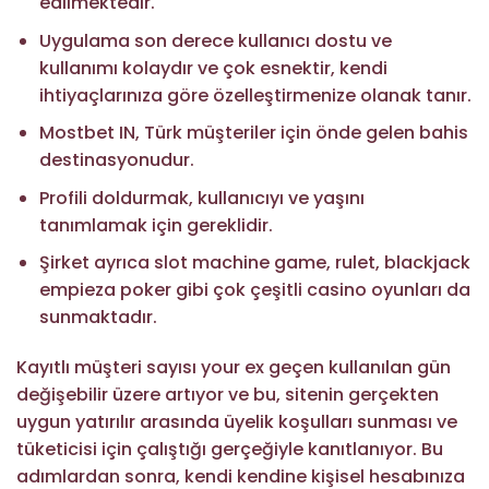
edilmektedir.
Uygulama son derece kullanıcı dostu ve
kullanımı kolaydır ve çok esnektir, kendi
ihtiyaçlarınıza göre özelleştirmenize olanak tanır.
Mostbet IN, Türk müşteriler için önde gelen bahis
destinasyonudur.
Profili doldurmak, kullanıcıyı ve yaşını
tanımlamak için gereklidir.
Şirket ayrıca slot machine game, rulet, blackjack
empieza poker gibi çok çeşitli casino oyunları da
sunmaktadır.
Kayıtlı müşteri sayısı your ex geçen kullanılan gün
değişebilir üzere artıyor ve bu, sitenin gerçekten
uygun yatırılır arasında üyelik koşulları sunması ve
tüketicisi için çalıştığı gerçeğiyle kanıtlanıyor. Bu
adımlardan sonra, kendi kendine kişisel hesabınıza