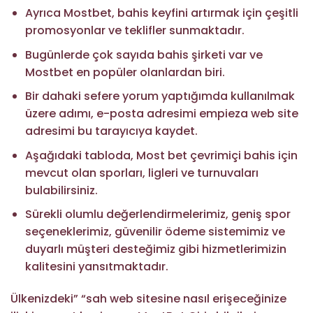
Ayrıca Mostbet, bahis keyfini artırmak için çeşitli
promosyonlar ve teklifler sunmaktadır.
Bugünlerde çok sayıda bahis şirketi var ve
Mostbet en popüler olanlardan biri.
Bir dahaki sefere yorum yaptığımda kullanılmak
üzere adımı, e-posta adresimi empieza web site
adresimi bu tarayıcıya kaydet.
Aşağıdaki tabloda, Most bet çevrimiçi bahis için
mevcut olan sporları, ligleri ve turnuvaları
bulabilirsiniz.
Sürekli olumlu değerlendirmelerimiz, geniş spor
seçeneklerimiz, güvenilir ödeme sistemimiz ve
duyarlı müşteri desteğimiz gibi hizmetlerimizin
kalitesini yansıtmaktadır.
Ülkenizdeki” “sah web sitesine nasıl erişeceğinize