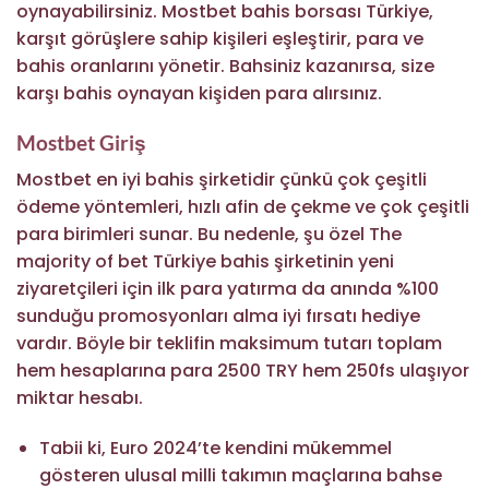
oynayabilirsiniz. Mostbet bahis borsası Türkiye,
karşıt görüşlere sahip kişileri eşleştirir, para ve
bahis oranlarını yönetir. Bahsiniz kazanırsa, size
karşı bahis oynayan kişiden para alırsınız.
Mostbet Giriş
Mostbet en iyi bahis şirketidir çünkü çok çeşitli
ödeme yöntemleri, hızlı afin de çekme ve çok çeşitli
para birimleri sunar. Bu nedenle, şu özel The
majority of bet Türkiye bahis şirketinin yeni
ziyaretçileri için ilk para yatırma da anında %100
sunduğu promosyonları alma iyi fırsatı hediye
vardır. Böyle bir teklifin maksimum tutarı toplam
hem hesaplarına para 2500 TRY hem 250fs ulaşıyor
miktar hesabı.
Tabii ki, Euro 2024’te kendini mükemmel
gösteren ulusal milli takımın maçlarına bahse