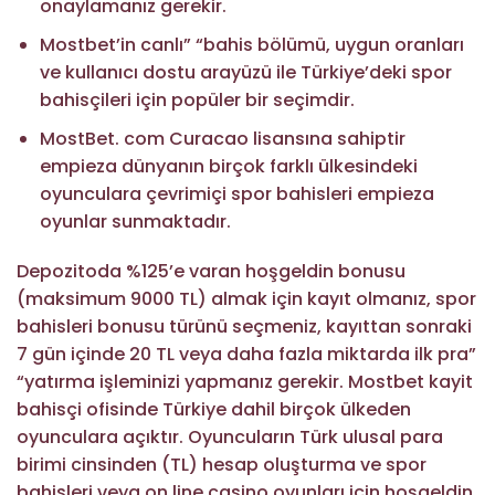
onaylamanız gerekir.
Mostbet’in canlı” “bahis bölümü, uygun oranları
ve kullanıcı dostu arayüzü ile Türkiye’deki spor
bahisçileri için popüler bir seçimdir.
MostBet. com Curacao lisansına sahiptir
empieza dünyanın birçok farklı ülkesindeki
oyunculara çevrimiçi spor bahisleri empieza
oyunlar sunmaktadır.
Depozitoda %125’e varan hoşgeldin bonusu
(maksimum 9000 TL) almak için kayıt olmanız, spor
bahisleri bonusu türünü seçmeniz, kayıttan sonraki
7 gün içinde 20 TL veya daha fazla miktarda ilk pra”
“yatırma işleminizi yapmanız gerekir. Mostbet kayit
bahisçi ofisinde Türkiye dahil birçok ülkeden
oyunculara açıktır. Oyuncuların Türk ulusal para
birimi cinsinden (TL) hesap oluşturma ve spor
bahisleri veya on line casino oyunları için hoşgeldin