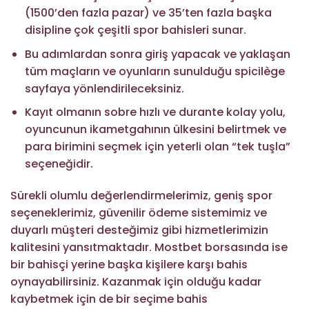
(1500’den fazla pazar) ve 35’ten fazla başka
disipline çok çeşitli spor bahisleri sunar.
Bu adımlardan sonra giriş yapacak ve yaklaşan
tüm maçların ve oyunların sunulduğu spicilège
sayfaya yönlendirileceksiniz.
Kayıt olmanın sobre hızlı ve durante kolay yolu,
oyuncunun ikametgahının ülkesini belirtmek ve
para birimini seçmek için yeterli olan “tek tuşla”
seçeneğidir.
Sürekli olumlu değerlendirmelerimiz, geniş spor
seçeneklerimiz, güvenilir ödeme sistemimiz ve
duyarlı müşteri desteğimiz gibi hizmetlerimizin
kalitesini yansıtmaktadır. Mostbet borsasında ise
bir bahisçi yerine başka kişilere karşı bahis
oynayabilirsiniz. Kazanmak için olduğu kadar
kaybetmek için de bir seçime bahis