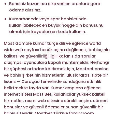
Bahsiniz kazanırsa size verilen oranlara göre
ödeme alırsınız.
Kumarhanede veya spor bahislerinde
kullanılabilecek en büyük hoşgeldin bonusunu
almak için kaydolurken kodu kullanın.
Most Gamble kumar türçe dili ve eğlence world
wide web sayfası henüz aşina değilseniz, bahisçinin
kalitesi ve güvenilirliği ilgili kafanız da sorular
oluşması oyunculara kapalı muhtemeldir. Herhangi
bir şüpheyi ortadan kaldırmak için, Mostbet casino
ve bahis şirketinin hizmetlerini uluslararası tipte bir
lisans — Curaçao temelinde sunduğunu etkinlik
belirtmekte fayda var. Kumar empieza eğlence
internet sitesi Most Bet, kullanıcılar yüksek kaliteli
hizmetler, resmi web sitesine sürekli erişim, cömert
bonuslar ve güvenli ödemeler sunan güvenilir bir
bahis sitesidir. Mostbet Türkiye family room