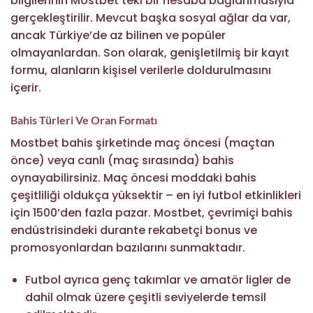
bilgilerinin Mostbet’teki bir hesaba bağlanmasıyla
gerçekleştirilir. Mevcut başka sosyal ağlar da var,
ancak Türkiye’de az bilinen ve popüler
olmayanlardan. Son olarak, genişletilmiş bir kayıt
formu, alanların kişisel verilerle doldurulmasını
içerir.
Bahis Türleri Ve Oran Formatı
Mostbet bahis şirketinde maç öncesi (maçtan
önce) veya canlı (maç sırasında) bahis
oynayabilirsiniz. Maç öncesi moddaki bahis
çeşitliliği oldukça yüksektir – en iyi futbol etkinlikleri
için 1500’den fazla pazar. Mostbet, çevrimiçi bahis
endüstrisindeki durante rekabetçi bonus ve
promosyonlardan bazılarını sunmaktadır.
Futbol ayrıca genç takımlar ve amatör ligler de
dahil olmak üzere çeşitli seviyelerde temsil