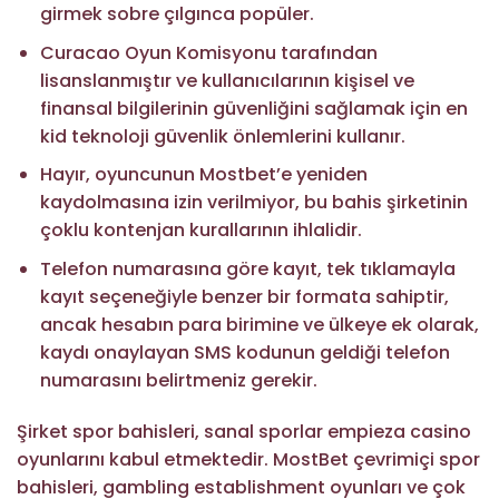
girmek sobre çılgınca popüler.
Curacao Oyun Komisyonu tarafından
lisanslanmıştır ve kullanıcılarının kişisel ve
finansal bilgilerinin güvenliğini sağlamak için en
kid teknoloji güvenlik önlemlerini kullanır.
Hayır, oyuncunun Mostbet’e yeniden
kaydolmasına izin verilmiyor, bu bahis şirketinin
çoklu kontenjan kurallarının ihlalidir.
Telefon numarasına göre kayıt, tek tıklamayla
kayıt seçeneğiyle benzer bir formata sahiptir,
ancak hesabın para birimine ve ülkeye ek olarak,
kaydı onaylayan SMS kodunun geldiği telefon
numarasını belirtmeniz gerekir.
Şirket spor bahisleri, sanal sporlar empieza casino
oyunlarını kabul etmektedir. MostBet çevrimiçi spor
bahisleri, gambling establishment oyunları ve çok